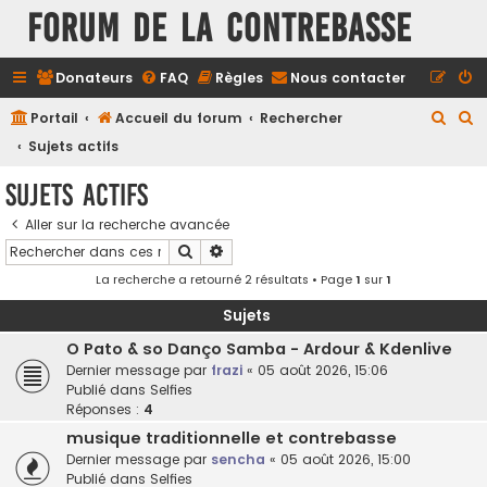
FORUM DE LA CONTREBASSE
Donateurs
FAQ
Règles
Nous contacter
R
R
Portail
Accueil du forum
Rechercher
e
e
Sujets actifs
c
c
Sujets actifs
h
h
Aller sur la recherche avancée
e
e
Rechercher
Recherche avancée
r
r
La recherche a retourné 2 résultats • Page
1
sur
1
c
c
h
h
Sujets
e
e
O Pato & so Danço Samba - Ardour & Kdenlive
Dernier message par
frazi
«
05 août 2026, 15:06
r
r
Publié dans
Selfies
Réponses :
4
musique traditionnelle et contrebasse
Dernier message par
sencha
«
05 août 2026, 15:00
Publié dans
Selfies