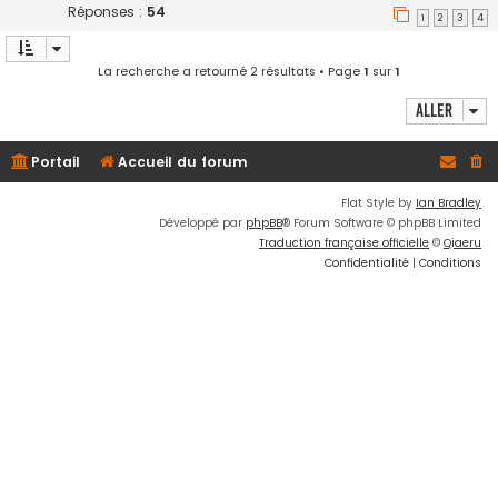
Réponses :
54
1
2
3
4
La recherche a retourné 2 résultats • Page
1
sur
1
Aller
Portail
Accueil du forum
Flat Style by
Ian Bradley
Développé par
phpBB
® Forum Software © phpBB Limited
Traduction française officielle
©
Qiaeru
Confidentialité
|
Conditions