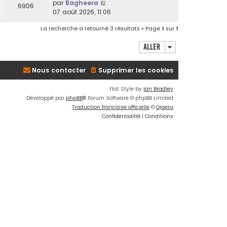
par
Bagheera
6906
07 août 2026, 11:06
La recherche a retourné 3 résultats • Page
1
sur
1
Aller
Nous contacter
Supprimer les cookies
Flat Style by
Ian Bradley
Développé par
phpBB
® Forum Software © phpBB Limited
Traduction française officielle
©
Qiaeru
Confidentialité
|
Conditions