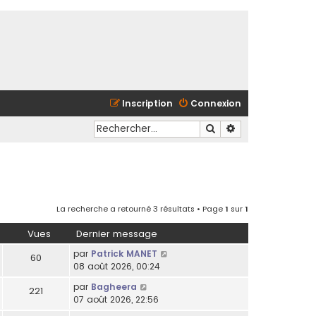
Inscription
Connexion
Rechercher
Recherche avancé
La recherche a retourné 3 résultats • Page
1
sur
1
Vues
Dernier message
par
Patrick MANET
60
08 août 2026, 00:24
par
Bagheera
221
07 août 2026, 22:56