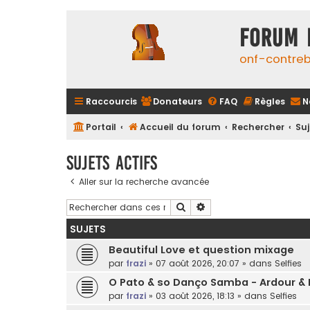
FORUM 
onf-contre
Raccourcis
Donateurs
FAQ
Règles
N
Portail
Accueil du forum
Rechercher
Suj
Sujets actifs
Aller sur la recherche avancée
Rechercher
Recherche avancée
SUJETS
Beautiful Love et question mixage
par
frazi
»
07 août 2026, 20:07
» dans
Selfies
O Pato & so Danço Samba - Ardour & 
par
frazi
»
03 août 2026, 18:13
» dans
Selfies