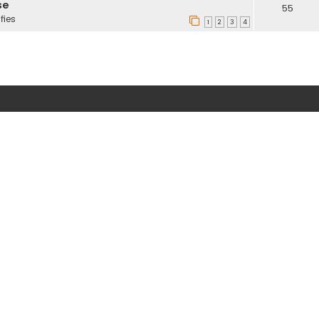
se
55
fies
1
2
3
4