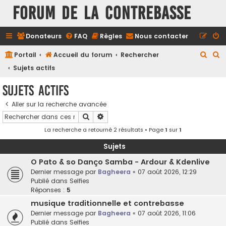
FORUM DE LA CONTREBASSE
Donateurs
FAQ
Règles
Nous contacter
R
R
Portail
Accueil du forum
Rechercher
e
e
Sujets actifs
c
c
Sujets actifs
h
h
Aller sur la recherche avancée
e
e
Rechercher
Recherche avancée
r
r
La recherche a retourné 2 résultats • Page
1
sur
1
c
c
h
h
Sujets
e
e
O Pato & so Danço Samba - Ardour & Kdenlive
Dernier message par
Bagheera
«
07 août 2026, 12:29
r
r
Publié dans
Selfies
Réponses :
5
musique traditionnelle et contrebasse
Dernier message par
Bagheera
«
07 août 2026, 11:06
Publié dans
Selfies