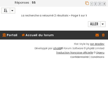
Réponses :
55
1
2
3
4
La recherche a retourné 2 résultats • Page
1
sur
1
Aller
Portail
Accueil du forum
Flat Style by
Ian Bradley
Développé par
phpBB
® Forum Software © phpBB Limited
Traduction française officielle
©
Qiaeru
Confidentialité
|
Conditions