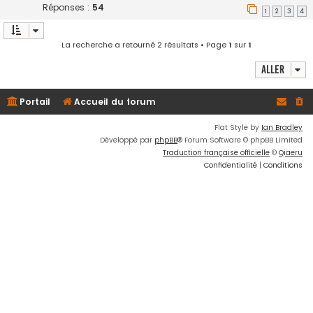
Réponses :
54
1
2
3
4
La recherche a retourné 2 résultats • Page
1
sur
1
Aller
Portail
Accueil du forum
Flat Style by
Ian Bradley
Développé par
phpBB
® Forum Software © phpBB Limited
Traduction française officielle
©
Qiaeru
Confidentialité
|
Conditions