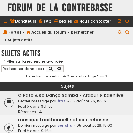
FORUM DE LA CONTREBASSE
Donateurs
FAQ
Règles
Nous contacter
R
R
Portail
Accueil du forum
Rechercher
e
e
Sujets actifs
c
c
Sujets actifs
h
h
Aller sur la recherche avancée
e
e
Rechercher
Recherche avancée
r
r
La recherche a retourné 2 résultats • Page
1
sur
1
c
c
h
h
Sujets
e
e
O Pato & so Danço Samba - Ardour & Kdenlive
Dernier message par
frazi
«
05 août 2026, 15:06
r
r
Publié dans
Selfies
Réponses :
4
musique traditionnelle et contrebasse
Dernier message par
sencha
«
05 août 2026, 15:00
Publié dans
Selfies