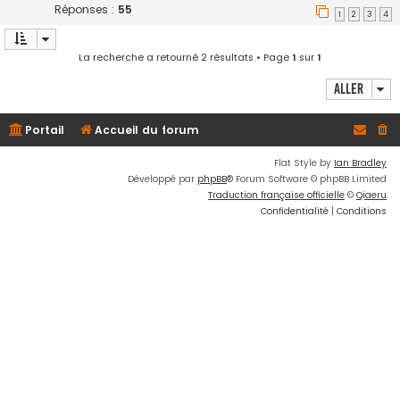
Réponses :
55
1
2
3
4
La recherche a retourné 2 résultats • Page
1
sur
1
Aller
Portail
Accueil du forum
Flat Style by
Ian Bradley
Développé par
phpBB
® Forum Software © phpBB Limited
Traduction française officielle
©
Qiaeru
Confidentialité
|
Conditions