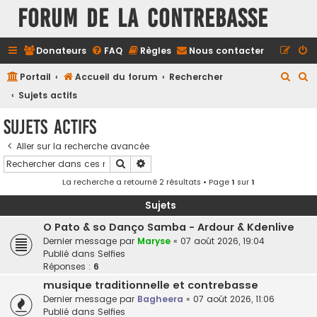
FORUM DE LA CONTREBASSE
Donateurs
FAQ
Règles
Nous contacter
R
R
Portail
Accueil du forum
Rechercher
e
e
Sujets actifs
c
c
Sujets actifs
h
h
Aller sur la recherche avancée
e
e
Rechercher
Recherche avancée
r
r
La recherche a retourné 2 résultats • Page
1
sur
1
c
c
h
h
Sujets
e
e
O Pato & so Danço Samba - Ardour & Kdenlive
Dernier message par
Maryse
«
07 août 2026, 19:04
r
r
Publié dans
Selfies
Réponses :
6
musique traditionnelle et contrebasse
Dernier message par
Bagheera
«
07 août 2026, 11:06
Publié dans
Selfies