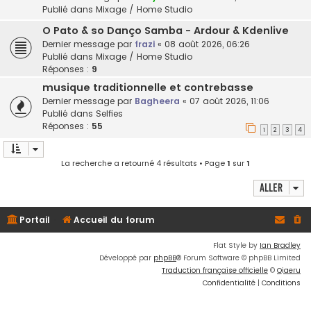
Publié dans
Mixage / Home Studio
O Pato & so Danço Samba - Ardour & Kdenlive
Dernier message par
frazi
«
08 août 2026, 06:26
Publié dans
Mixage / Home Studio
Réponses :
9
musique traditionnelle et contrebasse
Dernier message par
Bagheera
«
07 août 2026, 11:06
Publié dans
Selfies
Réponses :
55
1
2
3
4
La recherche a retourné 4 résultats • Page
1
sur
1
Aller
Portail
Accueil du forum
Flat Style by
Ian Bradley
Développé par
phpBB
® Forum Software © phpBB Limited
Traduction française officielle
©
Qiaeru
Confidentialité
|
Conditions