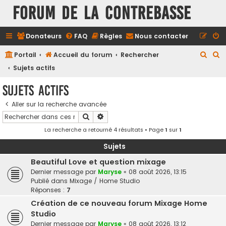
FORUM DE LA CONTREBASSE
Donateurs
FAQ
Règles
Nous contacter
R
R
Portail
Accueil du forum
Rechercher
e
e
Sujets actifs
c
c
Sujets actifs
h
h
Aller sur la recherche avancée
e
e
Rechercher
Recherche avancée
r
r
La recherche a retourné 4 résultats • Page
1
sur
1
c
c
h
h
Sujets
e
e
Beautiful Love et question mixage
Dernier message par
Maryse
«
08 août 2026, 13:15
r
r
Publié dans
Mixage / Home Studio
Réponses :
7
Création de ce nouveau forum Mixage Home
Studio
Dernier message par
Maryse
«
08 août 2026, 13:12