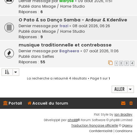
Dernier message par
Maryse
«
09 août 2026, 11:51
Publié dans
Mixage / Home Studio
Réponses :
6
O Pato & so Danço Samba - Ardour & Kdenlive
Dernier message par
frazi
«
08 août 2026, 06:26
Publié dans
Mixage / Home Studio
Réponses :
9
musique traditionnelle et contrebasse
Dernier message par
Bagheera
«
07 août 2026, 11:06
Publié dans
Selfies
Réponses :
55
1
2
3
4
La recherche a retourné 4 résultats • Page
1
sur
1
Aller
Portail
Accueil du forum
Flat Style by
Ian Bradley
Développé par
phpBB
® Forum Software © phpBB Limited
Traduction française officielle
©
Qiaeru
Confidentialité
|
Conditions