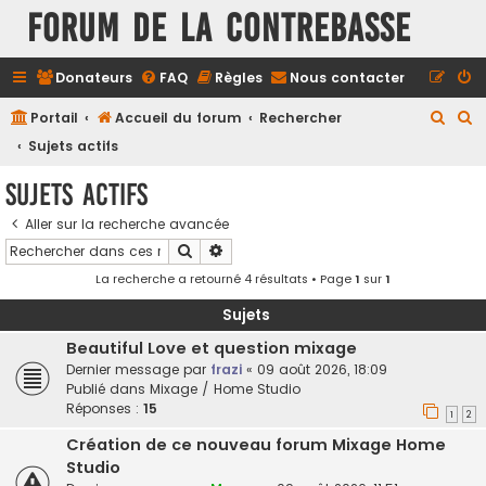
FORUM DE LA CONTREBASSE
Donateurs
FAQ
Règles
Nous contacter
R
R
Portail
Accueil du forum
Rechercher
e
e
Sujets actifs
c
c
Sujets actifs
h
h
Aller sur la recherche avancée
e
e
Rechercher
Recherche avancée
r
r
La recherche a retourné 4 résultats • Page
1
sur
1
c
c
h
h
Sujets
e
e
Beautiful Love et question mixage
Dernier message par
frazi
«
09 août 2026, 18:09
r
r
Publié dans
Mixage / Home Studio
Réponses :
15
1
2
Création de ce nouveau forum Mixage Home
Studio