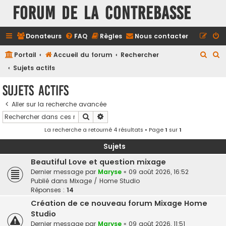
FORUM DE LA CONTREBASSE
Donateurs
FAQ
Règles
Nous contacter
R
R
Portail
Accueil du forum
Rechercher
e
e
Sujets actifs
c
c
Sujets actifs
h
h
Aller sur la recherche avancée
e
e
Rechercher
Recherche avancée
r
r
La recherche a retourné 4 résultats • Page
1
sur
1
c
c
h
h
Sujets
e
e
Beautiful Love et question mixage
Dernier message par
Maryse
«
09 août 2026, 16:52
r
r
Publié dans
Mixage / Home Studio
Réponses :
14
Création de ce nouveau forum Mixage Home
Studio
Dernier message par
Maryse
«
09 août 2026, 11:51