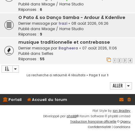
Publié dans
Mixage / Home Studio
Réponses :
6
O Pato & so Danço Samba - Ardour & Kdenlive
Dernier message par
frazi
«
08 août 2026, 06:26
Publié dans
Mixage / Home Studio
Réponses :
9
musique traditionnelle et contrebasse
Dernier message par
Bagheera
«
07 août 2026, 11:06
Publié dans
Selfies
Réponses :
55
1
2
3
4
La recherche a retourné 4 résultats • Page
1
sur
1
Aller
Portail
Accueil du forum
Flat Style by
Ian Bradley
Développé par
phpBB
® Forum Software © phpBB Limited
Traduction française officielle
©
Qiaeru
Confidentialité
|
Conditions