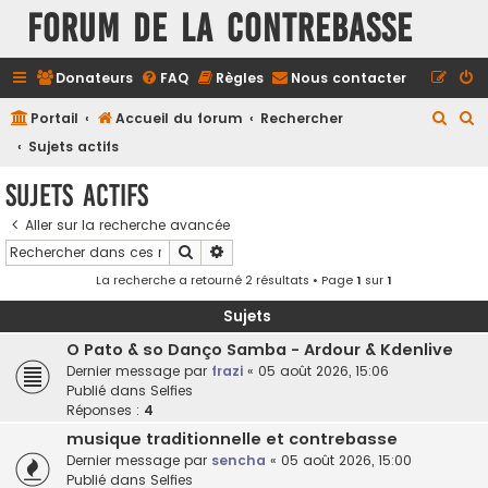
FORUM DE LA CONTREBASSE
Donateurs
FAQ
Règles
Nous contacter
R
R
Portail
Accueil du forum
Rechercher
e
e
Sujets actifs
c
c
Sujets actifs
h
h
Aller sur la recherche avancée
e
e
Rechercher
Recherche avancée
r
r
La recherche a retourné 2 résultats • Page
1
sur
1
c
c
h
h
Sujets
e
e
O Pato & so Danço Samba - Ardour & Kdenlive
Dernier message par
frazi
«
05 août 2026, 15:06
r
r
Publié dans
Selfies
Réponses :
4
musique traditionnelle et contrebasse
Dernier message par
sencha
«
05 août 2026, 15:00
Publié dans
Selfies