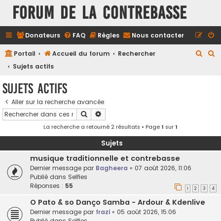
FORUM DE LA CONTREBASSE
Donateurs
FAQ
Règles
Nous contacter
R
R
Portail
Accueil du forum
Rechercher
e
e
Sujets actifs
c
c
Sujets actifs
h
h
Aller sur la recherche avancée
e
e
Rechercher
Recherche avancée
r
r
La recherche a retourné 2 résultats • Page
1
sur
1
c
c
h
h
Sujets
e
e
musique traditionnelle et contrebasse
Dernier message par
Bagheera
«
07 août 2026, 11:06
r
r
Publié dans
Selfies
Réponses :
55
1
2
3
4
O Pato & so Danço Samba - Ardour & Kdenlive
Dernier message par
frazi
«
05 août 2026, 15:06
Publié dans
Selfies