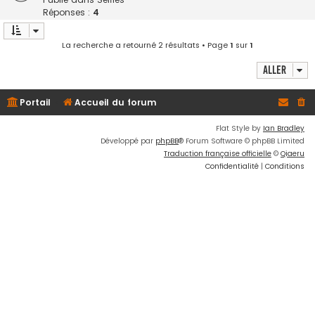
Réponses :
4
La recherche a retourné 2 résultats • Page
1
sur
1
Aller
Portail
Accueil du forum
Flat Style by
Ian Bradley
Développé par
phpBB
® Forum Software © phpBB Limited
Traduction française officielle
©
Qiaeru
Confidentialité
|
Conditions