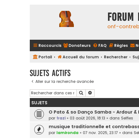
FORUM 
onf-contre
Raccourcis
Donateurs
FAQ
Règles
N
Portail
Accueil du forum
Rechercher
Suj
Sujets actifs
Aller sur la recherche avancée
Rechercher
Recherche avancée
SUJETS
O Pato & so Danço Samba - Ardour & 
par
frazi
»
03 août 2026, 18:13
» dans
Selfies
musique traditionnelle et contrebas
par
lamironda
»
07 nov. 2025, 23:17
» dans
Sel