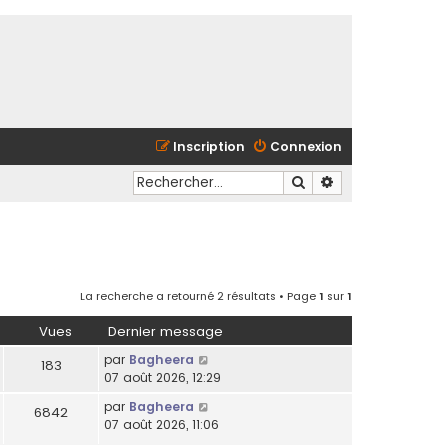
Inscription
Connexion
Rechercher
Recherche avancé
La recherche a retourné 2 résultats • Page
1
sur
1
Vues
Dernier message
par
Bagheera
183
07 août 2026, 12:29
par
Bagheera
6842
07 août 2026, 11:06