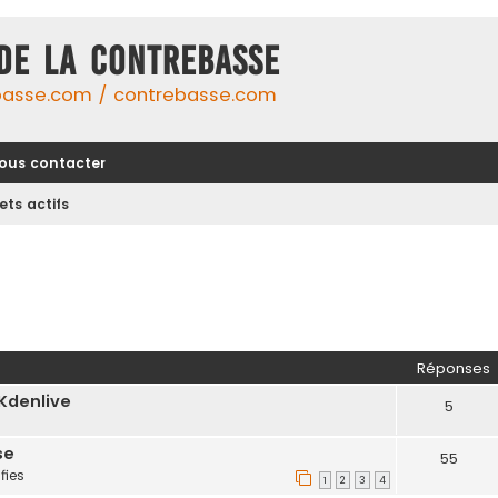
DE LA CONTREBASSE
basse.com / contrebasse.com
ous contacter
ets actifs
Réponses
Kdenlive
5
se
55
fies
1
2
3
4