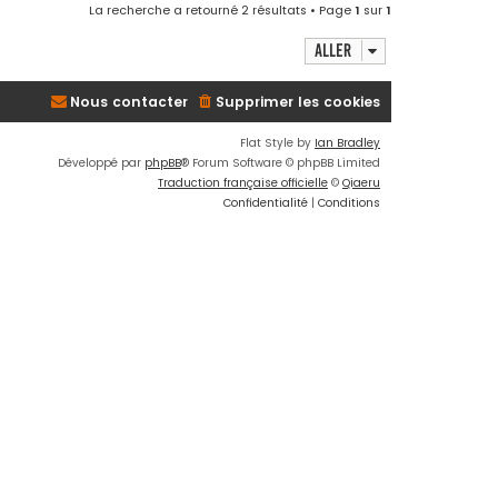
La recherche a retourné 2 résultats • Page
1
sur
1
Aller
Nous contacter
Supprimer les cookies
Flat Style by
Ian Bradley
Développé par
phpBB
® Forum Software © phpBB Limited
Traduction française officielle
©
Qiaeru
Confidentialité
|
Conditions