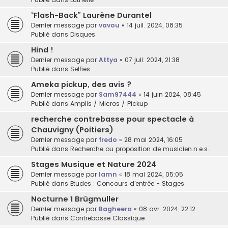
“Flash-Back” Laurène Durantel
Dernier message par
vavou
«
14 juil. 2024, 08:35
Publié dans
Disques
Hind !
Dernier message par
Attya
«
07 juil. 2024, 21:38
Publié dans
Selfies
Ameka pickup, des avis ?
Dernier message par
Sam97444
«
14 juin 2024, 08:45
Publié dans
Amplis / Micros / Pickup
recherche contrebasse pour spectacle à
Chauvigny (Poitiers)
Dernier message par
fredo
«
28 mai 2024, 16:05
Publié dans
Recherche ou proposition de musicien.n.e.s.
Stages Musique et Nature 2024
Dernier message par
lamn
«
18 mai 2024, 05:05
Publié dans
Etudes : Concours d'entrée - Stages
Nocturne 1 Brügmuller
Dernier message par
Bagheera
«
08 avr. 2024, 22:12
Publié dans
Contrebasse Classique