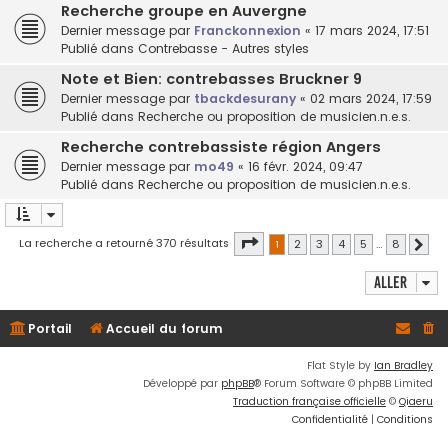
Recherche groupe en Auvergne
Dernier message par
Franckonnexion
«
17 mars 2024, 17:51
Publié dans
Contrebasse - Autres styles
Note et Bien: contrebasses Bruckner 9
Dernier message par
tbackdesurany
«
02 mars 2024, 17:59
Publié dans
Recherche ou proposition de musicien.n.e.s.
Recherche contrebassiste région Angers
Dernier message par
mo49
«
16 févr. 2024, 09:47
Publié dans
Recherche ou proposition de musicien.n.e.s.
Page
1
sur
8
La recherche a retourné 370 résultats
1
2
3
4
5
…
8
Suiv
Aller
Portail
Accueil du forum
Flat Style by
Ian Bradley
Développé par
phpBB
® Forum Software © phpBB Limited
Traduction française officielle
©
Qiaeru
Confidentialité
|
Conditions