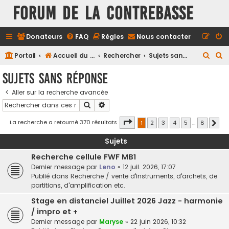
FORUM DE LA CONTREBASSE
Donateurs
FAQ
Règles
Nous contacter
R
R
Portail
Accueil du forum
Rechercher
Sujets sans réponse
e
e
Sujets sans réponse
c
c
Aller sur la recherche avancée
h
h
Rechercher
Recherche avancée
e
e
r
r
Page
1
sur
8
La recherche a retourné 370 résultats
1
2
3
4
5
…
8
Suiv
c
c
Sujets
h
h
Recherche cellule FWF MB1
e
e
Dernier message par
Leno
«
12 juil. 2026, 17:07
r
r
Publié dans
Recherche / vente d'instruments, d'archets, de
partitions, d'amplification etc.
Stage en distanciel Juillet 2026 Jazz - harmonie
/ impro et +
Dernier message par
Maryse
«
22 juin 2026, 10:32