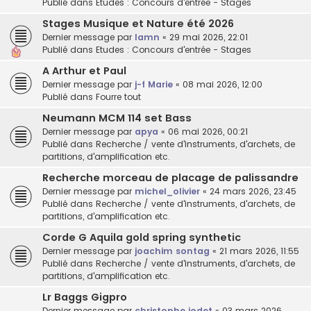
Publié dans
Etudes : Concours d'entrée - Stages
Stages Musique et Nature été 2026
Dernier message par
lamn
«
29 mai 2026, 22:01
Publié dans
Etudes : Concours d'entrée - Stages
A Arthur et Paul
Dernier message par
j-f Marie
«
08 mai 2026, 12:00
Publié dans
Fourre tout
Neumann MCM 114 set Bass
Dernier message par
apya
«
06 mai 2026, 00:21
Publié dans
Recherche / vente d'instruments, d'archets, de
partitions, d'amplification etc.
Recherche morceau de placage de palissandre
Dernier message par
michel_olivier
«
24 mars 2026, 23:45
Publié dans
Recherche / vente d'instruments, d'archets, de
partitions, d'amplification etc.
Corde G Aquila gold spring synthetic
Dernier message par
joachim sontag
«
21 mars 2026, 11:55
Publié dans
Recherche / vente d'instruments, d'archets, de
partitions, d'amplification etc.
Lr Baggs Gigpro
Dernier message par
christophe jodet
«
03 mars 2026,