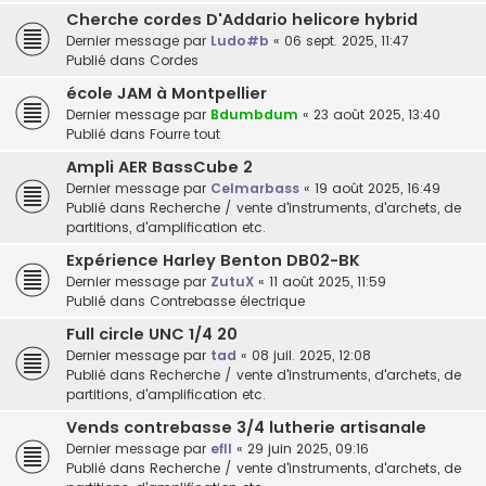
Cherche cordes D'Addario helicore hybrid
Dernier message par
Ludo#b
«
06 sept. 2025, 11:47
Publié dans
Cordes
école JAM à Montpellier
Dernier message par
Bdumbdum
«
23 août 2025, 13:40
Publié dans
Fourre tout
Ampli AER BassCube 2
Dernier message par
Celmarbass
«
19 août 2025, 16:49
Publié dans
Recherche / vente d'instruments, d'archets, de
partitions, d'amplification etc.
Expérience Harley Benton DB02-BK
Dernier message par
ZutuX
«
11 août 2025, 11:59
Publié dans
Contrebasse électrique
Full circle UNC 1/4 20
Dernier message par
tad
«
08 juil. 2025, 12:08
Publié dans
Recherche / vente d'instruments, d'archets, de
partitions, d'amplification etc.
Vends contrebasse 3/4 lutherie artisanale
Dernier message par
efll
«
29 juin 2025, 09:16
Publié dans
Recherche / vente d'instruments, d'archets, de