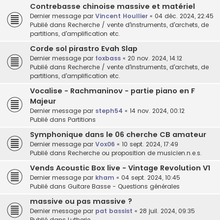
Contrebasse chinoise massive et matériel
Dernier message par
Vincent Houllier
«
04 déc. 2024, 22:45
Publié dans
Recherche / vente d'instruments, d'archets, de
partitions, d'amplification etc.
Corde sol pirastro Evah Slap
Dernier message par
foxbass
«
20 nov. 2024, 14:12
Publié dans
Recherche / vente d'instruments, d'archets, de
partitions, d'amplification etc.
Vocalise - Rachmaninov - partie piano en F
Majeur
Dernier message par
steph54
«
14 nov. 2024, 00:12
Publié dans
Partitions
Symphonique dans le 06 cherche CB amateur
Dernier message par
Vox06
«
10 sept. 2024, 17:49
Publié dans
Recherche ou proposition de musicien.n.e.s.
Vends Acoustic Box live - Vintage Revolution V1
Dernier message par
kham
«
04 sept. 2024, 10:45
Publié dans
Guitare Basse - Questions générales
massive ou pas massive ?
Dernier message par
pat bassist
«
28 juil. 2024, 09:35
Publié dans
Lutherie