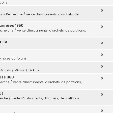
itions
0
ans
Recherche / vente d'instruments, d'archets, de
 années 1950
0
echerche / vente d'instruments, d'archets, de partitions,
illo
0
0
embres du forum
0
s
Amplis / Micros / Pickup
ass 360
0
erche / vente d'instruments, d'archets, de partitions,
ot
0
rche / vente d'instruments, d'archets, de partitions,
0