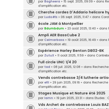
par
Bagheera
»
15 sept. 2025, 09:09
» dans
Re
d'amplification etc.
Cherche cordes D'Addario helicore h
par
Ludo#b
»
06 sept. 2025, 11:47
» dans
Cord
école JAM à Montpellier
par
Bdumbdum
»
23 août 2025, 13:40
» dans
Ampli AER BassCube 2
par
Celmarbass
»
19 août 2025, 16:49
» dans
d'amplification etc.
Expérience Harley Benton DB02-BK
par
ZutuX
»
11 août 2025, 11:59
» dans
Contreba
Full circle UNC 1/4 20
par
tad
»
08 juil. 2025, 12:08
» dans
Recherche /
d'amplification etc.
Vends contrebasse 3/4 lutherie arti
par
efll
»
29 juin 2025, 09:16
» dans
Recherche /
d'amplification etc.
Stages Musique et Nature été 2025
par
lamn
»
19 juin 2025, 23:31
» dans
Etudes : 
Vds Archet de contrebasse Louis BAZ