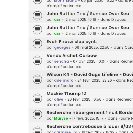
par
Mont Blanc
»
06 juin 2025, 16:22
» dans
Re
d'amplification etc.
John Buttler Trio / Sunrise Over Sea
par
asr
»
12 mai 2025, 10:18
» dans
Disques
John Buttler Trio / Sunrise Over Sea
par
asr
»
12 mai 2025, 10:18
» dans
Disques
Evah Pirazzi slap synt.
par
georges
»
06 mai 2025, 22:58
» dans
Cor
Vends Archet Carbow
par
sencha
»
07 avr. 2025, 10:01
» dans
Recher
d'amplification etc.
Wilson K4 - David Gage Lifeline - Da
par
arielmarc
»
24 févr. 2025, 23:26
» dans
Rec
d'amplification etc.
Mackie Thump 12
par
olive
»
20 févr. 2025, 16:56
» dans
Recherche
d'amplification etc.
Recherche hébergement 1 nuit Bord
par
Maryse
»
17 févr. 2025, 15:17
» dans
Fourre t
Recherche contrebasse à louer 9/03 
par
carmine_m
»
16 févr. 2025, 15:29
» dans
R