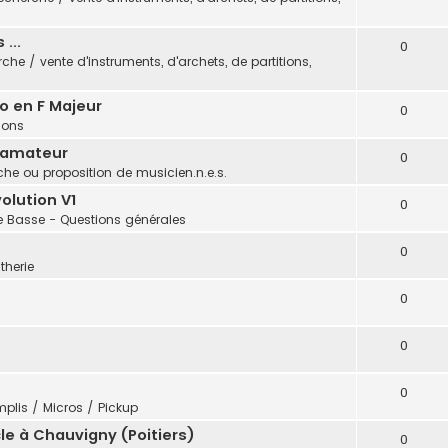
...
0
che / vente d'instruments, d'archets, de partitions,
o en F Majeur
0
tions
 amateur
0
he ou proposition de musicien.n.e.s.
olution V1
0
e Basse - Questions générales
0
therie
0
0
0
plis / Micros / Pickup
e à Chauvigny (Poitiers)
0