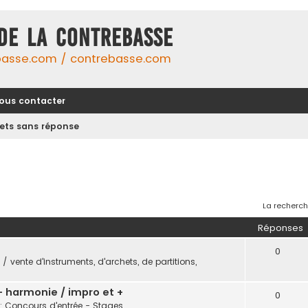
DE LA CONTREBASSE
basse.com / contrebasse.com
ous contacter
jets sans réponse
La recherch
Réponses
0
/ vente d'instruments, d'archets, de partitions,
 - harmonie / impro et +
0
: Concours d'entrée - Stages