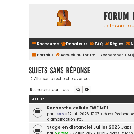
FORUM 
onf-contre
Raccourcis
Donateurs
FAQ
Règles
N
Portail
Accueil du forum
Rechercher
Su
Sujets sans réponse
Aller sur la recherche avancée
Rechercher
Recherche avancée
SUJETS
Recherche cellule FWF MB1
par
Leno
»
12 juil. 2026, 17:07
» dans
Recherche 
d'amplification etc.
Stage en distanciel Juillet 2026 Jazz
par
Maryse
»
22 juin 2026, 10:32
» dans
Etudes 