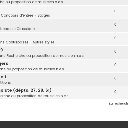
he ou proposition de musicien.n.e.s.
0
: Concours d'entrée - Stages
0
trebasse Classique
0
ans
Contrebasse - Autres styles
 9
0
ans
Recherche ou proposition de musicien.n.e.s.
gers
0
he ou proposition de musicien.n.e.s.
e 1
0
titions
iste (dépts. 27, 28, 61)
0
erche ou proposition de musicien.n.e.s.
La recherch