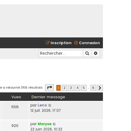
Inscription
Connexion
Rechercher
Recherche avancé
Page
1
sur
8
e a retourné 368 résultats
1
2
3
4
5
…
8
Suivant
Vues
Dernier message
par
Leno
558
12 juil. 2026, 17:07
par
Maryse
920
22 juin 2026, 10:32