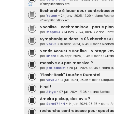
d'amplification etc.
Recherche à louer deux contrebasses 
par
Youen
»
24 janv. 2025, 12:29
» dans
Recher
d'amplification etc.
Vocalise - Rachmaninov - partie pian
par
steph54
»
14 nov. 2024, 00:12
» dans
Parti
Symphonique dans le 06 cherche CB
par
Vox06
»
10 sept. 2024, 17:49
» dans
Recherc
Vends Acoustic Box live - Vintage Rev
par
kham
»
04 sept. 2024, 10:45
» dans
Guitar
massive ou pas massive ?
par
pat bassist
»
28 juil. 2024, 09:35
» dans
Lu
“Flash-Back” Laurène Durantel
par
vavou
»
14 juil. 2024, 08:35
» dans
Disques
Hind !
par
Attya
»
07 juil. 2024, 21:38
» dans
Selfies
Ameka pickup, des avis ?
par
Sam97444
»
14 juin 2024, 08:45
» dans
Am
recherche contrebasse pour spectacl