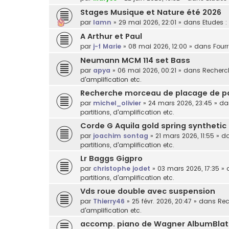
Stages Musique et Nature été 2026
par
lamn
»
29 mai 2026, 22:01
» dans
Etudes :
A Arthur et Paul
par
j-f Marie
»
08 mai 2026, 12:00
» dans
Fourr
Neumann MCM 114 set Bass
par
apya
»
06 mai 2026, 00:21
» dans
Recherch
d'amplification etc.
Recherche morceau de placage de p
par
michel_olivier
»
24 mars 2026, 23:45
» d
partitions, d'amplification etc.
Corde G Aquila gold spring synthetic
par
joachim sontag
»
21 mars 2026, 11:55
» d
partitions, d'amplification etc.
Lr Baggs Gigpro
par
christophe jodet
»
03 mars 2026, 17:35
» 
partitions, d'amplification etc.
Vds roue double avec suspension
par
Thierry46
»
25 févr. 2026, 20:47
» dans
Rec
d'amplification etc.
accomp. piano de Wagner AlbumBlat