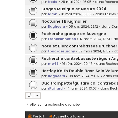
par
fredo
»
28 mai 2024, 16:05
» dans
Recherc
Stages Musique et Nature 2024
par
lamn
»
18 mai 2024, 05:05
» dans
Etudes 
Nocturne 1 Brügmuller
par
Bagheera
»
08 avr. 2024, 22:12
» dans
Con
Recherche groupe en Auvergne
par
Franckonnexion
»
17 mars 2024, 17:51
» d
Note et Bien: contrebasses Bruckner
par
tbackdesurany
»
02 mars 2024, 17:59
» d
Recherche contrebassiste région An
par
mo49
»
16 févr. 2024, 09:47
» dans
Recherc
Hartley Keith Double Bass Solo Volum
par
Bagheera
»
08 févr. 2024, 23:07
» dans
Par
Duo trompette/guitare ch. contrebass
par
rPaillard
»
14 janv. 2024, 13:07
» dans
Rech
Aller sur la recherche avancée
Portail
Accueil du forum