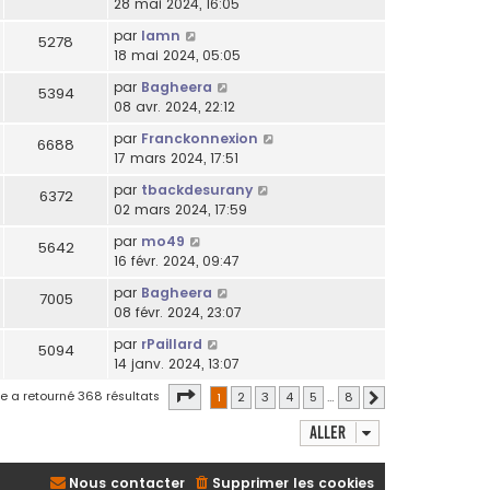
28 mai 2024, 16:05
par
lamn
5278
18 mai 2024, 05:05
par
Bagheera
5394
08 avr. 2024, 22:12
par
Franckonnexion
6688
17 mars 2024, 17:51
par
tbackdesurany
6372
02 mars 2024, 17:59
par
mo49
5642
16 févr. 2024, 09:47
par
Bagheera
7005
08 févr. 2024, 23:07
par
rPaillard
5094
14 janv. 2024, 13:07
Page
1
sur
8
e a retourné 368 résultats
1
2
3
4
5
…
8
Suivant
Aller
Nous contacter
Supprimer les cookies