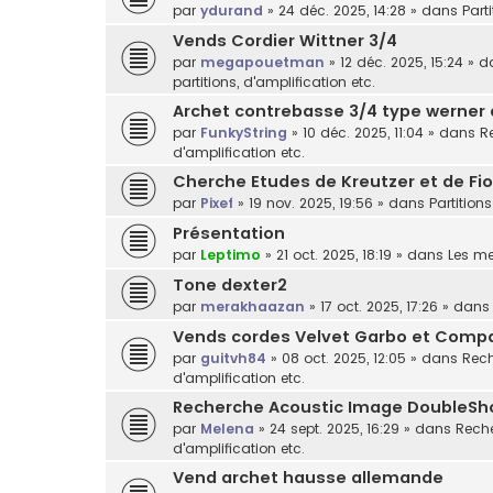
par
ydurand
»
24 déc. 2025, 14:28
» dans
Part
Vends Cordier Wittner 3/4
par
megapouetman
»
12 déc. 2025, 15:24
» d
partitions, d'amplification etc.
Archet contrebasse 3/4 type werner
par
FunkyString
»
10 déc. 2025, 11:04
» dans
R
d'amplification etc.
Cherche Etudes de Kreutzer et de Fior
par
Pixef
»
19 nov. 2025, 19:56
» dans
Partitions
Présentation
par
Leptimo
»
21 oct. 2025, 18:19
» dans
Les m
Tone dexter2
par
merakhaazan
»
17 oct. 2025, 17:26
» dan
Vends cordes Velvet Garbo et Comp
par
guitvh84
»
08 oct. 2025, 12:05
» dans
Rech
d'amplification etc.
Recherche Acoustic Image DoubleSh
par
Melena
»
24 sept. 2025, 16:29
» dans
Reche
d'amplification etc.
Vend archet hausse allemande