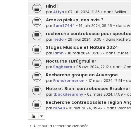
Hind !
par
Attya
»
07 juil. 2024, 21:38
» dans
Selfies
Ameka pickup, des avis ?
par
Sam97444
»
14 juin 2024, 08:45
» dans
Am
recherche contrebasse pour spectacl
par
fredo
»
28 mai 2024, 16:05
» dans
Recherc
Stages Musique et Nature 2024
par
lamn
»
18 mai 2024, 05:05
» dans
Etudes 
Nocturne 1 Brügmuller
par
Bagheera
»
08 avr. 2024, 22:12
» dans
Con
Recherche groupe en Auvergne
par
Franckonnexion
»
17 mars 2024, 17:51
» d
Note et Bien: contrebasses Bruckner
par
tbackdesurany
»
02 mars 2024, 17:59
» d
Recherche contrebassiste région An
par
mo49
»
16 févr. 2024, 09:47
» dans
Recherc
Aller sur la recherche avancée