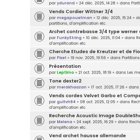
par
ydurand
»
24 déc. 2025, 14:28
» dans
Part
Vends Cordier Wittner 3/4
par
megapouetman
»
12 déc. 2025, 15:24
» d
partitions, d'amplification etc.
Archet contrebasse 3/4 type werner
par
FunkyString
»
10 déc. 2025, 11:04
» dans
R
d'amplification etc.
Cherche Etudes de Kreutzer et de Fior
par
Pixef
»
19 nov. 2025, 19:56
» dans
Partitions
Présentation
par
Leptimo
»
21 oct. 2025, 18:19
» dans
Les m
Tone dexter2
par
merakhaazan
»
17 oct. 2025, 17:26
» dan
Vends cordes Velvet Garbo et Comp
par
guitvh84
»
08 oct. 2025, 12:05
» dans
Rech
d'amplification etc.
Recherche Acoustic Image DoubleSh
par
Melena
»
24 sept. 2025, 16:29
» dans
Reche
d'amplification etc.
Vend archet hausse allemande