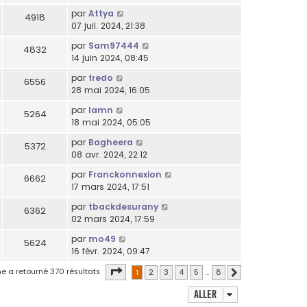
par
Attya
4918
07 juil. 2024, 21:38
par
Sam97444
4832
14 juin 2024, 08:45
par
fredo
6556
28 mai 2024, 16:05
par
lamn
5264
18 mai 2024, 05:05
par
Bagheera
5372
08 avr. 2024, 22:12
par
Franckonnexion
6662
17 mars 2024, 17:51
par
tbackdesurany
6362
02 mars 2024, 17:59
par
mo49
5624
16 févr. 2024, 09:47
Page
1
sur
8
e a retourné 370 résultats
1
2
3
4
5
…
8
Suivant
Aller