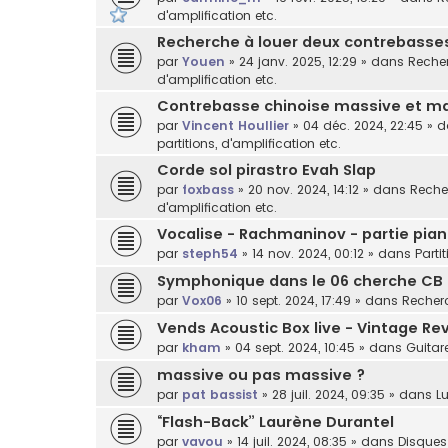
d'amplification etc.
Recherche à louer deux contrebasses 
par
Youen
»
24 janv. 2025, 12:29
» dans
Recher
d'amplification etc.
Contrebasse chinoise massive et ma
par
Vincent Houllier
»
04 déc. 2024, 22:45
» 
partitions, d'amplification etc.
Corde sol pirastro Evah Slap
par
foxbass
»
20 nov. 2024, 14:12
» dans
Recher
d'amplification etc.
Vocalise - Rachmaninov - partie pian
par
steph54
»
14 nov. 2024, 00:12
» dans
Parti
Symphonique dans le 06 cherche CB
par
Vox06
»
10 sept. 2024, 17:49
» dans
Recherc
Vends Acoustic Box live - Vintage Rev
par
kham
»
04 sept. 2024, 10:45
» dans
Guitar
massive ou pas massive ?
par
pat bassist
»
28 juil. 2024, 09:35
» dans
Lu
“Flash-Back” Laurène Durantel
par
vavou
»
14 juil. 2024, 08:35
» dans
Disques