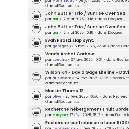
par
Mont Blanc
»
06 juin 2025, 16:22
» dans
Re
d'amplification etc.
John Buttler Trio / Sunrise Over Sea
par
asr
»
12 mai 2025, 10:18
» dans
Disques
John Buttler Trio / Sunrise Over Sea
par
asr
»
12 mai 2025, 10:18
» dans
Disques
Evah Pirazzi slap synt.
par
georges
»
06 mai 2025, 22:58
» dans
Cor
Vends Archet Carbow
par
sencha
»
07 avr. 2025, 10:01
» dans
Recher
d'amplification etc.
Wilson K4 - David Gage Lifeline - Da
par
arielmarc
»
24 févr. 2025, 23:26
» dans
Rec
d'amplification etc.
Mackie Thump 12
par
olive
»
20 févr. 2025, 16:56
» dans
Recherche
d'amplification etc.
Recherche hébergement 1 nuit Bord
par
Maryse
»
17 févr. 2025, 15:17
» dans
Fourre t
Recherche contrebasse à louer 9/03 
par
carmine_m
»
16 févr. 2025, 15:29
» dans
R