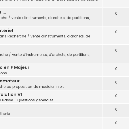
...
0
che / vente d'instruments, d'archets, de partitions,
tériel
0
dans
Recherche / vente d'instruments, d'archets, de
0
che / vente d'instruments, d'archets, de partitions,
o en F Majeur
0
tions
 amateur
0
he ou proposition de musicien.n.e.s.
olution V1
0
e Basse - Questions générales
0
therie
0