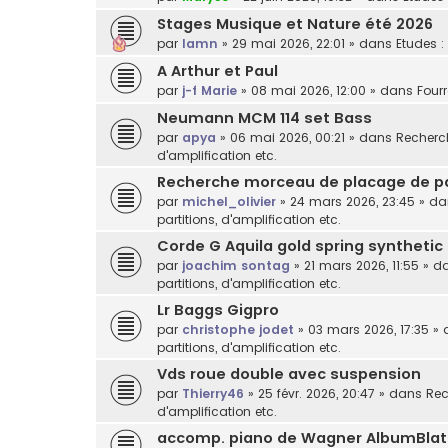
Stages Musique et Nature été 2026
par
lamn
»
29 mai 2026, 22:01
» dans
Etudes :
A Arthur et Paul
par
j-f Marie
»
08 mai 2026, 12:00
» dans
Fourr
Neumann MCM 114 set Bass
par
apya
»
06 mai 2026, 00:21
» dans
Recherch
d'amplification etc.
Recherche morceau de placage de p
par
michel_olivier
»
24 mars 2026, 23:45
» d
partitions, d'amplification etc.
Corde G Aquila gold spring synthetic
par
joachim sontag
»
21 mars 2026, 11:55
» d
partitions, d'amplification etc.
Lr Baggs Gigpro
par
christophe jodet
»
03 mars 2026, 17:35
» 
partitions, d'amplification etc.
Vds roue double avec suspension
par
Thierry46
»
25 févr. 2026, 20:47
» dans
Rec
d'amplification etc.
accomp. piano de Wagner AlbumBlat