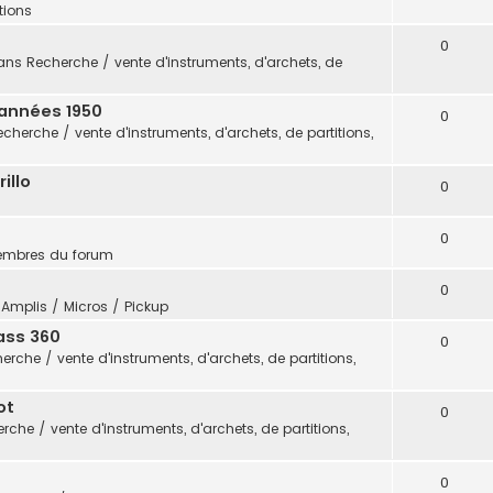
itions
0
ans
Recherche / vente d'instruments, d'archets, de
 années 1950
0
echerche / vente d'instruments, d'archets, de partitions,
illo
0
0
embres du forum
0
s
Amplis / Micros / Pickup
ass 360
0
erche / vente d'instruments, d'archets, de partitions,
ot
0
rche / vente d'instruments, d'archets, de partitions,
0