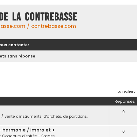
DE LA CONTREBASSE
basse.com / contrebasse.com
ous contacter
jets sans réponse
La recherch
Réponses
0
/ vente d'instruments, d'archets, de partitions,
 - harmonie / impro et +
0
: Concours d'entrée - Stages