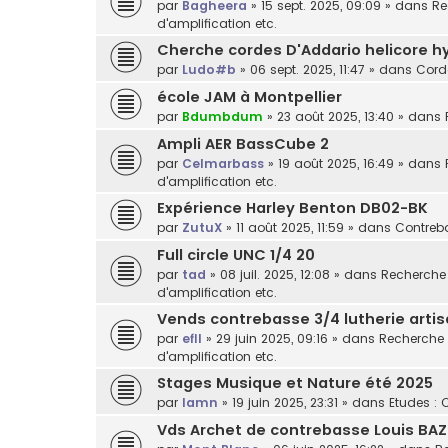
par
Bagheera
»
15 sept. 2025, 09:09
» dans
Re
d'amplification etc.
Cherche cordes D'Addario helicore h
par
Ludo#b
»
06 sept. 2025, 11:47
» dans
Cord
école JAM à Montpellier
par
Bdumbdum
»
23 août 2025, 13:40
» dans
Ampli AER BassCube 2
par
Celmarbass
»
19 août 2025, 16:49
» dans
d'amplification etc.
Expérience Harley Benton DB02-BK
par
ZutuX
»
11 août 2025, 11:59
» dans
Contreba
Full circle UNC 1/4 20
par
tad
»
08 juil. 2025, 12:08
» dans
Recherche /
d'amplification etc.
Vends contrebasse 3/4 lutherie arti
par
efll
»
29 juin 2025, 09:16
» dans
Recherche /
d'amplification etc.
Stages Musique et Nature été 2025
par
lamn
»
19 juin 2025, 23:31
» dans
Etudes : 
Vds Archet de contrebasse Louis BAZ