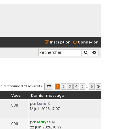
Inscription
Connexion
Rechercher
Recherche avancé
Page
1
sur
8
e a retourné 370 résultats
1
2
3
4
5
…
8
Suivant
Vues
Dernier message
par
Leno
539
12 juil. 2026, 17:07
par
Maryse
909
22 juin 2026, 10:32