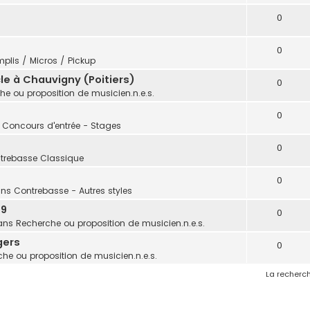
0
0
plis / Micros / Pickup
e à Chauvigny (Poitiers)
0
he ou proposition de musicien.n.e.s.
0
: Concours d'entrée - Stages
0
trebasse Classique
0
ans
Contrebasse - Autres styles
 9
0
ans
Recherche ou proposition de musicien.n.e.s.
gers
0
he ou proposition de musicien.n.e.s.
La recherch