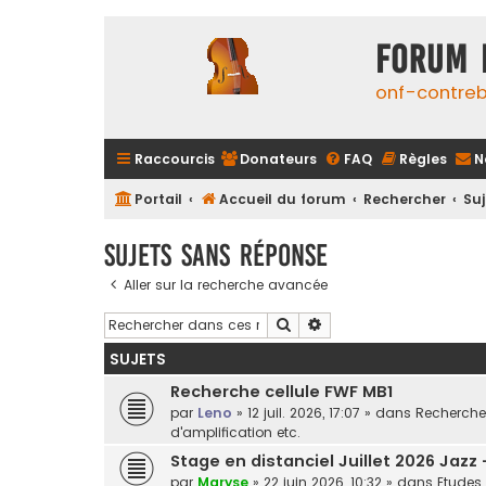
FORUM 
onf-contre
Raccourcis
Donateurs
FAQ
Règles
N
Portail
Accueil du forum
Rechercher
Su
Sujets sans réponse
Aller sur la recherche avancée
Rechercher
Recherche avancée
SUJETS
Recherche cellule FWF MB1
par
Leno
»
12 juil. 2026, 17:07
» dans
Recherche 
d'amplification etc.
Stage en distanciel Juillet 2026 Jazz
par
Maryse
»
22 juin 2026, 10:32
» dans
Etudes 