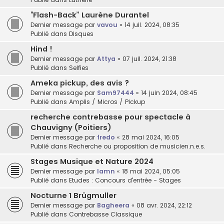
“Flash-Back” Laurène Durantel
Dernier message par
vavou
«
14 juil. 2024, 08:35
Publié dans
Disques
Hind !
Dernier message par
Attya
«
07 juil. 2024, 21:38
Publié dans
Selfies
Ameka pickup, des avis ?
Dernier message par
Sam97444
«
14 juin 2024, 08:45
Publié dans
Amplis / Micros / Pickup
recherche contrebasse pour spectacle à
Chauvigny (Poitiers)
Dernier message par
fredo
«
28 mai 2024, 16:05
Publié dans
Recherche ou proposition de musicien.n.e.s.
Stages Musique et Nature 2024
Dernier message par
lamn
«
18 mai 2024, 05:05
Publié dans
Etudes : Concours d'entrée - Stages
Nocturne 1 Brügmuller
Dernier message par
Bagheera
«
08 avr. 2024, 22:12
Publié dans
Contrebasse Classique