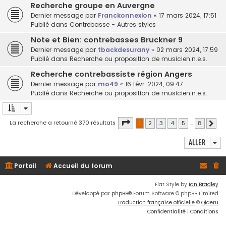
Recherche groupe en Auvergne
Dernier message par
Franckonnexion
«
17 mars 2024, 17:51
Publié dans
Contrebasse - Autres styles
Note et Bien: contrebasses Bruckner 9
Dernier message par
tbackdesurany
«
02 mars 2024, 17:59
Publié dans
Recherche ou proposition de musicien.n.e.s.
Recherche contrebassiste région Angers
Dernier message par
mo49
«
16 févr. 2024, 09:47
Publié dans
Recherche ou proposition de musicien.n.e.s.
Page
1
sur
8
La recherche a retourné 370 résultats
1
2
3
4
5
…
8
Suiv
Aller
Portail
Accueil du forum
Flat Style by
Ian Bradley
Développé par
phpBB
® Forum Software © phpBB Limited
Traduction française officielle
©
Qiaeru
Confidentialité
|
Conditions