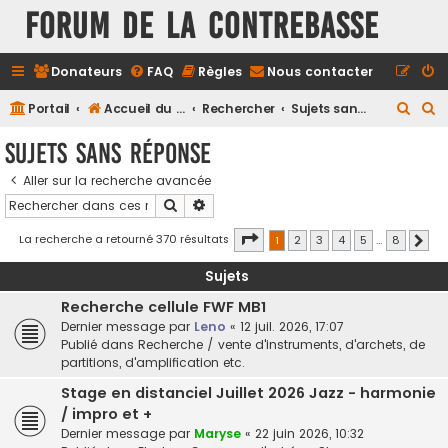
FORUM DE LA CONTREBASSE
Donateurs
FAQ
Règles
Nous contacter
R
R
Portail
Accueil du forum
Rechercher
Sujets sans réponse
e
e
Sujets sans réponse
c
c
Aller sur la recherche avancée
h
h
Rechercher
Recherche avancée
e
e
r
r
Page
1
sur
8
La recherche a retourné 370 résultats
1
2
3
4
5
…
8
Suiv
c
c
Sujets
h
h
Recherche cellule FWF MB1
e
e
Dernier message par
Leno
«
12 juil. 2026, 17:07
r
r
Publié dans
Recherche / vente d'instruments, d'archets, de
partitions, d'amplification etc.
Stage en distanciel Juillet 2026 Jazz - harmonie
/ impro et +
Dernier message par
Maryse
«
22 juin 2026, 10:32