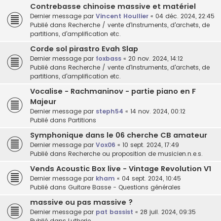
Contrebasse chinoise massive et matériel
Dernier message par
Vincent Houllier
«
04 déc. 2024, 22:45
Publié dans
Recherche / vente d'instruments, d'archets, de
partitions, d'amplification etc.
Corde sol pirastro Evah Slap
Dernier message par
foxbass
«
20 nov. 2024, 14:12
Publié dans
Recherche / vente d'instruments, d'archets, de
partitions, d'amplification etc.
Vocalise - Rachmaninov - partie piano en F
Majeur
Dernier message par
steph54
«
14 nov. 2024, 00:12
Publié dans
Partitions
Symphonique dans le 06 cherche CB amateur
Dernier message par
Vox06
«
10 sept. 2024, 17:49
Publié dans
Recherche ou proposition de musicien.n.e.s.
Vends Acoustic Box live - Vintage Revolution V1
Dernier message par
kham
«
04 sept. 2024, 10:45
Publié dans
Guitare Basse - Questions générales
massive ou pas massive ?
Dernier message par
pat bassist
«
28 juil. 2024, 09:35
Publié dans
Lutherie