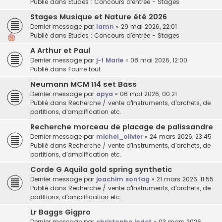
Publié dans
Etudes : Concours d'entrée - Stages
Stages Musique et Nature été 2026
Dernier message par
lamn
«
29 mai 2026, 22:01
Publié dans
Etudes : Concours d'entrée - Stages
A Arthur et Paul
Dernier message par
j-f Marie
«
08 mai 2026, 12:00
Publié dans
Fourre tout
Neumann MCM 114 set Bass
Dernier message par
apya
«
06 mai 2026, 00:21
Publié dans
Recherche / vente d'instruments, d'archets, de
partitions, d'amplification etc.
Recherche morceau de placage de palissandre
Dernier message par
michel_olivier
«
24 mars 2026, 23:45
Publié dans
Recherche / vente d'instruments, d'archets, de
partitions, d'amplification etc.
Corde G Aquila gold spring synthetic
Dernier message par
joachim sontag
«
21 mars 2026, 11:55
Publié dans
Recherche / vente d'instruments, d'archets, de
partitions, d'amplification etc.
Lr Baggs Gigpro
Dernier message par
christophe jodet
«
03 mars 2026,