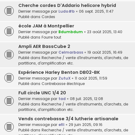
Cherche cordes D'Addario helicore hybrid
Dernier message par
Ludo#b
«
06 sept. 2025, 11:47
Publié dans
Cordes
école JAM à Montpellier
Dernier message par
Bdumbdum
«
23 août 2025, 13:40
Publié dans
Fourre tout
Ampli AER BassCube 2
Dernier message par
Celmarbass
«
19 août 2025, 16:49
Publié dans
Recherche / vente d'instruments, d'archets, de
partitions, d'amplification etc.
Expérience Harley Benton DB02-BK
Dernier message par
ZutuX
«
11 août 2025, 11:59
Publié dans
Contrebasse électrique
Full circle UNC 1/4 20
Dernier message par
tad
«
08 juil. 2025, 12:08
Publié dans
Recherche / vente d'instruments, d'archets, de
partitions, d'amplification etc.
Vends contrebasse 3/4 lutherie artisanale
Dernier message par
efll
«
29 juin 2025, 09:16
Publié dans
Recherche / vente d'instruments, d'archets, de