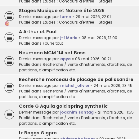
Publié dans
Etudes : Concours d'entrée - Stages
Stages Musique et Nature été 2026
Dernier message par
lamn
«
29 mai 2026, 22:01
Publié dans
Etudes : Concours d'entrée - Stages
A Arthur et Paul
Dernier message par
j-f Marie
«
08 mai 2026, 12:00
Publié dans
Fourre tout
Neumann MCM 114 set Bass
Dernier message par
apya
«
06 mai 2026, 00:21
Publié dans
Recherche / vente d'instruments, d'archets, de
partitions, d'amplification etc.
Recherche morceau de placage de palissandre
Dernier message par
michel_olivier
«
24 mars 2026, 23:45
Publié dans
Recherche / vente d'instruments, d'archets, de
partitions, d'amplification etc.
Corde G Aquila gold spring synthetic
Dernier message par
joachim sontag
«
21 mars 2026, 11:55
Publié dans
Recherche / vente d'instruments, d'archets, de
partitions, d'amplification etc.
Lr Baggs Gigpro
Dernier message par
christophe jodet
«
03 mars 2026,