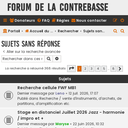
FORUM DE LA CONTREBASSE
Donateurs
FAQ
Règles
Nous contacter
R
R
Portail
Accueil du forum
Rechercher
Sujets sans réponse
e
e
Sujets sans réponse
c
c
Aller sur la recherche avancée
h
h
Rechercher
Recherche avancée
e
e
r
r
Page
1
sur
8
La recherche a retourné 368 résultats
1
2
3
4
5
…
8
Suiv
c
c
Sujets
h
h
Recherche cellule FWF MB1
e
e
Dernier message par
Leno
«
12 juil. 2026, 17:07
r
r
Publié dans
Recherche / vente d'instruments, d'archets, de
partitions, d'amplification etc.
Stage en distanciel Juillet 2026 Jazz - harmonie
/ impro et +
Dernier message par
Maryse
«
22 juin 2026, 10:32