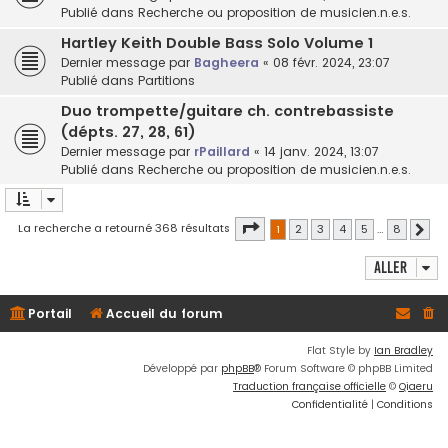
Publié dans
Recherche ou proposition de musicien.n.e.s.
Hartley Keith Double Bass Solo Volume 1
Dernier message par
Bagheera
«
08 févr. 2024, 23:07
Publié dans
Partitions
Duo trompette/guitare ch. contrebassiste
(dépts. 27, 28, 61)
Dernier message par
rPaillard
«
14 janv. 2024, 13:07
Publié dans
Recherche ou proposition de musicien.n.e.s.
Page
1
sur
8
La recherche a retourné 368 résultats
1
2
3
4
5
…
8
Suiv
Aller
Portail
Accueil du forum
Flat Style by
Ian Bradley
Développé par
phpBB
® Forum Software © phpBB Limited
Traduction française officielle
©
Qiaeru
Confidentialité
|
Conditions