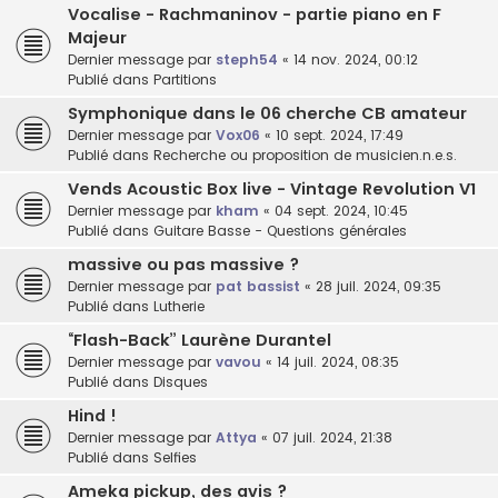
Vocalise - Rachmaninov - partie piano en F
Majeur
Dernier message par
steph54
«
14 nov. 2024, 00:12
Publié dans
Partitions
Symphonique dans le 06 cherche CB amateur
Dernier message par
Vox06
«
10 sept. 2024, 17:49
Publié dans
Recherche ou proposition de musicien.n.e.s.
Vends Acoustic Box live - Vintage Revolution V1
Dernier message par
kham
«
04 sept. 2024, 10:45
Publié dans
Guitare Basse - Questions générales
massive ou pas massive ?
Dernier message par
pat bassist
«
28 juil. 2024, 09:35
Publié dans
Lutherie
“Flash-Back” Laurène Durantel
Dernier message par
vavou
«
14 juil. 2024, 08:35
Publié dans
Disques
Hind !
Dernier message par
Attya
«
07 juil. 2024, 21:38
Publié dans
Selfies
Ameka pickup, des avis ?