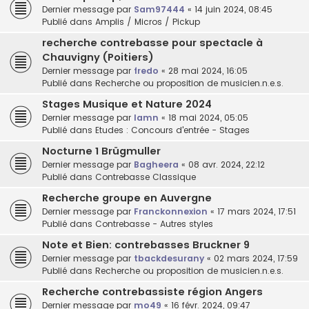
Dernier message par
Sam97444
«
14 juin 2024, 08:45
Publié dans
Amplis / Micros / Pickup
recherche contrebasse pour spectacle à
Chauvigny (Poitiers)
Dernier message par
fredo
«
28 mai 2024, 16:05
Publié dans
Recherche ou proposition de musicien.n.e.s.
Stages Musique et Nature 2024
Dernier message par
lamn
«
18 mai 2024, 05:05
Publié dans
Etudes : Concours d'entrée - Stages
Nocturne 1 Brügmuller
Dernier message par
Bagheera
«
08 avr. 2024, 22:12
Publié dans
Contrebasse Classique
Recherche groupe en Auvergne
Dernier message par
Franckonnexion
«
17 mars 2024, 17:51
Publié dans
Contrebasse - Autres styles
Note et Bien: contrebasses Bruckner 9
Dernier message par
tbackdesurany
«
02 mars 2024, 17:59
Publié dans
Recherche ou proposition de musicien.n.e.s.
Recherche contrebassiste région Angers
Dernier message par
mo49
«
16 févr. 2024, 09:47