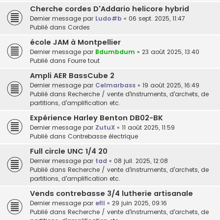
Cherche cordes D'Addario helicore hybrid
Dernier message par
Ludo#b
«
06 sept. 2025, 11:47
Publié dans
Cordes
école JAM à Montpellier
Dernier message par
Bdumbdum
«
23 août 2025, 13:40
Publié dans
Fourre tout
Ampli AER BassCube 2
Dernier message par
Celmarbass
«
19 août 2025, 16:49
Publié dans
Recherche / vente d'instruments, d'archets, de
partitions, d'amplification etc.
Expérience Harley Benton DB02-BK
Dernier message par
ZutuX
«
11 août 2025, 11:59
Publié dans
Contrebasse électrique
Full circle UNC 1/4 20
Dernier message par
tad
«
08 juil. 2025, 12:08
Publié dans
Recherche / vente d'instruments, d'archets, de
partitions, d'amplification etc.
Vends contrebasse 3/4 lutherie artisanale
Dernier message par
efll
«
29 juin 2025, 09:16
Publié dans
Recherche / vente d'instruments, d'archets, de