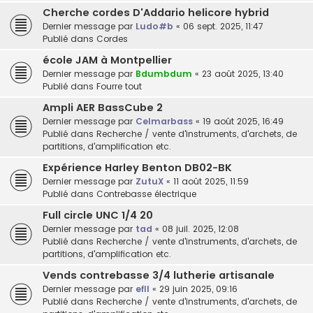
Cherche cordes D'Addario helicore hybrid
Dernier message par
Ludo#b
«
06 sept. 2025, 11:47
Publié dans
Cordes
école JAM à Montpellier
Dernier message par
Bdumbdum
«
23 août 2025, 13:40
Publié dans
Fourre tout
Ampli AER BassCube 2
Dernier message par
Celmarbass
«
19 août 2025, 16:49
Publié dans
Recherche / vente d'instruments, d'archets, de
partitions, d'amplification etc.
Expérience Harley Benton DB02-BK
Dernier message par
ZutuX
«
11 août 2025, 11:59
Publié dans
Contrebasse électrique
Full circle UNC 1/4 20
Dernier message par
tad
«
08 juil. 2025, 12:08
Publié dans
Recherche / vente d'instruments, d'archets, de
partitions, d'amplification etc.
Vends contrebasse 3/4 lutherie artisanale
Dernier message par
efll
«
29 juin 2025, 09:16
Publié dans
Recherche / vente d'instruments, d'archets, de