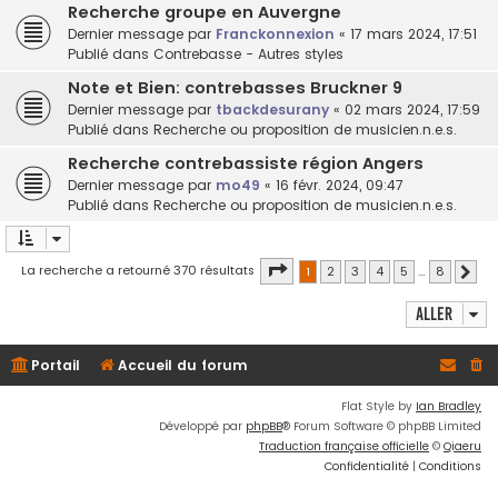
Recherche groupe en Auvergne
Dernier message par
Franckonnexion
«
17 mars 2024, 17:51
Publié dans
Contrebasse - Autres styles
Note et Bien: contrebasses Bruckner 9
Dernier message par
tbackdesurany
«
02 mars 2024, 17:59
Publié dans
Recherche ou proposition de musicien.n.e.s.
Recherche contrebassiste région Angers
Dernier message par
mo49
«
16 févr. 2024, 09:47
Publié dans
Recherche ou proposition de musicien.n.e.s.
Page
1
sur
8
La recherche a retourné 370 résultats
1
2
3
4
5
…
8
Suiv
Aller
Portail
Accueil du forum
Flat Style by
Ian Bradley
Développé par
phpBB
® Forum Software © phpBB Limited
Traduction française officielle
©
Qiaeru
Confidentialité
|
Conditions