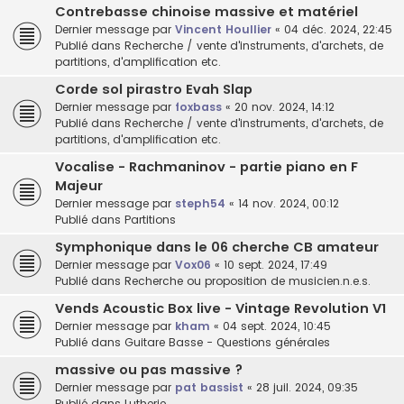
Contrebasse chinoise massive et matériel
Dernier message par
Vincent Houllier
«
04 déc. 2024, 22:45
Publié dans
Recherche / vente d'instruments, d'archets, de
partitions, d'amplification etc.
Corde sol pirastro Evah Slap
Dernier message par
foxbass
«
20 nov. 2024, 14:12
Publié dans
Recherche / vente d'instruments, d'archets, de
partitions, d'amplification etc.
Vocalise - Rachmaninov - partie piano en F
Majeur
Dernier message par
steph54
«
14 nov. 2024, 00:12
Publié dans
Partitions
Symphonique dans le 06 cherche CB amateur
Dernier message par
Vox06
«
10 sept. 2024, 17:49
Publié dans
Recherche ou proposition de musicien.n.e.s.
Vends Acoustic Box live - Vintage Revolution V1
Dernier message par
kham
«
04 sept. 2024, 10:45
Publié dans
Guitare Basse - Questions générales
massive ou pas massive ?
Dernier message par
pat bassist
«
28 juil. 2024, 09:35
Publié dans
Lutherie