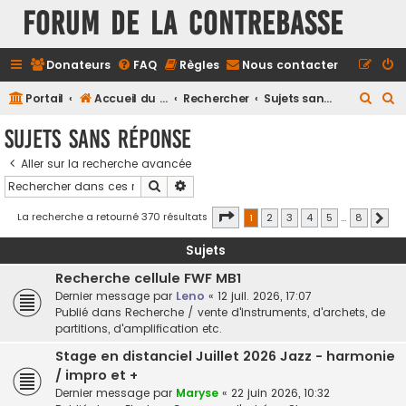
FORUM DE LA CONTREBASSE
Donateurs
FAQ
Règles
Nous contacter
R
R
Portail
Accueil du forum
Rechercher
Sujets sans réponse
e
e
Sujets sans réponse
c
c
Aller sur la recherche avancée
h
h
Rechercher
Recherche avancée
e
e
r
r
Page
1
sur
8
La recherche a retourné 370 résultats
1
2
3
4
5
…
8
Suiv
c
c
Sujets
h
h
Recherche cellule FWF MB1
e
e
Dernier message par
Leno
«
12 juil. 2026, 17:07
r
r
Publié dans
Recherche / vente d'instruments, d'archets, de
partitions, d'amplification etc.
Stage en distanciel Juillet 2026 Jazz - harmonie
/ impro et +
Dernier message par
Maryse
«
22 juin 2026, 10:32