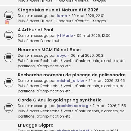
Publié dans
Etudes : Concours d'entrée - Stages
Stages Musique et Nature été 2026
Dernier message par
lamn
«
29 mai 2026, 22:01
Publié dans
Etudes : Concours d'entrée - Stages
A Arthur et Paul
Dernier message par
j-f Marie
«
08 mai 2026, 12:00
Publié dans
Fourre tout
Neumann MCM 114 set Bass
Dernier message par
apya
«
06 mai 2026, 00:21
Publié dans
Recherche / vente d'instruments, d'archets, de
partitions, d'amplification etc.
Recherche morceau de placage de palissandre
Dernier message par
michel_olivier
«
24 mars 2026, 23:45
Publié dans
Recherche / vente d'instruments, d'archets, de
partitions, d'amplification etc.
Corde G Aquila gold spring synthetic
Dernier message par
joachim sontag
«
21 mars 2026, 11:55
Publié dans
Recherche / vente d'instruments, d'archets, de
partitions, d'amplification etc.
Lr Baggs Gigpro
Dernier message par
christophe jodet
«
03 mars 2026,