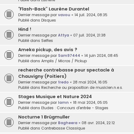
“Flash-Back” Laurène Durantel
Dernier message par
vavou
«
14 juil. 2024, 08:35
Publié dans
Disques
Hind !
Dernier message par
Attya
«
07 juil. 2024, 21:38
Publié dans
Selfies
Ameka pickup, des avis ?
Dernier message par
Sam97444
«
14 juin 2024, 08:45
Publié dans
Amplis / Micros / Pickup
recherche contrebasse pour spectacle à
Chauvigny (Poitiers)
Dernier message par
fredo
«
28 mai 2024, 16:05
Publié dans
Recherche ou proposition de musicien.n.e.s.
Stages Musique et Nature 2024
Dernier message par
lamn
«
18 mai 2024, 05:05
Publié dans
Etudes : Concours d'entrée - Stages
Nocturne 1 Brügmuller
Dernier message par
Bagheera
«
08 avr. 2024, 22:12
Publié dans
Contrebasse Classique