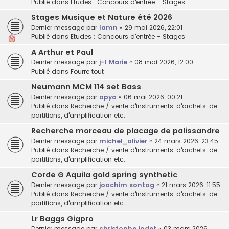
Publié dans
Etudes : Concours d'entrée - Stages
Stages Musique et Nature été 2026
Dernier message par
lamn
«
29 mai 2026, 22:01
Publié dans
Etudes : Concours d'entrée - Stages
A Arthur et Paul
Dernier message par
j-f Marie
«
08 mai 2026, 12:00
Publié dans
Fourre tout
Neumann MCM 114 set Bass
Dernier message par
apya
«
06 mai 2026, 00:21
Publié dans
Recherche / vente d'instruments, d'archets, de
partitions, d'amplification etc.
Recherche morceau de placage de palissandre
Dernier message par
michel_olivier
«
24 mars 2026, 23:45
Publié dans
Recherche / vente d'instruments, d'archets, de
partitions, d'amplification etc.
Corde G Aquila gold spring synthetic
Dernier message par
joachim sontag
«
21 mars 2026, 11:55
Publié dans
Recherche / vente d'instruments, d'archets, de
partitions, d'amplification etc.
Lr Baggs Gigpro
Dernier message par
christophe jodet
«
03 mars 2026,