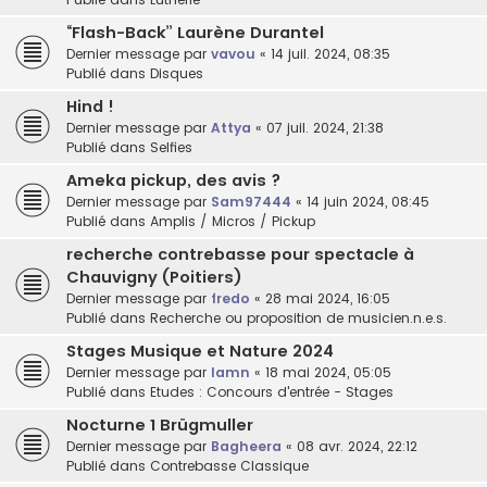
“Flash-Back” Laurène Durantel
Dernier message par
vavou
«
14 juil. 2024, 08:35
Publié dans
Disques
Hind !
Dernier message par
Attya
«
07 juil. 2024, 21:38
Publié dans
Selfies
Ameka pickup, des avis ?
Dernier message par
Sam97444
«
14 juin 2024, 08:45
Publié dans
Amplis / Micros / Pickup
recherche contrebasse pour spectacle à
Chauvigny (Poitiers)
Dernier message par
fredo
«
28 mai 2024, 16:05
Publié dans
Recherche ou proposition de musicien.n.e.s.
Stages Musique et Nature 2024
Dernier message par
lamn
«
18 mai 2024, 05:05
Publié dans
Etudes : Concours d'entrée - Stages
Nocturne 1 Brügmuller
Dernier message par
Bagheera
«
08 avr. 2024, 22:12
Publié dans
Contrebasse Classique