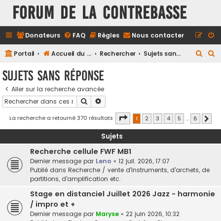
FORUM DE LA CONTREBASSE
Donateurs
FAQ
Règles
Nous contacter
R
R
Portail
Accueil du forum
Rechercher
Sujets sans réponse
e
e
Sujets sans réponse
c
c
Aller sur la recherche avancée
h
h
Rechercher
Recherche avancée
e
e
r
r
Page
1
sur
8
La recherche a retourné 370 résultats
1
2
3
4
5
…
8
Suiv
c
c
Sujets
h
h
Recherche cellule FWF MB1
e
e
Dernier message par
Leno
«
12 juil. 2026, 17:07
r
r
Publié dans
Recherche / vente d'instruments, d'archets, de
partitions, d'amplification etc.
Stage en distanciel Juillet 2026 Jazz - harmonie
/ impro et +
Dernier message par
Maryse
«
22 juin 2026, 10:32