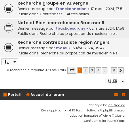
Recherche groupe en Auvergne
Dernier message par
Franckonnexion
«
17 mars 2024, 17:51
Publié dans
Contrebasse - Autres styles
Note et Bien: contrebasses Bruckner 9
Dernier message par
tbackdesurany
«
02 mars 2024, 17:59
Publié dans
Recherche ou proposition de musicien.n.e.s.
Recherche contrebassiste région Angers
Dernier message par
mo49
«
16 févr. 2024, 09:47
Publié dans
Recherche ou proposition de musicien.n.e.s.
Page
1
sur
8
La recherche a retourné 370 résultats
1
2
3
4
5
…
8
Suiv
Aller
Portail
Accueil du forum
Flat Style by
Ian Bradley
Développé par
phpBB
® Forum Software © phpBB Limited
Traduction française officielle
©
Qiaeru
Confidentialité
|
Conditions