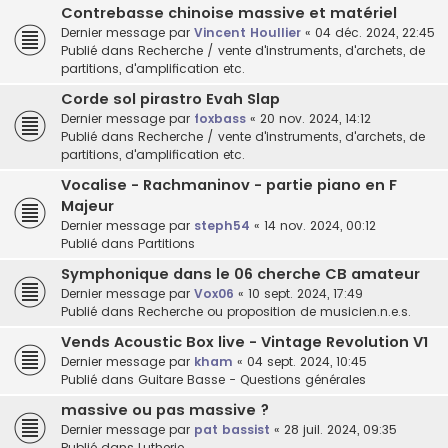
Contrebasse chinoise massive et matériel
Dernier message par
Vincent Houllier
«
04 déc. 2024, 22:45
Publié dans
Recherche / vente d'instruments, d'archets, de
partitions, d'amplification etc.
Corde sol pirastro Evah Slap
Dernier message par
foxbass
«
20 nov. 2024, 14:12
Publié dans
Recherche / vente d'instruments, d'archets, de
partitions, d'amplification etc.
Vocalise - Rachmaninov - partie piano en F
Majeur
Dernier message par
steph54
«
14 nov. 2024, 00:12
Publié dans
Partitions
Symphonique dans le 06 cherche CB amateur
Dernier message par
Vox06
«
10 sept. 2024, 17:49
Publié dans
Recherche ou proposition de musicien.n.e.s.
Vends Acoustic Box live - Vintage Revolution V1
Dernier message par
kham
«
04 sept. 2024, 10:45
Publié dans
Guitare Basse - Questions générales
massive ou pas massive ?
Dernier message par
pat bassist
«
28 juil. 2024, 09:35
Publié dans
Lutherie