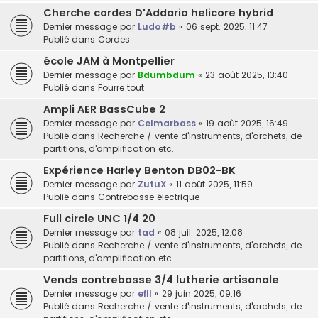
Cherche cordes D'Addario helicore hybrid
Dernier message par
Ludo#b
«
06 sept. 2025, 11:47
Publié dans
Cordes
école JAM à Montpellier
Dernier message par
Bdumbdum
«
23 août 2025, 13:40
Publié dans
Fourre tout
Ampli AER BassCube 2
Dernier message par
Celmarbass
«
19 août 2025, 16:49
Publié dans
Recherche / vente d'instruments, d'archets, de
partitions, d'amplification etc.
Expérience Harley Benton DB02-BK
Dernier message par
ZutuX
«
11 août 2025, 11:59
Publié dans
Contrebasse électrique
Full circle UNC 1/4 20
Dernier message par
tad
«
08 juil. 2025, 12:08
Publié dans
Recherche / vente d'instruments, d'archets, de
partitions, d'amplification etc.
Vends contrebasse 3/4 lutherie artisanale
Dernier message par
efll
«
29 juin 2025, 09:16
Publié dans
Recherche / vente d'instruments, d'archets, de