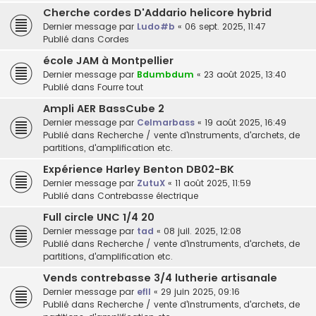
Cherche cordes D'Addario helicore hybrid
Dernier message par
Ludo#b
«
06 sept. 2025, 11:47
Publié dans
Cordes
école JAM à Montpellier
Dernier message par
Bdumbdum
«
23 août 2025, 13:40
Publié dans
Fourre tout
Ampli AER BassCube 2
Dernier message par
Celmarbass
«
19 août 2025, 16:49
Publié dans
Recherche / vente d'instruments, d'archets, de
partitions, d'amplification etc.
Expérience Harley Benton DB02-BK
Dernier message par
ZutuX
«
11 août 2025, 11:59
Publié dans
Contrebasse électrique
Full circle UNC 1/4 20
Dernier message par
tad
«
08 juil. 2025, 12:08
Publié dans
Recherche / vente d'instruments, d'archets, de
partitions, d'amplification etc.
Vends contrebasse 3/4 lutherie artisanale
Dernier message par
efll
«
29 juin 2025, 09:16
Publié dans
Recherche / vente d'instruments, d'archets, de