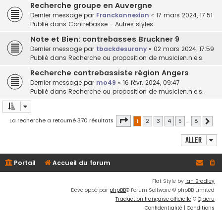
Recherche groupe en Auvergne
Dernier message par
Franckonnexion
«
17 mars 2024, 17:51
Publié dans
Contrebasse - Autres styles
Note et Bien: contrebasses Bruckner 9
Dernier message par
tbackdesurany
«
02 mars 2024, 17:59
Publié dans
Recherche ou proposition de musicien.n.e.s.
Recherche contrebassiste région Angers
Dernier message par
mo49
«
16 févr. 2024, 09:47
Publié dans
Recherche ou proposition de musicien.n.e.s.
Page
1
sur
8
La recherche a retourné 370 résultats
1
2
3
4
5
…
8
Suiv
Aller
Portail
Accueil du forum
Flat Style by
Ian Bradley
Développé par
phpBB
® Forum Software © phpBB Limited
Traduction française officielle
©
Qiaeru
Confidentialité
|
Conditions