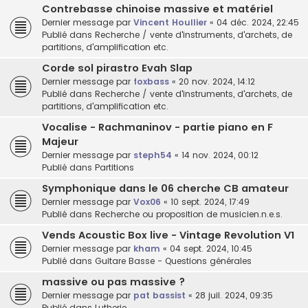
Contrebasse chinoise massive et matériel
Dernier message par
Vincent Houllier
«
04 déc. 2024, 22:45
Publié dans
Recherche / vente d'instruments, d'archets, de
partitions, d'amplification etc.
Corde sol pirastro Evah Slap
Dernier message par
foxbass
«
20 nov. 2024, 14:12
Publié dans
Recherche / vente d'instruments, d'archets, de
partitions, d'amplification etc.
Vocalise - Rachmaninov - partie piano en F
Majeur
Dernier message par
steph54
«
14 nov. 2024, 00:12
Publié dans
Partitions
Symphonique dans le 06 cherche CB amateur
Dernier message par
Vox06
«
10 sept. 2024, 17:49
Publié dans
Recherche ou proposition de musicien.n.e.s.
Vends Acoustic Box live - Vintage Revolution V1
Dernier message par
kham
«
04 sept. 2024, 10:45
Publié dans
Guitare Basse - Questions générales
massive ou pas massive ?
Dernier message par
pat bassist
«
28 juil. 2024, 09:35
Publié dans
Lutherie