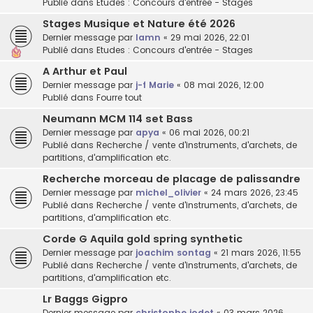
Publié dans
Etudes : Concours d'entrée - Stages
Stages Musique et Nature été 2026
Dernier message par
lamn
«
29 mai 2026, 22:01
Publié dans
Etudes : Concours d'entrée - Stages
A Arthur et Paul
Dernier message par
j-f Marie
«
08 mai 2026, 12:00
Publié dans
Fourre tout
Neumann MCM 114 set Bass
Dernier message par
apya
«
06 mai 2026, 00:21
Publié dans
Recherche / vente d'instruments, d'archets, de
partitions, d'amplification etc.
Recherche morceau de placage de palissandre
Dernier message par
michel_olivier
«
24 mars 2026, 23:45
Publié dans
Recherche / vente d'instruments, d'archets, de
partitions, d'amplification etc.
Corde G Aquila gold spring synthetic
Dernier message par
joachim sontag
«
21 mars 2026, 11:55
Publié dans
Recherche / vente d'instruments, d'archets, de
partitions, d'amplification etc.
Lr Baggs Gigpro
Dernier message par
christophe jodet
«
03 mars 2026,