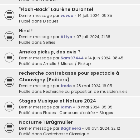
“Flash-Back” Laurène Durantel
Dernier message par
vavou
«
14 juil. 2024, 08:35
Publié dans
Disques
Hind !
Dernier message par
Attya
«
07 juil. 2024, 21:38
Publié dans
Selfies
Ameka pickup, des avis ?
Dernier message par
Sam97444
«
14 juin 2024, 08:45
Publié dans
Amplis / Micros / Pickup
recherche contrebasse pour spectacle à
Chauvigny (Poitiers)
Dernier message par
fredo
«
28 mai 2024, 16:05
Publié dans
Recherche ou proposition de musicien.n.e.s.
Stages Musique et Nature 2024
Dernier message par
lamn
«
18 mai 2024, 05:05
Publié dans
Etudes : Concours d'entrée - Stages
Nocturne 1 Brügmuller
Dernier message par
Bagheera
«
08 avr. 2024, 22:12
Publié dans
Contrebasse Classique