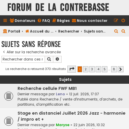
FORUM DE LA CONTREBASSE
Donateurs
FAQ
Règles
Nous contacter
R
R
Portail
Accueil du forum
Rechercher
Sujets sans réponse
e
e
Sujets sans réponse
c
c
Aller sur la recherche avancée
h
h
Rechercher
Recherche avancée
e
e
r
r
Page
1
sur
8
La recherche a retourné 370 résultats
1
2
3
4
5
…
8
Suiv
c
c
Sujets
h
h
Recherche cellule FWF MB1
e
e
Dernier message par
Leno
«
12 juil. 2026, 17:07
r
r
Publié dans
Recherche / vente d'instruments, d'archets, de
partitions, d'amplification etc.
Stage en distanciel Juillet 2026 Jazz - harmonie
/ impro et +
Dernier message par
Maryse
«
22 juin 2026, 10:32