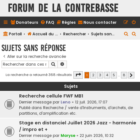
FORUM DE LA CONTREBASSE
Donateurs
FAQ
Règles
Nous contacter
R
R
Portail
Accueil du forum
Rechercher
Sujets sans réponse
e
e
Sujets sans réponse
c
c
Aller sur la recherche avancée
h
h
Rechercher
Recherche avancée
e
e
r
r
Page
1
sur
8
La recherche a retourné 368 résultats
1
2
3
4
5
…
8
Suiv
c
c
Sujets
h
h
Recherche cellule FWF MB1
e
e
Dernier message par
Leno
«
12 juil. 2026, 17:07
r
r
Publié dans
Recherche / vente d'instruments, d'archets, de
partitions, d'amplification etc.
Stage en distanciel Juillet 2026 Jazz - harmonie
/ impro et +
Dernier message par
Maryse
«
22 juin 2026, 10:32