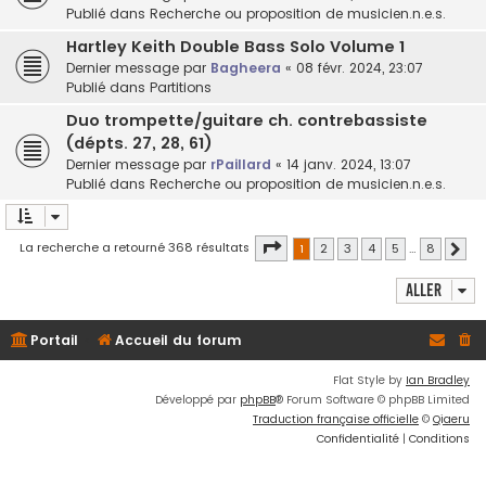
Publié dans
Recherche ou proposition de musicien.n.e.s.
Hartley Keith Double Bass Solo Volume 1
Dernier message par
Bagheera
«
08 févr. 2024, 23:07
Publié dans
Partitions
Duo trompette/guitare ch. contrebassiste
(dépts. 27, 28, 61)
Dernier message par
rPaillard
«
14 janv. 2024, 13:07
Publié dans
Recherche ou proposition de musicien.n.e.s.
Page
1
sur
8
La recherche a retourné 368 résultats
1
2
3
4
5
…
8
Suiv
Aller
Portail
Accueil du forum
Flat Style by
Ian Bradley
Développé par
phpBB
® Forum Software © phpBB Limited
Traduction française officielle
©
Qiaeru
Confidentialité
|
Conditions