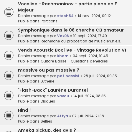
Vocalise - Rachmaninov - partie piano en F
Majeur
Dernier message par
steph54
«
14 nov. 2024, 00:12
Publié dans
Partitions
Symphonique dans le 06 cherche CB amateur
Dernier message par
Vox06
«
10 sept. 2024, 17:49
Publié dans
Recherche ou proposition de musicien.n.e.s.
Vends Acoustic Box live - Vintage Revolution V1
Dernier message par
kham
«
04 sept. 2024, 10:45
Publié dans
Guitare Basse - Questions générales
massive ou pas massive ?
Dernier message par
pat bassist
«
28 juil. 2024, 09:35
Publié dans
Lutherie
“Flash-Back” Laurène Durantel
Dernier message par
vavou
«
14 juil. 2024, 08:35
Publié dans
Disques
Hind !
Dernier message par
Attya
«
07 juil. 2024, 21:38
Publié dans
Selfies
Ameka pickup, des avis ?