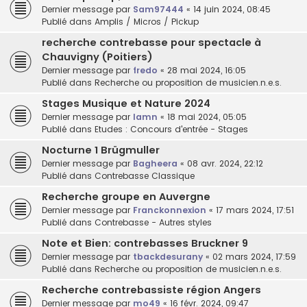
Dernier message par
Sam97444
«
14 juin 2024, 08:45
Publié dans
Amplis / Micros / Pickup
recherche contrebasse pour spectacle à
Chauvigny (Poitiers)
Dernier message par
fredo
«
28 mai 2024, 16:05
Publié dans
Recherche ou proposition de musicien.n.e.s.
Stages Musique et Nature 2024
Dernier message par
lamn
«
18 mai 2024, 05:05
Publié dans
Etudes : Concours d'entrée - Stages
Nocturne 1 Brügmuller
Dernier message par
Bagheera
«
08 avr. 2024, 22:12
Publié dans
Contrebasse Classique
Recherche groupe en Auvergne
Dernier message par
Franckonnexion
«
17 mars 2024, 17:51
Publié dans
Contrebasse - Autres styles
Note et Bien: contrebasses Bruckner 9
Dernier message par
tbackdesurany
«
02 mars 2024, 17:59
Publié dans
Recherche ou proposition de musicien.n.e.s.
Recherche contrebassiste région Angers
Dernier message par
mo49
«
16 févr. 2024, 09:47