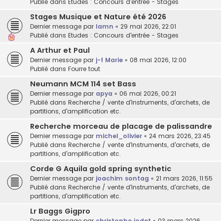
Publié dans
Etudes : Concours d'entrée - Stages
Stages Musique et Nature été 2026
Dernier message par
lamn
«
29 mai 2026, 22:01
Publié dans
Etudes : Concours d'entrée - Stages
A Arthur et Paul
Dernier message par
j-f Marie
«
08 mai 2026, 12:00
Publié dans
Fourre tout
Neumann MCM 114 set Bass
Dernier message par
apya
«
06 mai 2026, 00:21
Publié dans
Recherche / vente d'instruments, d'archets, de
partitions, d'amplification etc.
Recherche morceau de placage de palissandre
Dernier message par
michel_olivier
«
24 mars 2026, 23:45
Publié dans
Recherche / vente d'instruments, d'archets, de
partitions, d'amplification etc.
Corde G Aquila gold spring synthetic
Dernier message par
joachim sontag
«
21 mars 2026, 11:55
Publié dans
Recherche / vente d'instruments, d'archets, de
partitions, d'amplification etc.
Lr Baggs Gigpro
Dernier message par
christophe jodet
«
03 mars 2026,