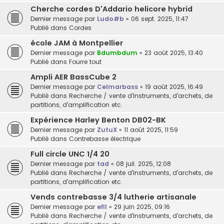
Cherche cordes D'Addario helicore hybrid
Dernier message par
Ludo#b
«
06 sept. 2025, 11:47
Publié dans
Cordes
école JAM à Montpellier
Dernier message par
Bdumbdum
«
23 août 2025, 13:40
Publié dans
Fourre tout
Ampli AER BassCube 2
Dernier message par
Celmarbass
«
19 août 2025, 16:49
Publié dans
Recherche / vente d'instruments, d'archets, de
partitions, d'amplification etc.
Expérience Harley Benton DB02-BK
Dernier message par
ZutuX
«
11 août 2025, 11:59
Publié dans
Contrebasse électrique
Full circle UNC 1/4 20
Dernier message par
tad
«
08 juil. 2025, 12:08
Publié dans
Recherche / vente d'instruments, d'archets, de
partitions, d'amplification etc.
Vends contrebasse 3/4 lutherie artisanale
Dernier message par
efll
«
29 juin 2025, 09:16
Publié dans
Recherche / vente d'instruments, d'archets, de