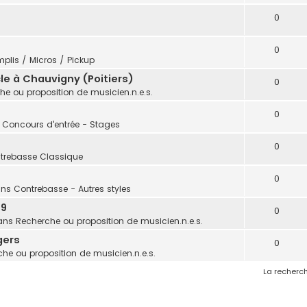
0
0
plis / Micros / Pickup
e à Chauvigny (Poitiers)
0
he ou proposition de musicien.n.e.s.
0
: Concours d'entrée - Stages
0
trebasse Classique
0
ans
Contrebasse - Autres styles
 9
0
ans
Recherche ou proposition de musicien.n.e.s.
gers
0
he ou proposition de musicien.n.e.s.
La recherch