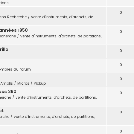
itions
0
ans
Recherche / vente d'instruments, d'archets, de
 années 1950
0
echerche / vente d'instruments, d'archets, de partitions,
illo
0
0
embres du forum
0
s
Amplis / Micros / Pickup
ass 360
0
erche / vente d'instruments, d'archets, de partitions,
ot
0
rche / vente d'instruments, d'archets, de partitions,
0