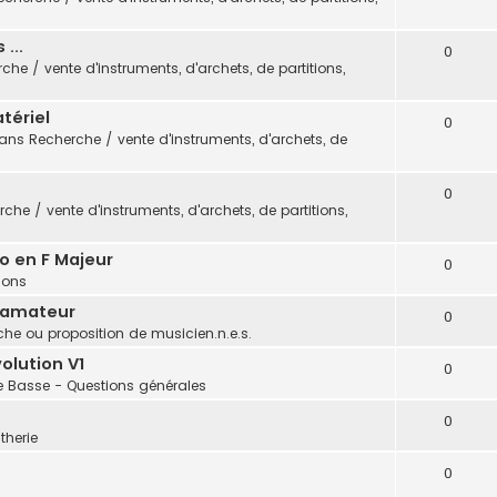
...
0
che / vente d'instruments, d'archets, de partitions,
tériel
0
dans
Recherche / vente d'instruments, d'archets, de
0
che / vente d'instruments, d'archets, de partitions,
o en F Majeur
0
tions
 amateur
0
he ou proposition de musicien.n.e.s.
olution V1
0
e Basse - Questions générales
0
therie
0