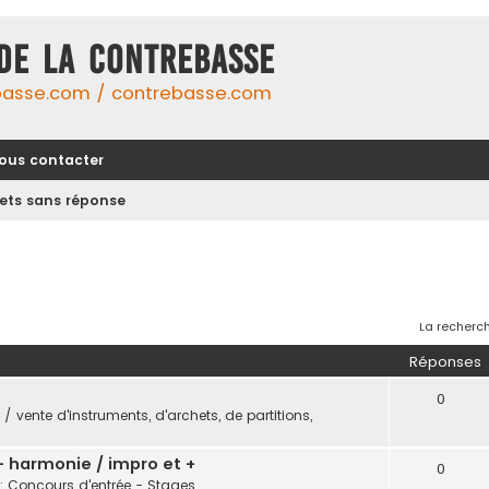
DE LA CONTREBASSE
basse.com / contrebasse.com
ous contacter
jets sans réponse
La recherch
Réponses
0
/ vente d'instruments, d'archets, de partitions,
 - harmonie / impro et +
0
: Concours d'entrée - Stages