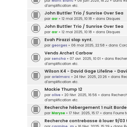
par
Mont Blanc
»
06 juin 2025, 16:22
» dans
Re
d'amplification etc.
John Buttler Trio / Sunrise Over Sea
par
asr
»
12 mai 2025, 10:18
» dans
Disques
John Buttler Trio / Sunrise Over Sea
par
asr
»
12 mai 2025, 10:18
» dans
Disques
Evah Pirazzi slap synt.
par
georges
»
06 mai 2025, 22:58
» dans
Cor
Vends Archet Carbow
par
sencha
»
07 avr. 2025, 10:01
» dans
Recher
d'amplification etc.
Wilson K4 - David Gage Lifeline - Da
par
arielmarc
»
24 févr. 2025, 23:26
» dans
Rec
d'amplification etc.
Mackie Thump 12
par
olive
»
20 févr. 2025, 16:56
» dans
Recherche
d'amplification etc.
Recherche hébergement 1 nuit Bord
par
Maryse
»
17 févr. 2025, 15:17
» dans
Fourre t
Recherche contrebasse à louer 9/03 
par
carmine_m
»
16 févr. 2025, 15:29
» dans
R