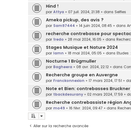
Hind !
par
Attya
»
07 juil. 2024, 21:38
» dans
Selfies
Ameka pickup, des avis ?
par
Sam97444
»
14 juin 2024, 08:45
» dans
Am
recherche contrebasse pour spectacl
par
fredo
»
28 mai 2024, 16:05
» dans
Recherc
Stages Musique et Nature 2024
par
lamn
»
18 mai 2024, 05:05
» dans
Etudes 
Nocturne 1 Brügmuller
par
Bagheera
»
08 avr. 2024, 22:12
» dans
Con
Recherche groupe en Auvergne
par
Franckonnexion
»
17 mars 2024, 17:51
» d
Note et Bien: contrebasses Bruckner
par
tbackdesurany
»
02 mars 2024, 17:59
» d
Recherche contrebassiste région An
par
mo49
»
16 févr. 2024, 09:47
» dans
Recherc
Aller sur la recherche avancée