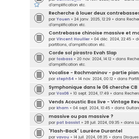
d'amplification etc.
Recherche à louer deux contrebasses 
par
Youen
»
24 janv. 2025, 12:29
» dans
Recher
d'amplification etc.
Contrebasse chinoise massive et ma
par
Vincent Houllier
»
04 déc. 2024, 22:45
» 
partitions, d'amplification etc.
Corde sol pirastro Evah Slap
par
foxbass
»
20 nov. 2024, 14:12
» dans
Recher
d'amplification etc.
Vocalise - Rachmaninov - partie pian
par
steph54
»
14 nov. 2024, 00:12
» dans
Parti
Symphonique dans le 06 cherche CB
par
Vox06
»
10 sept. 2024, 17:49
» dans
Recherc
Vends Acoustic Box live - Vintage Rev
par
kham
»
04 sept. 2024, 10:45
» dans
Guitar
massive ou pas massive ?
par
pat bassist
»
28 juil. 2024, 09:35
» dans
Lu
“Flash-Back” Laurène Durantel
par
vavou
»
14 juil. 2024, 08:35
» dans
Disques