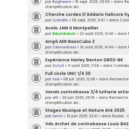
par
Bagheera
»
15 sept. 2025, 09:09
» dans
Re
d'amplification etc.
Cherche cordes D'Addario helicore h
par
Ludo#b
»
06 sept. 2025, 11:47
» dans
Cord
école JAM à Montpellier
par
Bdumbdum
»
23 août 2025, 13:40
» dans
Ampli AER BassCube 2
par
Celmarbass
»
19 août 2025, 16:49
» dans
d'amplification etc.
Expérience Harley Benton DB02-BK
par
ZutuX
»
11 août 2025, 11:59
» dans
Contreba
Full circle UNC 1/4 20
par
tad
»
08 juil. 2025, 12:08
» dans
Recherche /
d'amplification etc.
Vends contrebasse 3/4 lutherie arti
par
efll
»
29 juin 2025, 09:16
» dans
Recherche /
d'amplification etc.
Stages Musique et Nature été 2025
par
lamn
»
19 juin 2025, 23:31
» dans
Etudes : 
Vds Archet de contrebasse Louis BAZ