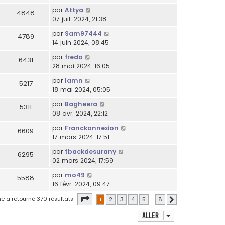
par
Attya
4848
07 juil. 2024, 21:38
par
Sam97444
4789
14 juin 2024, 08:45
par
fredo
6431
28 mai 2024, 16:05
par
lamn
5217
18 mai 2024, 05:05
par
Bagheera
5311
08 avr. 2024, 22:12
par
Franckonnexion
6609
17 mars 2024, 17:51
par
tbackdesurany
6295
02 mars 2024, 17:59
par
mo49
5588
16 févr. 2024, 09:47
Page
1
sur
8
e a retourné 370 résultats
1
2
3
4
5
…
8
Suivant
Aller