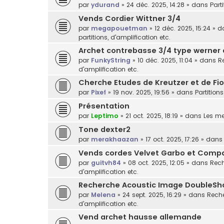
par
ydurand
»
24 déc. 2025, 14:28
» dans
Part
Vends Cordier Wittner 3/4
par
megapouetman
»
12 déc. 2025, 15:24
» d
partitions, d'amplification etc.
Archet contrebasse 3/4 type werner
par
FunkyString
»
10 déc. 2025, 11:04
» dans
R
d'amplification etc.
Cherche Etudes de Kreutzer et de Fior
par
Pixef
»
19 nov. 2025, 19:56
» dans
Partitions
Présentation
par
Leptimo
»
21 oct. 2025, 18:19
» dans
Les m
Tone dexter2
par
merakhaazan
»
17 oct. 2025, 17:26
» dan
Vends cordes Velvet Garbo et Comp
par
guitvh84
»
08 oct. 2025, 12:05
» dans
Rech
d'amplification etc.
Recherche Acoustic Image DoubleSh
par
Melena
»
24 sept. 2025, 16:29
» dans
Reche
d'amplification etc.
Vend archet hausse allemande