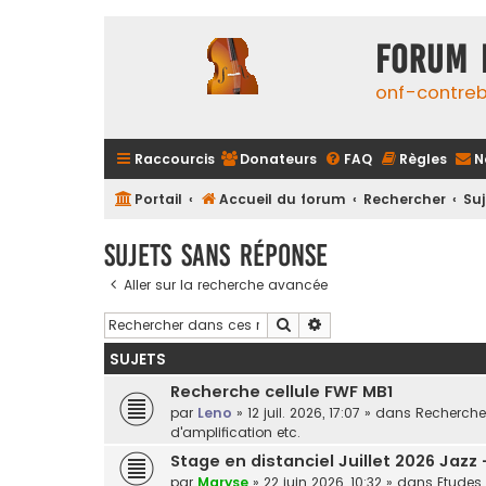
FORUM 
onf-contre
Raccourcis
Donateurs
FAQ
Règles
N
Portail
Accueil du forum
Rechercher
Su
Sujets sans réponse
Aller sur la recherche avancée
Rechercher
Recherche avancée
SUJETS
Recherche cellule FWF MB1
par
Leno
»
12 juil. 2026, 17:07
» dans
Recherche 
d'amplification etc.
Stage en distanciel Juillet 2026 Jazz
par
Maryse
»
22 juin 2026, 10:32
» dans
Etudes 