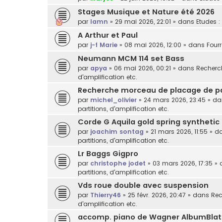
Stages Musique et Nature été 2026
par
lamn
»
29 mai 2026, 22:01
» dans
Etudes :
A Arthur et Paul
par
j-f Marie
»
08 mai 2026, 12:00
» dans
Fourr
Neumann MCM 114 set Bass
par
apya
»
06 mai 2026, 00:21
» dans
Recherch
d'amplification etc.
Recherche morceau de placage de p
par
michel_olivier
»
24 mars 2026, 23:45
» d
partitions, d'amplification etc.
Corde G Aquila gold spring synthetic
par
joachim sontag
»
21 mars 2026, 11:55
» d
partitions, d'amplification etc.
Lr Baggs Gigpro
par
christophe jodet
»
03 mars 2026, 17:35
» 
partitions, d'amplification etc.
Vds roue double avec suspension
par
Thierry46
»
25 févr. 2026, 20:47
» dans
Rec
d'amplification etc.
accomp. piano de Wagner AlbumBlat