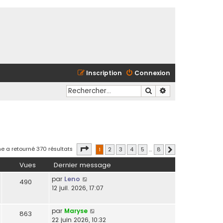
Inscription
Connexion
Rechercher
Recherche avancé
Page
1
sur
8
e a retourné 370 résultats
1
2
3
4
5
…
8
Suivant
Vues
Dernier message
par
Leno
490
12 juil. 2026, 17:07
par
Maryse
863
22 juin 2026, 10:32