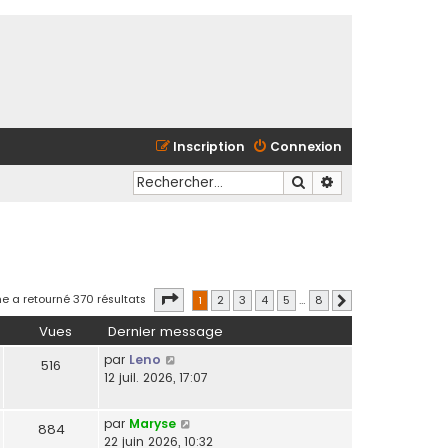
Inscription
Connexion
Rechercher
Recherche avancé
Page
1
sur
8
e a retourné 370 résultats
1
2
3
4
5
…
8
Suivant
Vues
Dernier message
par
Leno
516
12 juil. 2026, 17:07
par
Maryse
884
22 juin 2026, 10:32