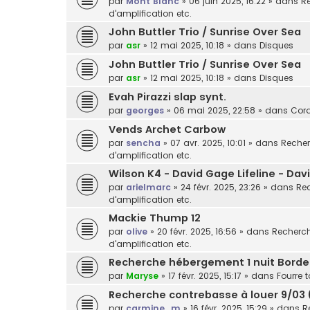
par
Mont Blanc
»
06 juin 2025, 16:22
» dans
Re
d'amplification etc.
John Buttler Trio / Sunrise Over Sea
par
asr
»
12 mai 2025, 10:18
» dans
Disques
John Buttler Trio / Sunrise Over Sea
par
asr
»
12 mai 2025, 10:18
» dans
Disques
Evah Pirazzi slap synt.
par
georges
»
06 mai 2025, 22:58
» dans
Cor
Vends Archet Carbow
par
sencha
»
07 avr. 2025, 10:01
» dans
Recher
d'amplification etc.
Wilson K4 - David Gage Lifeline - Da
par
arielmarc
»
24 févr. 2025, 23:26
» dans
Rec
d'amplification etc.
Mackie Thump 12
par
olive
»
20 févr. 2025, 16:56
» dans
Recherche
d'amplification etc.
Recherche hébergement 1 nuit Bord
par
Maryse
»
17 févr. 2025, 15:17
» dans
Fourre t
Recherche contrebasse à louer 9/03 
par
carmine_m
»
16 févr. 2025, 15:29
» dans
R