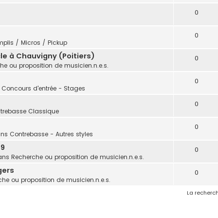
0
0
plis / Micros / Pickup
e à Chauvigny (Poitiers)
0
he ou proposition de musicien.n.e.s.
0
: Concours d'entrée - Stages
0
trebasse Classique
0
ans
Contrebasse - Autres styles
 9
0
ans
Recherche ou proposition de musicien.n.e.s.
gers
0
he ou proposition de musicien.n.e.s.
La recherch