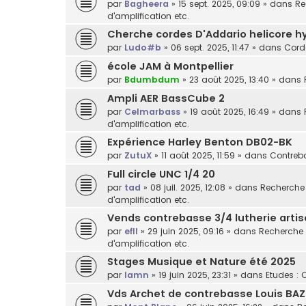
par
Bagheera
»
15 sept. 2025, 09:09
» dans
Re
d'amplification etc.
Cherche cordes D'Addario helicore h
par
Ludo#b
»
06 sept. 2025, 11:47
» dans
Cord
école JAM à Montpellier
par
Bdumbdum
»
23 août 2025, 13:40
» dans
Ampli AER BassCube 2
par
Celmarbass
»
19 août 2025, 16:49
» dans
d'amplification etc.
Expérience Harley Benton DB02-BK
par
ZutuX
»
11 août 2025, 11:59
» dans
Contreba
Full circle UNC 1/4 20
par
tad
»
08 juil. 2025, 12:08
» dans
Recherche /
d'amplification etc.
Vends contrebasse 3/4 lutherie arti
par
efll
»
29 juin 2025, 09:16
» dans
Recherche /
d'amplification etc.
Stages Musique et Nature été 2025
par
lamn
»
19 juin 2025, 23:31
» dans
Etudes : 
Vds Archet de contrebasse Louis BAZ