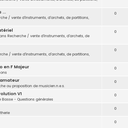
...
0
che / vente d'instruments, d'archets, de partitions,
tériel
0
dans
Recherche / vente d'instruments, d'archets, de
0
che / vente d'instruments, d'archets, de partitions,
o en F Majeur
0
tions
 amateur
0
he ou proposition de musicien.n.e.s.
olution V1
0
e Basse - Questions générales
0
therie
0