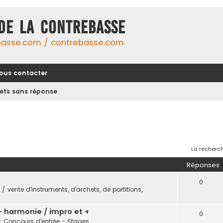
DE LA CONTREBASSE
basse.com / contrebasse.com
ous contacter
jets sans réponse
La recherch
Réponses
0
/ vente d'instruments, d'archets, de partitions,
 - harmonie / impro et +
0
: Concours d'entrée - Stages