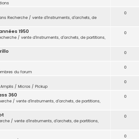
itions
0
ans
Recherche / vente d'instruments, d'archets, de
 années 1950
0
echerche / vente d'instruments, d'archets, de partitions,
illo
0
0
embres du forum
0
s
Amplis / Micros / Pickup
ass 360
0
erche / vente d'instruments, d'archets, de partitions,
ot
0
rche / vente d'instruments, d'archets, de partitions,
0