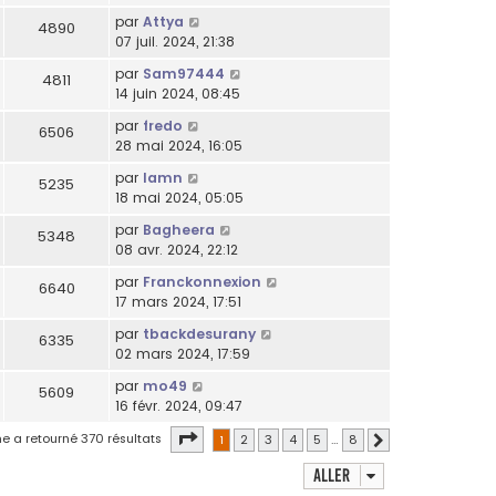
par
Attya
4890
07 juil. 2024, 21:38
par
Sam97444
4811
14 juin 2024, 08:45
par
fredo
6506
28 mai 2024, 16:05
par
lamn
5235
18 mai 2024, 05:05
par
Bagheera
5348
08 avr. 2024, 22:12
par
Franckonnexion
6640
17 mars 2024, 17:51
par
tbackdesurany
6335
02 mars 2024, 17:59
par
mo49
5609
16 févr. 2024, 09:47
Page
1
sur
8
e a retourné 370 résultats
1
2
3
4
5
…
8
Suivant
Aller