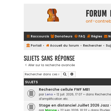
FORUM 
onf-contre
Raccourcis
Donateurs
FAQ
Règles
N
Portail
Accueil du forum
Rechercher
Su
Sujets sans réponse
Aller sur la recherche avancée
Rechercher
Recherche avancée
SUJETS
Recherche cellule FWF MB1
par
Leno
»
12 juil. 2026, 17:07
» dans
Recherche 
d'amplification etc.
Stage en distanciel Juillet 2026 Jazz
par
Maryse
»
22 juin 2026, 10:32
» dans
Etudes 