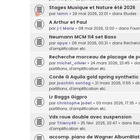
Stages Musique et Nature été 2026
par
lamn
»
29 mai 2026, 22:01
» dans
Etudes :
A Arthur et Paul
par
j-f Marie
»
08 mai 2026, 12:00
» dans
Fourr
Neumann MCM 114 set Bass
par
apya
»
06 mai 2026, 00:21
» dans
Recherch
d'amplification etc.
Recherche morceau de placage de p
par
michel_olivier
»
24 mars 2026, 23:45
» d
partitions, d'amplification etc.
Corde G Aquila gold spring synthetic
par
joachim sontag
»
21 mars 2026, 11:55
» d
partitions, d'amplification etc.
Lr Baggs Gigpro
par
christophe jodet
»
03 mars 2026, 17:35
» 
partitions, d'amplification etc.
Vds roue double avec suspension
par
Thierry46
»
25 févr. 2026, 20:47
» dans
Rec
d'amplification etc.
accomp. piano de Wagner AlbumBlat