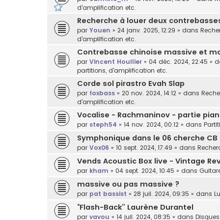
d'amplification etc.
Recherche à louer deux contrebasses 
par
Youen
»
24 janv. 2025, 12:29
» dans
Recher
d'amplification etc.
Contrebasse chinoise massive et ma
par
Vincent Houllier
»
04 déc. 2024, 22:45
» 
partitions, d'amplification etc.
Corde sol pirastro Evah Slap
par
foxbass
»
20 nov. 2024, 14:12
» dans
Recher
d'amplification etc.
Vocalise - Rachmaninov - partie pian
par
steph54
»
14 nov. 2024, 00:12
» dans
Parti
Symphonique dans le 06 cherche CB
par
Vox06
»
10 sept. 2024, 17:49
» dans
Recherc
Vends Acoustic Box live - Vintage Rev
par
kham
»
04 sept. 2024, 10:45
» dans
Guitar
massive ou pas massive ?
par
pat bassist
»
28 juil. 2024, 09:35
» dans
Lu
“Flash-Back” Laurène Durantel
par
vavou
»
14 juil. 2024, 08:35
» dans
Disques