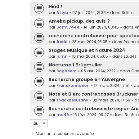
Hind !
par
Attya
»
07 juil. 2024, 21:38
» dans
Selfies
Ameka pickup, des avis ?
par
Sam97444
»
14 juin 2024, 08:45
» dans
Am
recherche contrebasse pour spectacl
par
fredo
»
28 mai 2024, 16:05
» dans
Recherc
Stages Musique et Nature 2024
par
lamn
»
18 mai 2024, 05:05
» dans
Etudes 
Nocturne 1 Brügmuller
par
Bagheera
»
08 avr. 2024, 22:12
» dans
Con
Recherche groupe en Auvergne
par
Franckonnexion
»
17 mars 2024, 17:51
» d
Note et Bien: contrebasses Bruckner
par
tbackdesurany
»
02 mars 2024, 17:59
» d
Recherche contrebassiste région An
par
mo49
»
16 févr. 2024, 09:47
» dans
Recherc
Aller sur la recherche avancée