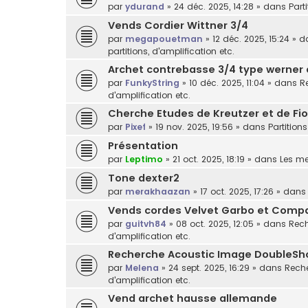
par
ydurand
»
24 déc. 2025, 14:28
» dans
Part
Vends Cordier Wittner 3/4
par
megapouetman
»
12 déc. 2025, 15:24
» d
partitions, d'amplification etc.
Archet contrebasse 3/4 type werner
par
FunkyString
»
10 déc. 2025, 11:04
» dans
R
d'amplification etc.
Cherche Etudes de Kreutzer et de Fior
par
Pixef
»
19 nov. 2025, 19:56
» dans
Partitions
Présentation
par
Leptimo
»
21 oct. 2025, 18:19
» dans
Les m
Tone dexter2
par
merakhaazan
»
17 oct. 2025, 17:26
» dan
Vends cordes Velvet Garbo et Comp
par
guitvh84
»
08 oct. 2025, 12:05
» dans
Rech
d'amplification etc.
Recherche Acoustic Image DoubleSh
par
Melena
»
24 sept. 2025, 16:29
» dans
Reche
d'amplification etc.
Vend archet hausse allemande