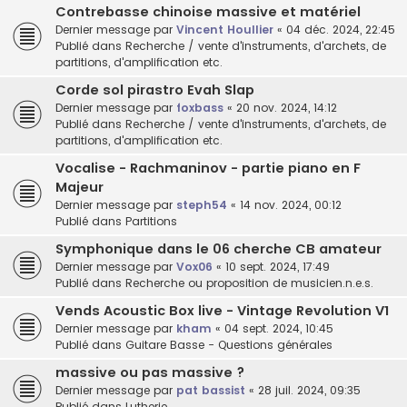
Contrebasse chinoise massive et matériel
Dernier message par
Vincent Houllier
«
04 déc. 2024, 22:45
Publié dans
Recherche / vente d'instruments, d'archets, de
partitions, d'amplification etc.
Corde sol pirastro Evah Slap
Dernier message par
foxbass
«
20 nov. 2024, 14:12
Publié dans
Recherche / vente d'instruments, d'archets, de
partitions, d'amplification etc.
Vocalise - Rachmaninov - partie piano en F
Majeur
Dernier message par
steph54
«
14 nov. 2024, 00:12
Publié dans
Partitions
Symphonique dans le 06 cherche CB amateur
Dernier message par
Vox06
«
10 sept. 2024, 17:49
Publié dans
Recherche ou proposition de musicien.n.e.s.
Vends Acoustic Box live - Vintage Revolution V1
Dernier message par
kham
«
04 sept. 2024, 10:45
Publié dans
Guitare Basse - Questions générales
massive ou pas massive ?
Dernier message par
pat bassist
«
28 juil. 2024, 09:35
Publié dans
Lutherie