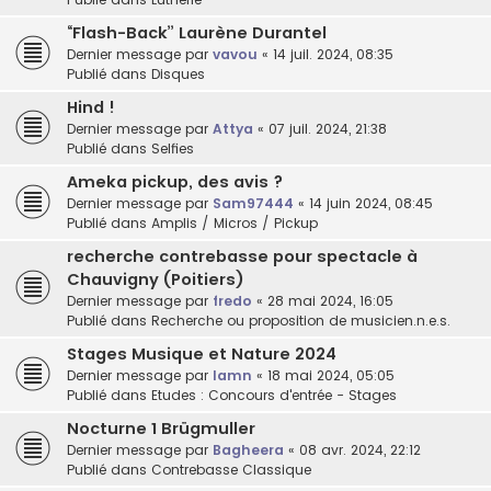
“Flash-Back” Laurène Durantel
Dernier message par
vavou
«
14 juil. 2024, 08:35
Publié dans
Disques
Hind !
Dernier message par
Attya
«
07 juil. 2024, 21:38
Publié dans
Selfies
Ameka pickup, des avis ?
Dernier message par
Sam97444
«
14 juin 2024, 08:45
Publié dans
Amplis / Micros / Pickup
recherche contrebasse pour spectacle à
Chauvigny (Poitiers)
Dernier message par
fredo
«
28 mai 2024, 16:05
Publié dans
Recherche ou proposition de musicien.n.e.s.
Stages Musique et Nature 2024
Dernier message par
lamn
«
18 mai 2024, 05:05
Publié dans
Etudes : Concours d'entrée - Stages
Nocturne 1 Brügmuller
Dernier message par
Bagheera
«
08 avr. 2024, 22:12
Publié dans
Contrebasse Classique