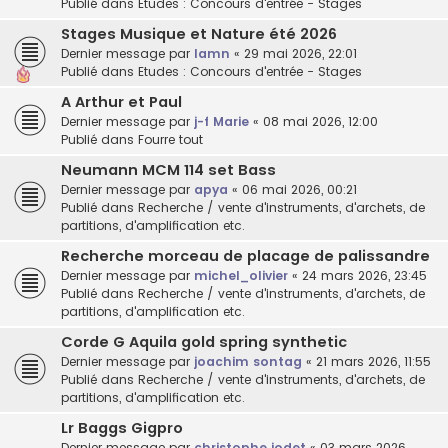
Publié dans
Etudes : Concours d'entrée - Stages
Stages Musique et Nature été 2026
Dernier message par
lamn
«
29 mai 2026, 22:01
Publié dans
Etudes : Concours d'entrée - Stages
A Arthur et Paul
Dernier message par
j-f Marie
«
08 mai 2026, 12:00
Publié dans
Fourre tout
Neumann MCM 114 set Bass
Dernier message par
apya
«
06 mai 2026, 00:21
Publié dans
Recherche / vente d'instruments, d'archets, de
partitions, d'amplification etc.
Recherche morceau de placage de palissandre
Dernier message par
michel_olivier
«
24 mars 2026, 23:45
Publié dans
Recherche / vente d'instruments, d'archets, de
partitions, d'amplification etc.
Corde G Aquila gold spring synthetic
Dernier message par
joachim sontag
«
21 mars 2026, 11:55
Publié dans
Recherche / vente d'instruments, d'archets, de
partitions, d'amplification etc.
Lr Baggs Gigpro
Dernier message par
christophe jodet
«
03 mars 2026,