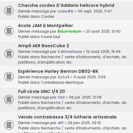
Cherche cordes D'Addario helicore hybrid
Dernier message par
Ludo#b
«
06 sept. 2025, 11:47
Publié dans
Cordes
école JAM à Montpellier
Dernier message par
Bdumbdum
«
23 août 2025, 13:40
Publié dans
Fourre tout
Ampli AER BassCube 2
Dernier message par
Celmarbass
«
19 août 2025, 16:49
Publié dans
Recherche / vente d'instruments, d'archets, de
partitions, d'amplification etc.
Expérience Harley Benton DB02-BK
Dernier message par
ZutuX
«
11 août 2025, 11:59
Publié dans
Contrebasse électrique
Full circle UNC 1/4 20
Dernier message par
tad
«
08 juil. 2025, 12:08
Publié dans
Recherche / vente d'instruments, d'archets, de
partitions, d'amplification etc.
Vends contrebasse 3/4 lutherie artisanale
Dernier message par
efll
«
29 juin 2025, 09:16
Publié dans
Recherche / vente d'instruments, d'archets, de