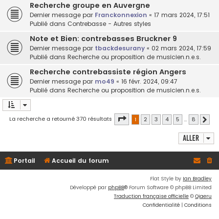
Recherche groupe en Auvergne
Dernier message par
Franckonnexion
«
17 mars 2024, 17:51
Publié dans
Contrebasse - Autres styles
Note et Bien: contrebasses Bruckner 9
Dernier message par
tbackdesurany
«
02 mars 2024, 17:59
Publié dans
Recherche ou proposition de musicien.n.e.s.
Recherche contrebassiste région Angers
Dernier message par
mo49
«
16 févr. 2024, 09:47
Publié dans
Recherche ou proposition de musicien.n.e.s.
Page
1
sur
8
La recherche a retourné 370 résultats
1
2
3
4
5
…
8
Suiv
Aller
Portail
Accueil du forum
Flat Style by
Ian Bradley
Développé par
phpBB
® Forum Software © phpBB Limited
Traduction française officielle
©
Qiaeru
Confidentialité
|
Conditions