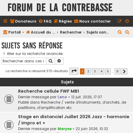
FORUM DE LA CONTREBASSE
Donateurs
FAQ
Règles
Nous contacter
R
R
Portail
Accueil du forum
Rechercher
Sujets sans réponse
e
e
Sujets sans réponse
c
c
Aller sur la recherche avancée
h
h
Rechercher
Recherche avancée
e
e
r
r
Page
1
sur
8
La recherche a retourné 370 résultats
1
2
3
4
5
…
8
Suiv
c
c
Sujets
h
h
Recherche cellule FWF MB1
e
e
Dernier message par
Leno
«
12 juil. 2026, 17:07
r
r
Publié dans
Recherche / vente d'instruments, d'archets, de
partitions, d'amplification etc.
Stage en distanciel Juillet 2026 Jazz - harmonie
/ impro et +
Dernier message par
Maryse
«
22 juin 2026, 10:32