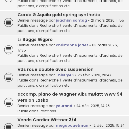
Publié dans
Recherche / vente d'instruments, d'archets, de
partitions, d'amplification etc.
Corde G Aquila gold spring synthetic
Dernier message par
joachim sontag
«
21 mars 2026, 11:55
Publié dans
Recherche / vente d'instruments, d'archets, de
partitions, d'amplification etc.
Lr Baggs Gigpro
Dernier message par
christophe jodet
«
03 mars 2026,
17:35
Publié dans
Recherche / vente d'instruments, d'archets, de
partitions, d'amplification etc.
Vds roue double avec suspension
Dernier message par
Thierry46
«
25 févr. 2026, 20:47
Publié dans
Recherche / vente d'instruments, d'archets, de
partitions, d'amplification etc.
accomp. piano de Wagner AlbumBlatt WWV 94
version Laska
Dernier message par
ydurand
«
24 déc. 2025, 14:28
Publié dans
Partitions
Vends Cordier Wittner 3/4
Dernier message par
megapouetman
«
12 déc. 2025, 15:24