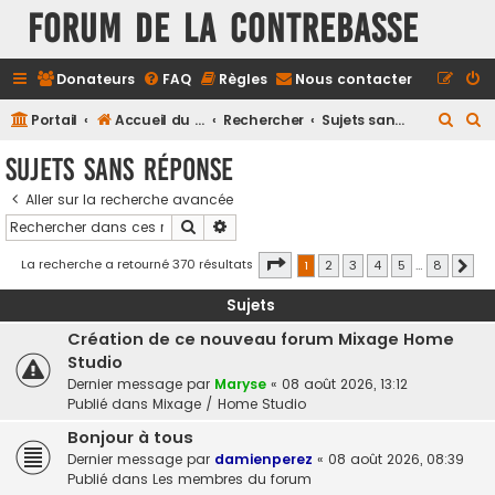
FORUM DE LA CONTREBASSE
Donateurs
FAQ
Règles
Nous contacter
R
R
Portail
Accueil du forum
Rechercher
Sujets sans réponse
e
e
Sujets sans réponse
c
c
Aller sur la recherche avancée
h
h
Rechercher
Recherche avancée
e
e
r
r
Page
1
sur
8
La recherche a retourné 370 résultats
1
2
3
4
5
…
8
Suiv
c
c
Sujets
h
h
Création de ce nouveau forum Mixage Home
e
e
Studio
r
r
Dernier message par
Maryse
«
08 août 2026, 13:12
Publié dans
Mixage / Home Studio
Bonjour à tous
Dernier message par
damienperez
«
08 août 2026, 08:39
Publié dans
Les membres du forum