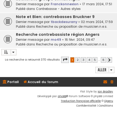
Dernier message par
Franckonnexion
«
17 mars 2024, 17:51
Publié dans
Contrebasse - Autres styles
Note et Bien: contrebasses Bruckner 9
Dernier message par
tbackdesurany
«
02 mars 2024, 17:59
Publié dans
Recherche ou proposition de musicien.n.e.s.
Recherche contrebassiste région Angers
Dernier message par
mo49
«
16 févr. 2024, 09:47
Publié dans
Recherche ou proposition de musicien.n.e.s.
Page
1
sur
8
La recherche a retourné 370 résultats
1
2
3
4
5
…
8
Suiv
Aller
Portail
Accueil du forum
Flat Style by
Ian Bradley
Développé par
phpBB
® Forum Software © phpBB Limited
Traduction française officielle
©
Qiaeru
Confidentialité
|
Conditions