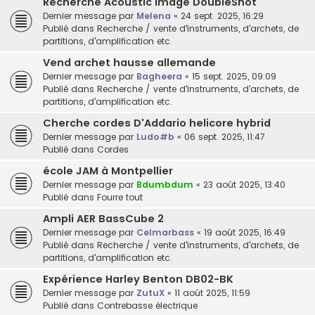
Recherche Acoustic Image DoubleShot
Dernier message par
Melena
«
24 sept. 2025, 16:29
Publié dans
Recherche / vente d'instruments, d'archets, de
partitions, d'amplification etc.
Vend archet hausse allemande
Dernier message par
Bagheera
«
15 sept. 2025, 09:09
Publié dans
Recherche / vente d'instruments, d'archets, de
partitions, d'amplification etc.
Cherche cordes D'Addario helicore hybrid
Dernier message par
Ludo#b
«
06 sept. 2025, 11:47
Publié dans
Cordes
école JAM à Montpellier
Dernier message par
Bdumbdum
«
23 août 2025, 13:40
Publié dans
Fourre tout
Ampli AER BassCube 2
Dernier message par
Celmarbass
«
19 août 2025, 16:49
Publié dans
Recherche / vente d'instruments, d'archets, de
partitions, d'amplification etc.
Expérience Harley Benton DB02-BK
Dernier message par
ZutuX
«
11 août 2025, 11:59
Publié dans
Contrebasse électrique