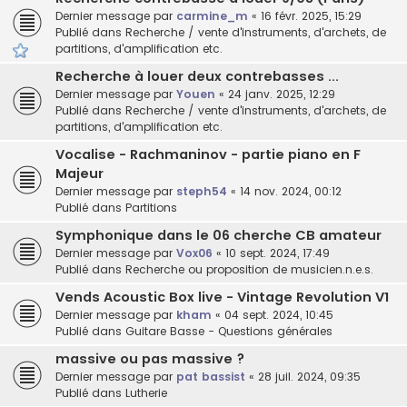
Dernier message par
carmine_m
«
16 févr. 2025, 15:29
Publié dans
Recherche / vente d'instruments, d'archets, de
partitions, d'amplification etc.
Recherche à louer deux contrebasses ...
Dernier message par
Youen
«
24 janv. 2025, 12:29
Publié dans
Recherche / vente d'instruments, d'archets, de
partitions, d'amplification etc.
Vocalise - Rachmaninov - partie piano en F
Majeur
Dernier message par
steph54
«
14 nov. 2024, 00:12
Publié dans
Partitions
Symphonique dans le 06 cherche CB amateur
Dernier message par
Vox06
«
10 sept. 2024, 17:49
Publié dans
Recherche ou proposition de musicien.n.e.s.
Vends Acoustic Box live - Vintage Revolution V1
Dernier message par
kham
«
04 sept. 2024, 10:45
Publié dans
Guitare Basse - Questions générales
massive ou pas massive ?
Dernier message par
pat bassist
«
28 juil. 2024, 09:35
Publié dans
Lutherie