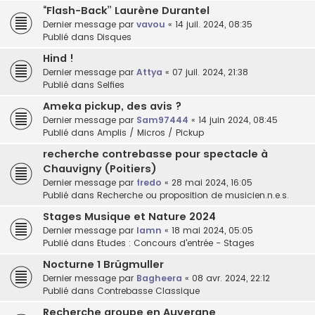
“Flash-Back” Laurène Durantel
Dernier message par
vavou
«
14 juil. 2024, 08:35
Publié dans
Disques
Hind !
Dernier message par
Attya
«
07 juil. 2024, 21:38
Publié dans
Selfies
Ameka pickup, des avis ?
Dernier message par
Sam97444
«
14 juin 2024, 08:45
Publié dans
Amplis / Micros / Pickup
recherche contrebasse pour spectacle à
Chauvigny (Poitiers)
Dernier message par
fredo
«
28 mai 2024, 16:05
Publié dans
Recherche ou proposition de musicien.n.e.s.
Stages Musique et Nature 2024
Dernier message par
lamn
«
18 mai 2024, 05:05
Publié dans
Etudes : Concours d'entrée - Stages
Nocturne 1 Brügmuller
Dernier message par
Bagheera
«
08 avr. 2024, 22:12
Publié dans
Contrebasse Classique
Recherche groupe en Auvergne