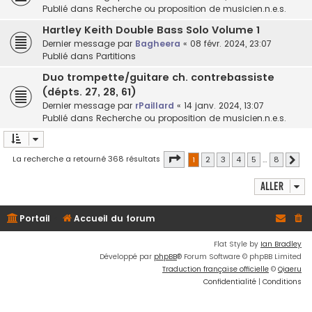
Publié dans
Recherche ou proposition de musicien.n.e.s.
Hartley Keith Double Bass Solo Volume 1
Dernier message par
Bagheera
«
08 févr. 2024, 23:07
Publié dans
Partitions
Duo trompette/guitare ch. contrebassiste
(dépts. 27, 28, 61)
Dernier message par
rPaillard
«
14 janv. 2024, 13:07
Publié dans
Recherche ou proposition de musicien.n.e.s.
Page
1
sur
8
La recherche a retourné 368 résultats
1
2
3
4
5
…
8
Suiv
Aller
Portail
Accueil du forum
Flat Style by
Ian Bradley
Développé par
phpBB
® Forum Software © phpBB Limited
Traduction française officielle
©
Qiaeru
Confidentialité
|
Conditions