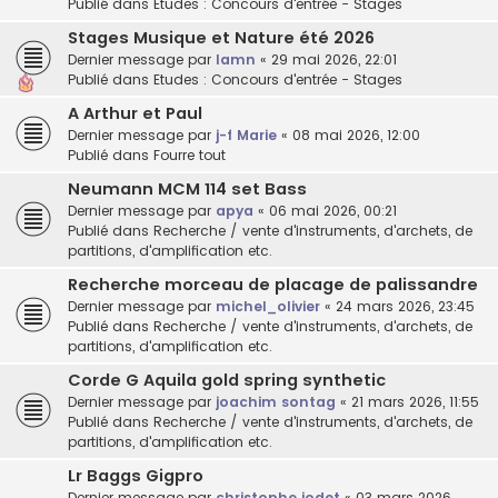
Publié dans
Etudes : Concours d'entrée - Stages
Stages Musique et Nature été 2026
Dernier message par
lamn
«
29 mai 2026, 22:01
Publié dans
Etudes : Concours d'entrée - Stages
A Arthur et Paul
Dernier message par
j-f Marie
«
08 mai 2026, 12:00
Publié dans
Fourre tout
Neumann MCM 114 set Bass
Dernier message par
apya
«
06 mai 2026, 00:21
Publié dans
Recherche / vente d'instruments, d'archets, de
partitions, d'amplification etc.
Recherche morceau de placage de palissandre
Dernier message par
michel_olivier
«
24 mars 2026, 23:45
Publié dans
Recherche / vente d'instruments, d'archets, de
partitions, d'amplification etc.
Corde G Aquila gold spring synthetic
Dernier message par
joachim sontag
«
21 mars 2026, 11:55
Publié dans
Recherche / vente d'instruments, d'archets, de
partitions, d'amplification etc.
Lr Baggs Gigpro
Dernier message par
christophe jodet
«
03 mars 2026,