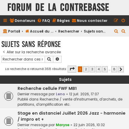
FORUM DE LA CONTREBASSE
Donateurs
FAQ
Règles
Nous contacter
R
R
Portail
Accueil du forum
Rechercher
Sujets sans réponse
e
e
Sujets sans réponse
c
c
Aller sur la recherche avancée
h
h
Rechercher
Recherche avancée
e
e
r
r
Page
1
sur
8
La recherche a retourné 368 résultats
1
2
3
4
5
…
8
Suiv
c
c
Sujets
h
h
Recherche cellule FWF MB1
e
e
Dernier message par
Leno
«
12 juil. 2026, 17:07
r
r
Publié dans
Recherche / vente d'instruments, d'archets, de
partitions, d'amplification etc.
Stage en distanciel Juillet 2026 Jazz - harmonie
/ impro et +
Dernier message par
Maryse
«
22 juin 2026, 10:32