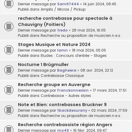
Dernier message par
Sam97444
«
14 juin 2024, 08:45
Publié dans
Amplis / Micros / Pickup
recherche contrebasse pour spectacle à
Chauvigny (Poitiers)
Dernier message par
fredo
«
28 mai 2024, 16:05
Publié dans
Recherche ou proposition de musicien.n.e.s.
Stages Musique et Nature 2024
Dernier message par
lamn
«
18 mai 2024, 05:05
Publié dans
Etudes : Concours d'entrée - Stages
Nocturne 1 Brügmuller
Dernier message par
Bagheera
«
08 avr. 2024, 22:12
Publié dans
Contrebasse Classique
Recherche groupe en Auvergne
Dernier message par
Franckonnexion
«
17 mars 2024, 17:51
Publié dans
Contrebasse - Autres styles
Note et Bien: contrebasses Bruckner 9
Dernier message par
tbackdesurany
«
02 mars 2024, 17:59
Publié dans
Recherche ou proposition de musicien.n.e.s.
Recherche contrebassiste région Angers
Dernier message par
mo49
«
16 févr. 2024, 09:47