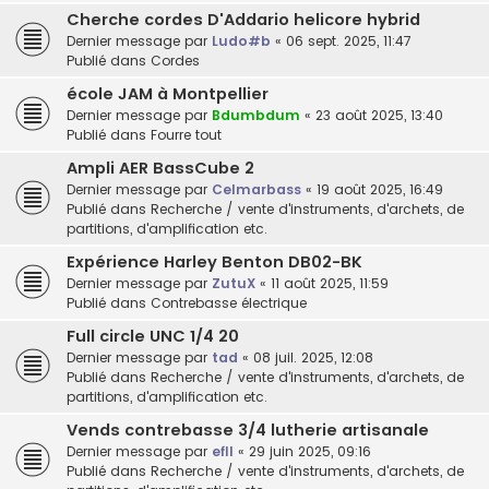
Cherche cordes D'Addario helicore hybrid
Dernier message par
Ludo#b
«
06 sept. 2025, 11:47
Publié dans
Cordes
école JAM à Montpellier
Dernier message par
Bdumbdum
«
23 août 2025, 13:40
Publié dans
Fourre tout
Ampli AER BassCube 2
Dernier message par
Celmarbass
«
19 août 2025, 16:49
Publié dans
Recherche / vente d'instruments, d'archets, de
partitions, d'amplification etc.
Expérience Harley Benton DB02-BK
Dernier message par
ZutuX
«
11 août 2025, 11:59
Publié dans
Contrebasse électrique
Full circle UNC 1/4 20
Dernier message par
tad
«
08 juil. 2025, 12:08
Publié dans
Recherche / vente d'instruments, d'archets, de
partitions, d'amplification etc.
Vends contrebasse 3/4 lutherie artisanale
Dernier message par
efll
«
29 juin 2025, 09:16
Publié dans
Recherche / vente d'instruments, d'archets, de