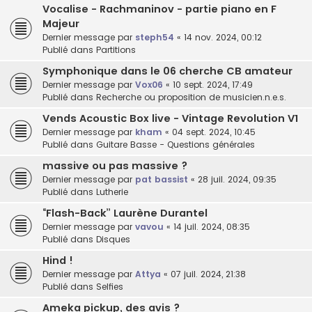
Vocalise - Rachmaninov - partie piano en F
Majeur
Dernier message par
steph54
«
14 nov. 2024, 00:12
Publié dans
Partitions
Symphonique dans le 06 cherche CB amateur
Dernier message par
Vox06
«
10 sept. 2024, 17:49
Publié dans
Recherche ou proposition de musicien.n.e.s.
Vends Acoustic Box live - Vintage Revolution V1
Dernier message par
kham
«
04 sept. 2024, 10:45
Publié dans
Guitare Basse - Questions générales
massive ou pas massive ?
Dernier message par
pat bassist
«
28 juil. 2024, 09:35
Publié dans
Lutherie
“Flash-Back” Laurène Durantel
Dernier message par
vavou
«
14 juil. 2024, 08:35
Publié dans
Disques
Hind !
Dernier message par
Attya
«
07 juil. 2024, 21:38
Publié dans
Selfies
Ameka pickup, des avis ?