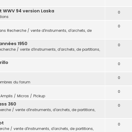
t WWV 94 version Laska
0
itions
0
ans
Recherche / vente d'instruments, d'archets, de
 années 1950
0
echerche / vente d'instruments, d'archets, de partitions,
illo
0
0
embres du forum
0
s
Amplis / Micros / Pickup
ass 360
0
erche / vente d'instruments, d'archets, de partitions,
ot
0
rche / vente d'instruments, d'archets, de partitions,