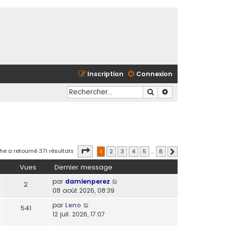
Inscription
Connexion
Rechercher
Recherche avancé
Page
1
sur
8
he a retourné 371 résultats
1
2
3
4
5
…
8
Suivant
Vues
Dernier message
par
damienperez
2
08 août 2026, 08:39
par
Leno
541
12 juil. 2026, 17:07