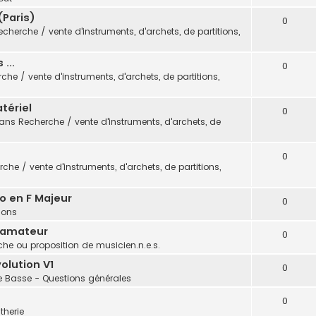
(Paris)
0
echerche / vente d'instruments, d'archets, de partitions,
...
0
che / vente d'instruments, d'archets, de partitions,
tériel
0
dans
Recherche / vente d'instruments, d'archets, de
0
che / vente d'instruments, d'archets, de partitions,
o en F Majeur
0
tions
 amateur
0
he ou proposition de musicien.n.e.s.
olution V1
0
e Basse - Questions générales
0
therie