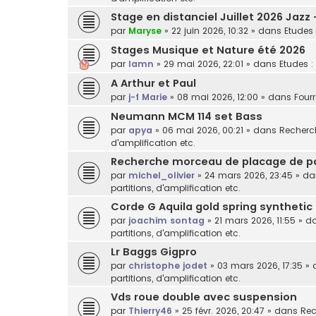
Stage en distanciel Juillet 2026 Jazz
par
Maryse
»
22 juin 2026, 10:32
» dans
Etudes 
Stages Musique et Nature été 2026
par
lamn
»
29 mai 2026, 22:01
» dans
Etudes :
A Arthur et Paul
par
j-f Marie
»
08 mai 2026, 12:00
» dans
Fourr
Neumann MCM 114 set Bass
par
apya
»
06 mai 2026, 00:21
» dans
Recherch
d'amplification etc.
Recherche morceau de placage de p
par
michel_olivier
»
24 mars 2026, 23:45
» d
partitions, d'amplification etc.
Corde G Aquila gold spring synthetic
par
joachim sontag
»
21 mars 2026, 11:55
» d
partitions, d'amplification etc.
Lr Baggs Gigpro
par
christophe jodet
»
03 mars 2026, 17:35
» 
partitions, d'amplification etc.
Vds roue double avec suspension
par
Thierry46
»
25 févr. 2026, 20:47
» dans
Rec