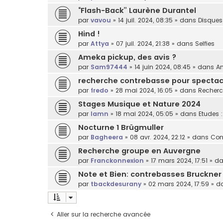
“Flash-Back” Laurène Durantel
par
vavou
»
14 juil. 2024, 08:35
» dans
Disques
Hind !
par
Attya
»
07 juil. 2024, 21:38
» dans
Selfies
Ameka pickup, des avis ?
par
Sam97444
»
14 juin 2024, 08:45
» dans
Am
recherche contrebasse pour spectacl
par
fredo
»
28 mai 2024, 16:05
» dans
Recherc
Stages Musique et Nature 2024
par
lamn
»
18 mai 2024, 05:05
» dans
Etudes 
Nocturne 1 Brügmuller
par
Bagheera
»
08 avr. 2024, 22:12
» dans
Con
Recherche groupe en Auvergne
par
Franckonnexion
»
17 mars 2024, 17:51
» d
Note et Bien: contrebasses Bruckner
par
tbackdesurany
»
02 mars 2024, 17:59
» d
Aller sur la recherche avancée