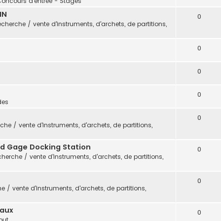
Concours d'entrée - Stages
IN
0
cherche / vente d'instruments, d'archets, de partitions,
0
0
0
des
0
che / vente d'instruments, d'archets, de partitions,
vid Gage Docking Station
0
herche / vente d'instruments, d'archets, de partitions,
0
 / vente d'instruments, d'archets, de partitions,
eaux
0
out