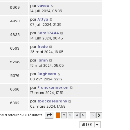
par
vavou
8809
14 juil. 2024, 08:35
par
Attya
4920
07 juil. 2024, 21:38
par
Sam97444
4833
14 juin 2024, 08:45
par
fredo
6563
28 mai 2024, 16:05
par
lamn
5268
18 mai 2024, 05:05
par
Bagheera
5376
08 avr. 2024, 22:12
par
Franckonnexion
6666
17 mars 2024, 17:51
par
tbackdesurany
6362
02 mars 2024, 17:59
Page
1
sur
8
he a retourné 371 résultats
1
2
3
4
5
…
8
Suivant
Aller