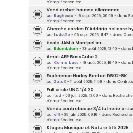
d'amplification etc.
Vend archet hausse allemande
par
Bagheera
»
15 sept. 2025, 09:09
» dans
Re
d'amplification etc.
Cherche cordes D'Addario helicore h
par
Ludo#b
»
06 sept. 2025, 11:47
» dans
Cord
école JAM à Montpellier
par
Bdumbdum
»
23 août 2025, 13:40
» dans
Ampli AER BassCube 2
par
Celmarbass
»
19 août 2025, 16:49
» dans
d'amplification etc.
Expérience Harley Benton DB02-BK
par
ZutuX
»
11 août 2025, 11:59
» dans
Contreba
Full circle UNC 1/4 20
par
tad
»
08 juil. 2025, 12:08
» dans
Recherche /
d'amplification etc.
Vends contrebasse 3/4 lutherie arti
par
efll
»
29 juin 2025, 09:16
» dans
Recherche /
d'amplification etc.
Stages Musique et Nature été 2025