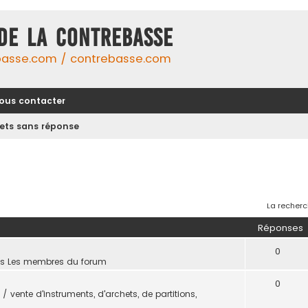
DE LA CONTREBASSE
basse.com / contrebasse.com
ous contacter
jets sans réponse
La recherc
Réponses
0
ns
Les membres du forum
0
/ vente d'instruments, d'archets, de partitions,