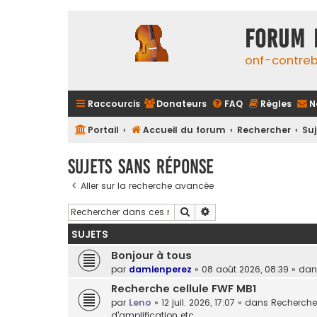
FORUM 
onf-contre
Raccourcis
Donateurs
FAQ
Règles
N
Portail
Accueil du forum
Rechercher
Su
Sujets sans réponse
Aller sur la recherche avancée
Rechercher
Recherche avancée
SUJETS
Bonjour à tous
par
damienperez
»
08 août 2026, 08:39
» da
Recherche cellule FWF MB1
par
Leno
»
12 juil. 2026, 17:07
» dans
Recherche 
d'amplification etc.