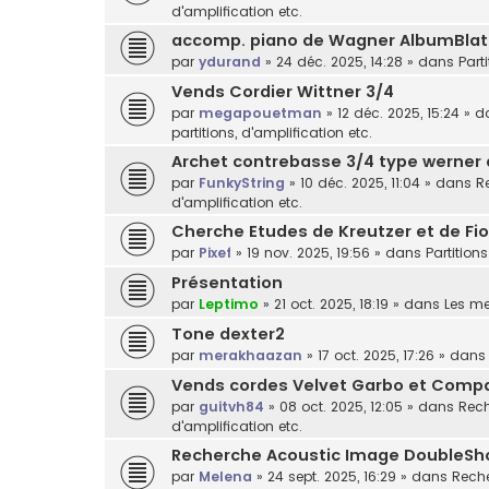
d'amplification etc.
accomp. piano de Wagner AlbumBlat
par
ydurand
»
24 déc. 2025, 14:28
» dans
Part
Vends Cordier Wittner 3/4
par
megapouetman
»
12 déc. 2025, 15:24
» d
partitions, d'amplification etc.
Archet contrebasse 3/4 type werner
par
FunkyString
»
10 déc. 2025, 11:04
» dans
R
d'amplification etc.
Cherche Etudes de Kreutzer et de Fior
par
Pixef
»
19 nov. 2025, 19:56
» dans
Partitions
Présentation
par
Leptimo
»
21 oct. 2025, 18:19
» dans
Les m
Tone dexter2
par
merakhaazan
»
17 oct. 2025, 17:26
» dan
Vends cordes Velvet Garbo et Comp
par
guitvh84
»
08 oct. 2025, 12:05
» dans
Rech
d'amplification etc.
Recherche Acoustic Image DoubleSh
par
Melena
»
24 sept. 2025, 16:29
» dans
Reche