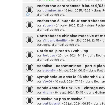
Recherche contrebasse à louer 9/03 
par
carmine_m
»
16 févr. 2025, 15:29
» dans
R
d'amplification etc.
Recherche à louer deux contrebasses 
par
Youen
»
24 janv. 2025, 12:29
» dans
Recher
d'amplification etc.
Contrebasse chinoise massive et ma
par
Vincent Houllier
»
04 déc. 2024, 22:45
» 
partitions, d'amplification etc.
Corde sol pirastro Evah Slap
par
foxbass
»
20 nov. 2024, 14:12
» dans
Recher
d'amplification etc.
Vocalise - Rachmaninov - partie pian
par
steph54
»
14 nov. 2024, 00:12
» dans
Parti
Symphonique dans le 06 cherche CB
par
Vox06
»
10 sept. 2024, 17:49
» dans
Recherc
Vends Acoustic Box live - Vintage Rev
par
kham
»
04 sept. 2024, 10:45
» dans
Guitar
massive ou pas massive ?
par
pat bassist
»
28 juil. 2024, 09:35
» dans
Lu