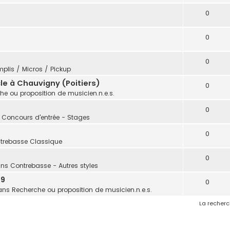
0
0
0
plis / Micros / Pickup
e à Chauvigny (Poitiers)
0
he ou proposition de musicien.n.e.s.
0
: Concours d'entrée - Stages
0
trebasse Classique
0
ans
Contrebasse - Autres styles
 9
0
ans
Recherche ou proposition de musicien.n.e.s.
La recherc