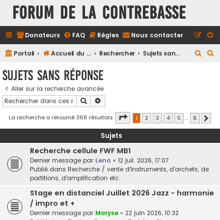
FORUM DE LA CONTREBASSE
Donateurs
FAQ
Règles
Nous contacter
R
R
Portail
Accueil du forum
Rechercher
Sujets sans réponse
e
e
Sujets sans réponse
c
c
Aller sur la recherche avancée
h
h
Rechercher
Recherche avancée
e
e
r
r
Page
1
sur
8
La recherche a retourné 368 résultats
1
2
3
4
5
…
8
Suiv
c
c
Sujets
h
h
Recherche cellule FWF MB1
e
e
Dernier message par
Leno
«
12 juil. 2026, 17:07
r
r
Publié dans
Recherche / vente d'instruments, d'archets, de
partitions, d'amplification etc.
Stage en distanciel Juillet 2026 Jazz - harmonie
/ impro et +
Dernier message par
Maryse
«
22 juin 2026, 10:32