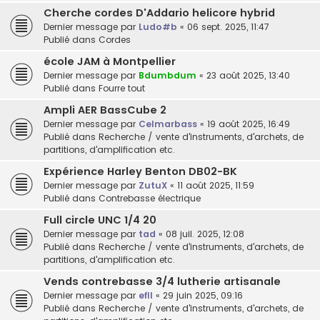
Cherche cordes D'Addario helicore hybrid
Dernier message par
Ludo#b
«
06 sept. 2025, 11:47
Publié dans
Cordes
école JAM à Montpellier
Dernier message par
Bdumbdum
«
23 août 2025, 13:40
Publié dans
Fourre tout
Ampli AER BassCube 2
Dernier message par
Celmarbass
«
19 août 2025, 16:49
Publié dans
Recherche / vente d'instruments, d'archets, de
partitions, d'amplification etc.
Expérience Harley Benton DB02-BK
Dernier message par
ZutuX
«
11 août 2025, 11:59
Publié dans
Contrebasse électrique
Full circle UNC 1/4 20
Dernier message par
tad
«
08 juil. 2025, 12:08
Publié dans
Recherche / vente d'instruments, d'archets, de
partitions, d'amplification etc.
Vends contrebasse 3/4 lutherie artisanale
Dernier message par
efll
«
29 juin 2025, 09:16
Publié dans
Recherche / vente d'instruments, d'archets, de