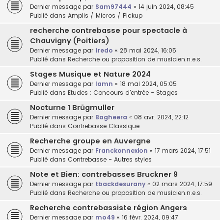
Dernier message par
Sam97444
«
14 juin 2024, 08:45
Publié dans
Amplis / Micros / Pickup
recherche contrebasse pour spectacle à
Chauvigny (Poitiers)
Dernier message par
fredo
«
28 mai 2024, 16:05
Publié dans
Recherche ou proposition de musicien.n.e.s.
Stages Musique et Nature 2024
Dernier message par
lamn
«
18 mai 2024, 05:05
Publié dans
Etudes : Concours d'entrée - Stages
Nocturne 1 Brügmuller
Dernier message par
Bagheera
«
08 avr. 2024, 22:12
Publié dans
Contrebasse Classique
Recherche groupe en Auvergne
Dernier message par
Franckonnexion
«
17 mars 2024, 17:51
Publié dans
Contrebasse - Autres styles
Note et Bien: contrebasses Bruckner 9
Dernier message par
tbackdesurany
«
02 mars 2024, 17:59
Publié dans
Recherche ou proposition de musicien.n.e.s.
Recherche contrebassiste région Angers
Dernier message par
mo49
«
16 févr. 2024, 09:47