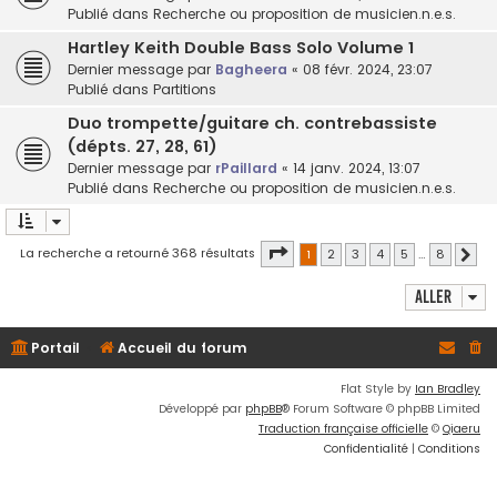
Publié dans
Recherche ou proposition de musicien.n.e.s.
Hartley Keith Double Bass Solo Volume 1
Dernier message par
Bagheera
«
08 févr. 2024, 23:07
Publié dans
Partitions
Duo trompette/guitare ch. contrebassiste
(dépts. 27, 28, 61)
Dernier message par
rPaillard
«
14 janv. 2024, 13:07
Publié dans
Recherche ou proposition de musicien.n.e.s.
Page
1
sur
8
La recherche a retourné 368 résultats
1
2
3
4
5
…
8
Suiv
Aller
Portail
Accueil du forum
Flat Style by
Ian Bradley
Développé par
phpBB
® Forum Software © phpBB Limited
Traduction française officielle
©
Qiaeru
Confidentialité
|
Conditions