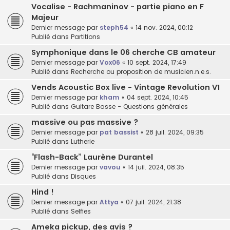
Vocalise - Rachmaninov - partie piano en F
Majeur
Dernier message par
steph54
«
14 nov. 2024, 00:12
Publié dans
Partitions
Symphonique dans le 06 cherche CB amateur
Dernier message par
Vox06
«
10 sept. 2024, 17:49
Publié dans
Recherche ou proposition de musicien.n.e.s.
Vends Acoustic Box live - Vintage Revolution V1
Dernier message par
kham
«
04 sept. 2024, 10:45
Publié dans
Guitare Basse - Questions générales
massive ou pas massive ?
Dernier message par
pat bassist
«
28 juil. 2024, 09:35
Publié dans
Lutherie
“Flash-Back” Laurène Durantel
Dernier message par
vavou
«
14 juil. 2024, 08:35
Publié dans
Disques
Hind !
Dernier message par
Attya
«
07 juil. 2024, 21:38
Publié dans
Selfies
Ameka pickup, des avis ?