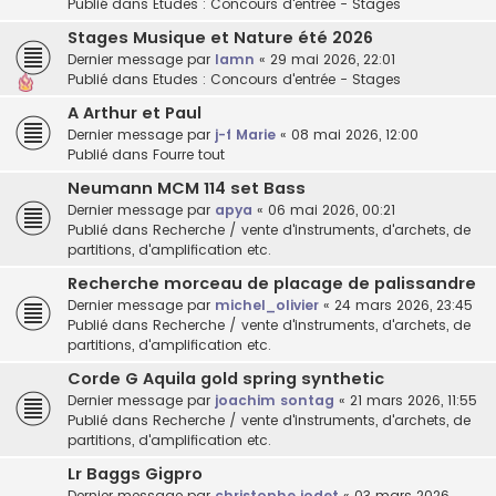
Publié dans
Etudes : Concours d'entrée - Stages
Stages Musique et Nature été 2026
Dernier message par
lamn
«
29 mai 2026, 22:01
Publié dans
Etudes : Concours d'entrée - Stages
A Arthur et Paul
Dernier message par
j-f Marie
«
08 mai 2026, 12:00
Publié dans
Fourre tout
Neumann MCM 114 set Bass
Dernier message par
apya
«
06 mai 2026, 00:21
Publié dans
Recherche / vente d'instruments, d'archets, de
partitions, d'amplification etc.
Recherche morceau de placage de palissandre
Dernier message par
michel_olivier
«
24 mars 2026, 23:45
Publié dans
Recherche / vente d'instruments, d'archets, de
partitions, d'amplification etc.
Corde G Aquila gold spring synthetic
Dernier message par
joachim sontag
«
21 mars 2026, 11:55
Publié dans
Recherche / vente d'instruments, d'archets, de
partitions, d'amplification etc.
Lr Baggs Gigpro
Dernier message par
christophe jodet
«
03 mars 2026,