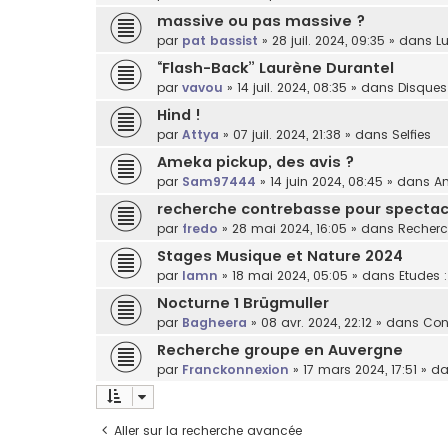
massive ou pas massive ?
par
pat bassist
»
28 juil. 2024, 09:35
» dans
Lu
“Flash-Back” Laurène Durantel
par
vavou
»
14 juil. 2024, 08:35
» dans
Disques
Hind !
par
Attya
»
07 juil. 2024, 21:38
» dans
Selfies
Ameka pickup, des avis ?
par
Sam97444
»
14 juin 2024, 08:45
» dans
Am
recherche contrebasse pour spectacl
par
fredo
»
28 mai 2024, 16:05
» dans
Recherc
Stages Musique et Nature 2024
par
lamn
»
18 mai 2024, 05:05
» dans
Etudes 
Nocturne 1 Brügmuller
par
Bagheera
»
08 avr. 2024, 22:12
» dans
Con
Recherche groupe en Auvergne
par
Franckonnexion
»
17 mars 2024, 17:51
» d
Aller sur la recherche avancée