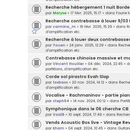
Recherche hébergement 1 nuit Bord
par
Maryse
»
17 févr. 2025, 15:17
» dans
Fourre t
Recherche contrebasse à louer 9/03 
par
carmine_m
»
16 févr. 2025, 15:29
» dans
R
d'amplification etc.
Recherche à louer deux contrebasses 
par
Youen
»
24 janv. 2025, 12:29
» dans
Recher
d'amplification etc.
Contrebasse chinoise massive et ma
par
Vincent Houllier
»
04 déc. 2024, 22:45
» 
partitions, d'amplification etc.
Corde sol pirastro Evah Slap
par
foxbass
»
20 nov. 2024, 14:12
» dans
Recher
d'amplification etc.
Vocalise - Rachmaninov - partie pian
par
steph54
»
14 nov. 2024, 00:12
» dans
Parti
Symphonique dans le 06 cherche CB
par
Vox06
»
10 sept. 2024, 17:49
» dans
Recherc
Vends Acoustic Box live - Vintage Rev
par
kham
»
04 sept. 2024, 10:45
» dans
Guitar