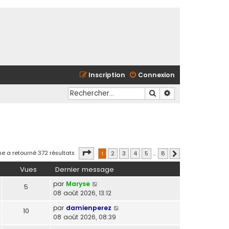
Inscription
Connexion
Rechercher
Recherche avancé
Page
1
sur
8
he a retourné 372 résultats
1
2
3
4
5
…
8
Suivant
Vues
Dernier message
par
Maryse
5
08 août 2026, 13:12
par
damienperez
10
08 août 2026, 08:39