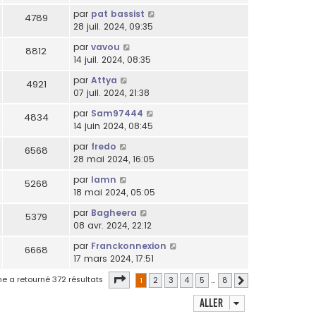
par
pat bassist
4789
28 juil. 2024, 09:35
par
vavou
8812
14 juil. 2024, 08:35
par
Attya
4921
07 juil. 2024, 21:38
par
Sam97444
4834
14 juin 2024, 08:45
par
fredo
6568
28 mai 2024, 16:05
par
lamn
5268
18 mai 2024, 05:05
par
Bagheera
5379
08 avr. 2024, 22:12
par
Franckonnexion
6668
17 mars 2024, 17:51
Page
1
sur
8
he a retourné 372 résultats
1
2
3
4
5
…
8
Suivant
Aller