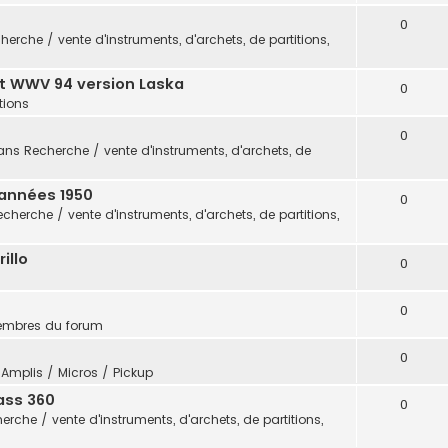
0
herche / vente d'instruments, d'archets, de partitions,
t WWV 94 version Laska
0
itions
0
ans
Recherche / vente d'instruments, d'archets, de
 années 1950
0
echerche / vente d'instruments, d'archets, de partitions,
illo
0
0
embres du forum
0
s
Amplis / Micros / Pickup
ass 360
0
erche / vente d'instruments, d'archets, de partitions,