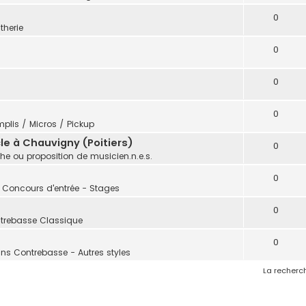
0
therie
0
0
0
plis / Micros / Pickup
e à Chauvigny (Poitiers)
0
he ou proposition de musicien.n.e.s.
0
: Concours d'entrée - Stages
0
trebasse Classique
0
ans
Contrebasse - Autres styles
La recherc