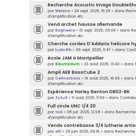
Recherche Acoustic Image DoubleSh
par
Melena
»
24 sept. 2025, 16:29
» dans
Reche
d'amplification etc.
Vend archet hausse allemande
par
Bagheera
»
15 sept. 2025, 09:09
» dans
Re
d'amplification etc.
Cherche cordes D'Addario helicore h
par
Ludo#b
»
06 sept. 2025, 11:47
» dans
Cord
école JAM à Montpellier
par
Bdumbdum
»
23 août 2025, 13:40
» dans
Ampli AER BassCube 2
par
Celmarbass
»
19 août 2025, 16:49
» dans
d'amplification etc.
Expérience Harley Benton DB02-BK
par
ZutuX
»
11 août 2025, 11:59
» dans
Contreba
Full circle UNC 1/4 20
par
tad
»
08 juil. 2025, 12:08
» dans
Recherche /
d'amplification etc.
Vends contrebasse 3/4 lutherie arti
par
efll
»
29 juin 2025, 09:16
» dans
Recherche /