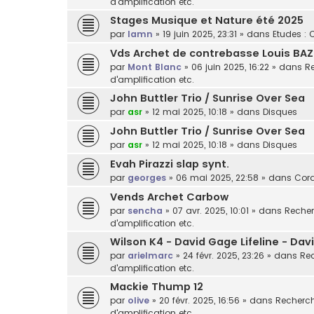
d'amplification etc.
Stages Musique et Nature été 2025
par
lamn
»
19 juin 2025, 23:31
» dans
Etudes : 
Vds Archet de contrebasse Louis BAZ
par
Mont Blanc
»
06 juin 2025, 16:22
» dans
Re
d'amplification etc.
John Buttler Trio / Sunrise Over Sea
par
asr
»
12 mai 2025, 10:18
» dans
Disques
John Buttler Trio / Sunrise Over Sea
par
asr
»
12 mai 2025, 10:18
» dans
Disques
Evah Pirazzi slap synt.
par
georges
»
06 mai 2025, 22:58
» dans
Cor
Vends Archet Carbow
par
sencha
»
07 avr. 2025, 10:01
» dans
Recher
d'amplification etc.
Wilson K4 - David Gage Lifeline - Da
par
arielmarc
»
24 févr. 2025, 23:26
» dans
Rec
d'amplification etc.
Mackie Thump 12
par
olive
»
20 févr. 2025, 16:56
» dans
Recherche
d'amplification etc.