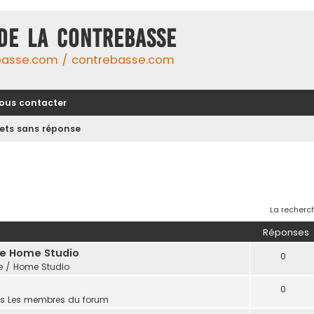
DE LA CONTREBASSE
basse.com / contrebasse.com
ous contacter
jets sans réponse
La recherc
Réponses
ge Home Studio
0
e / Home Studio
0
ns
Les membres du forum