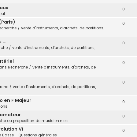
eaux
0
out
(Paris)
0
echerche / vente d'instruments, d'archets, de partitions,
...
0
che / vente d'instruments, d'archets, de partitions,
tériel
0
dans
Recherche / vente d'instruments, d'archets, de
0
che / vente d'instruments, d'archets, de partitions,
o en F Majeur
0
tions
 amateur
0
he ou proposition de musicien.n.e.s.
olution V1
0
e Basse - Questions générales