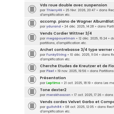
Vds roue double avec suspension
par
Thierry46
»
25 févr. 2026, 20:47
» dans
Rec
d'amplification etc.
accomp. piano de Wagner AlbumBlat
par
ydurand
»
24 déc. 2025, 14:28
» dans
Part
Vends Cordier Wittner 3/4
par
megapouetman
»
12 déc. 2025, 15:24
» d
partitions, d'amplification etc.
Archet contrebasse 3/4 type werner
par
FunkyString
»
10 déc. 2025, 11:04
» dans
R
d'amplification etc.
Cherche Etudes de Kreutzer et de Fior
par
Pixef
»
19 nov. 2025, 19:56
» dans
Partitions
Présentation
par
Leptimo
»
21 oct. 2025, 18:19
» dans
Les m
Tone dexter2
par
merakhaazan
»
17 oct. 2025, 17:26
» dan
Vends cordes Velvet Garbo et Comp
par
guitvh84
»
08 oct. 2025, 12:05
» dans
Rech
d'amplification etc.