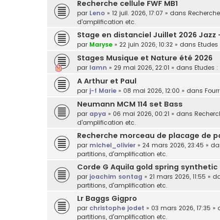
Recherche cellule FWF MB1
par
Leno
»
12 juil. 2026, 17:07
» dans
Recherche 
d'amplification etc.
Stage en distanciel Juillet 2026 Jazz
par
Maryse
»
22 juin 2026, 10:32
» dans
Etudes 
Stages Musique et Nature été 2026
par
lamn
»
29 mai 2026, 22:01
» dans
Etudes :
A Arthur et Paul
par
j-f Marie
»
08 mai 2026, 12:00
» dans
Fourr
Neumann MCM 114 set Bass
par
apya
»
06 mai 2026, 00:21
» dans
Recherch
d'amplification etc.
Recherche morceau de placage de p
par
michel_olivier
»
24 mars 2026, 23:45
» d
partitions, d'amplification etc.
Corde G Aquila gold spring synthetic
par
joachim sontag
»
21 mars 2026, 11:55
» d
partitions, d'amplification etc.
Lr Baggs Gigpro
par
christophe jodet
»
03 mars 2026, 17:35
» 
partitions, d'amplification etc.