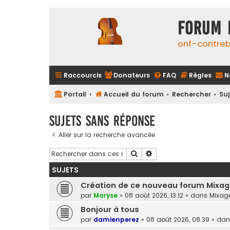
FORUM 
onf-contre
Raccourcis
Donateurs
FAQ
Règles
N
Portail
Accueil du forum
Rechercher
Su
Sujets sans réponse
Aller sur la recherche avancée
Rechercher
Recherche avancée
SUJETS
Création de ce nouveau forum Mixa
par
Maryse
»
08 août 2026, 13:12
» dans
Mixag
Bonjour à tous
par
damienperez
»
08 août 2026, 08:39
» da