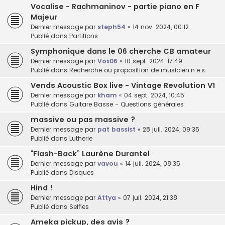
Vocalise - Rachmaninov - partie piano en F
Majeur
Dernier message par
steph54
«
14 nov. 2024, 00:12
Publié dans
Partitions
Symphonique dans le 06 cherche CB amateur
Dernier message par
Vox06
«
10 sept. 2024, 17:49
Publié dans
Recherche ou proposition de musicien.n.e.s.
Vends Acoustic Box live - Vintage Revolution V1
Dernier message par
kham
«
04 sept. 2024, 10:45
Publié dans
Guitare Basse - Questions générales
massive ou pas massive ?
Dernier message par
pat bassist
«
28 juil. 2024, 09:35
Publié dans
Lutherie
“Flash-Back” Laurène Durantel
Dernier message par
vavou
«
14 juil. 2024, 08:35
Publié dans
Disques
Hind !
Dernier message par
Attya
«
07 juil. 2024, 21:38
Publié dans
Selfies
Ameka pickup, des avis ?