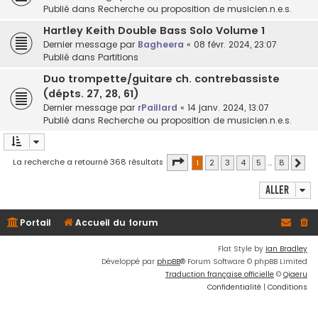
Publié dans
Recherche ou proposition de musicien.n.e.s.
Hartley Keith Double Bass Solo Volume 1
Dernier message par
Bagheera
«
08 févr. 2024, 23:07
Publié dans
Partitions
Duo trompette/guitare ch. contrebassiste
(dépts. 27, 28, 61)
Dernier message par
rPaillard
«
14 janv. 2024, 13:07
Publié dans
Recherche ou proposition de musicien.n.e.s.
Page
1
sur
8
La recherche a retourné 368 résultats
1
2
3
4
5
…
8
Suiv
Aller
Portail
Accueil du forum
Flat Style by
Ian Bradley
Développé par
phpBB
® Forum Software © phpBB Limited
Traduction française officielle
©
Qiaeru
Confidentialité
|
Conditions