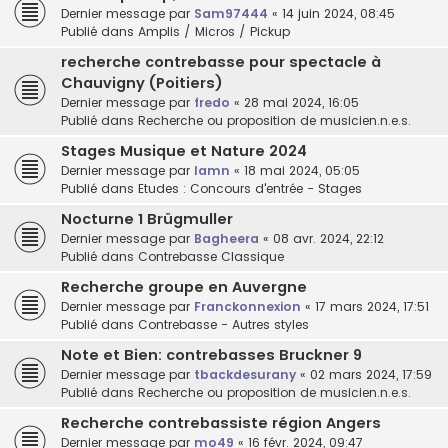
Dernier message par
Sam97444
«
14 juin 2024, 08:45
Publié dans
Amplis / Micros / Pickup
recherche contrebasse pour spectacle à
Chauvigny (Poitiers)
Dernier message par
fredo
«
28 mai 2024, 16:05
Publié dans
Recherche ou proposition de musicien.n.e.s.
Stages Musique et Nature 2024
Dernier message par
lamn
«
18 mai 2024, 05:05
Publié dans
Etudes : Concours d'entrée - Stages
Nocturne 1 Brügmuller
Dernier message par
Bagheera
«
08 avr. 2024, 22:12
Publié dans
Contrebasse Classique
Recherche groupe en Auvergne
Dernier message par
Franckonnexion
«
17 mars 2024, 17:51
Publié dans
Contrebasse - Autres styles
Note et Bien: contrebasses Bruckner 9
Dernier message par
tbackdesurany
«
02 mars 2024, 17:59
Publié dans
Recherche ou proposition de musicien.n.e.s.
Recherche contrebassiste région Angers
Dernier message par
mo49
«
16 févr. 2024, 09:47