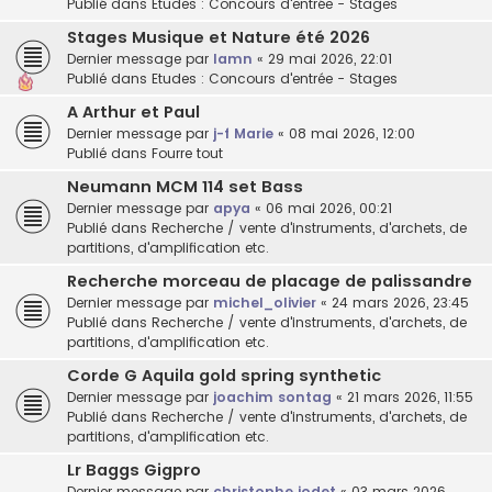
Publié dans
Etudes : Concours d'entrée - Stages
Stages Musique et Nature été 2026
Dernier message par
lamn
«
29 mai 2026, 22:01
Publié dans
Etudes : Concours d'entrée - Stages
A Arthur et Paul
Dernier message par
j-f Marie
«
08 mai 2026, 12:00
Publié dans
Fourre tout
Neumann MCM 114 set Bass
Dernier message par
apya
«
06 mai 2026, 00:21
Publié dans
Recherche / vente d'instruments, d'archets, de
partitions, d'amplification etc.
Recherche morceau de placage de palissandre
Dernier message par
michel_olivier
«
24 mars 2026, 23:45
Publié dans
Recherche / vente d'instruments, d'archets, de
partitions, d'amplification etc.
Corde G Aquila gold spring synthetic
Dernier message par
joachim sontag
«
21 mars 2026, 11:55
Publié dans
Recherche / vente d'instruments, d'archets, de
partitions, d'amplification etc.
Lr Baggs Gigpro
Dernier message par
christophe jodet
«
03 mars 2026,