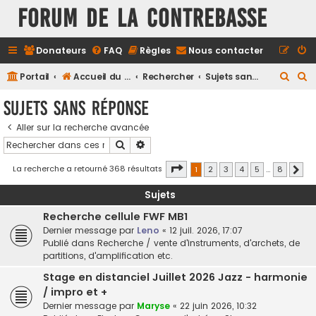
FORUM DE LA CONTREBASSE
Donateurs
FAQ
Règles
Nous contacter
R
R
Portail
Accueil du forum
Rechercher
Sujets sans réponse
e
e
Sujets sans réponse
c
c
Aller sur la recherche avancée
h
h
Rechercher
Recherche avancée
e
e
r
r
Page
1
sur
8
La recherche a retourné 368 résultats
1
2
3
4
5
…
8
Suiv
c
c
Sujets
h
h
Recherche cellule FWF MB1
e
e
Dernier message par
Leno
«
12 juil. 2026, 17:07
r
r
Publié dans
Recherche / vente d'instruments, d'archets, de
partitions, d'amplification etc.
Stage en distanciel Juillet 2026 Jazz - harmonie
/ impro et +
Dernier message par
Maryse
«
22 juin 2026, 10:32