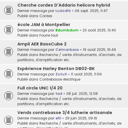
Cherche cordes D'Addario helicore hybrid
Dernier message par
Ludo#b
«
06 sept. 2025, 11:47
Publié dans
Cordes
école JAM à Montpellier
Dernier message par
Bdumbdum
«
23 août 2025, 13:40
Publié dans
Fourre tout
Ampli AER BassCube 2
Dernier message par
Celmarbass
«
19 août 2025, 16:49
Publié dans
Recherche / vente d'instruments, d'archets, de
partitions, d'amplification etc.
Expérience Harley Benton DB02-BK
Dernier message par
ZutuX
«
11 août 2025, 11:59
Publié dans
Contrebasse électrique
Full circle UNC 1/4 20
Dernier message par
tad
«
08 juil. 2025, 12:08
Publié dans
Recherche / vente d'instruments, d'archets, de
partitions, d'amplification etc.
Vends contrebasse 3/4 lutherie artisanale
Dernier message par
efll
«
29 juin 2025, 09:16
Publié dans
Recherche / vente d'instruments, d'archets, de