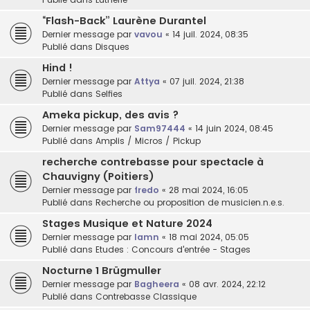
“Flash-Back” Laurène Durantel
Dernier message par
vavou
«
14 juil. 2024, 08:35
Publié dans
Disques
Hind !
Dernier message par
Attya
«
07 juil. 2024, 21:38
Publié dans
Selfies
Ameka pickup, des avis ?
Dernier message par
Sam97444
«
14 juin 2024, 08:45
Publié dans
Amplis / Micros / Pickup
recherche contrebasse pour spectacle à
Chauvigny (Poitiers)
Dernier message par
fredo
«
28 mai 2024, 16:05
Publié dans
Recherche ou proposition de musicien.n.e.s.
Stages Musique et Nature 2024
Dernier message par
lamn
«
18 mai 2024, 05:05
Publié dans
Etudes : Concours d'entrée - Stages
Nocturne 1 Brügmuller
Dernier message par
Bagheera
«
08 avr. 2024, 22:12
Publié dans
Contrebasse Classique