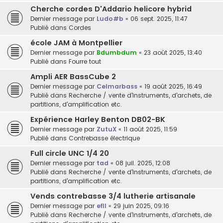
Cherche cordes D'Addario helicore hybrid
Dernier message par
Ludo#b
«
06 sept. 2025, 11:47
Publié dans
Cordes
école JAM à Montpellier
Dernier message par
Bdumbdum
«
23 août 2025, 13:40
Publié dans
Fourre tout
Ampli AER BassCube 2
Dernier message par
Celmarbass
«
19 août 2025, 16:49
Publié dans
Recherche / vente d'instruments, d'archets, de
partitions, d'amplification etc.
Expérience Harley Benton DB02-BK
Dernier message par
ZutuX
«
11 août 2025, 11:59
Publié dans
Contrebasse électrique
Full circle UNC 1/4 20
Dernier message par
tad
«
08 juil. 2025, 12:08
Publié dans
Recherche / vente d'instruments, d'archets, de
partitions, d'amplification etc.
Vends contrebasse 3/4 lutherie artisanale
Dernier message par
efll
«
29 juin 2025, 09:16
Publié dans
Recherche / vente d'instruments, d'archets, de