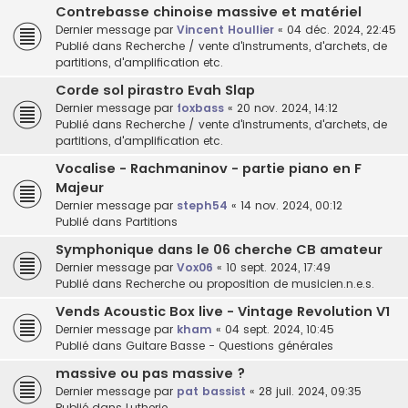
Contrebasse chinoise massive et matériel
Dernier message par
Vincent Houllier
«
04 déc. 2024, 22:45
Publié dans
Recherche / vente d'instruments, d'archets, de
partitions, d'amplification etc.
Corde sol pirastro Evah Slap
Dernier message par
foxbass
«
20 nov. 2024, 14:12
Publié dans
Recherche / vente d'instruments, d'archets, de
partitions, d'amplification etc.
Vocalise - Rachmaninov - partie piano en F
Majeur
Dernier message par
steph54
«
14 nov. 2024, 00:12
Publié dans
Partitions
Symphonique dans le 06 cherche CB amateur
Dernier message par
Vox06
«
10 sept. 2024, 17:49
Publié dans
Recherche ou proposition de musicien.n.e.s.
Vends Acoustic Box live - Vintage Revolution V1
Dernier message par
kham
«
04 sept. 2024, 10:45
Publié dans
Guitare Basse - Questions générales
massive ou pas massive ?
Dernier message par
pat bassist
«
28 juil. 2024, 09:35
Publié dans
Lutherie