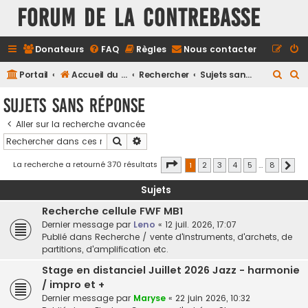
FORUM DE LA CONTREBASSE
Donateurs
FAQ
Règles
Nous contacter
R
R
Portail
Accueil du forum
Rechercher
Sujets sans réponse
e
e
Sujets sans réponse
c
c
Aller sur la recherche avancée
h
h
Rechercher
Recherche avancée
e
e
r
r
Page
1
sur
8
La recherche a retourné 370 résultats
1
2
3
4
5
…
8
Suiv
c
c
Sujets
h
h
Recherche cellule FWF MB1
e
e
Dernier message par
Leno
«
12 juil. 2026, 17:07
r
r
Publié dans
Recherche / vente d'instruments, d'archets, de
partitions, d'amplification etc.
Stage en distanciel Juillet 2026 Jazz - harmonie
/ impro et +
Dernier message par
Maryse
«
22 juin 2026, 10:32