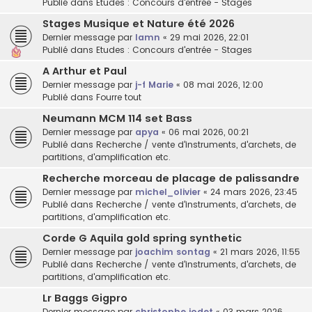
Publié dans
Etudes : Concours d'entrée - Stages
Stages Musique et Nature été 2026
Dernier message par
lamn
«
29 mai 2026, 22:01
Publié dans
Etudes : Concours d'entrée - Stages
A Arthur et Paul
Dernier message par
j-f Marie
«
08 mai 2026, 12:00
Publié dans
Fourre tout
Neumann MCM 114 set Bass
Dernier message par
apya
«
06 mai 2026, 00:21
Publié dans
Recherche / vente d'instruments, d'archets, de
partitions, d'amplification etc.
Recherche morceau de placage de palissandre
Dernier message par
michel_olivier
«
24 mars 2026, 23:45
Publié dans
Recherche / vente d'instruments, d'archets, de
partitions, d'amplification etc.
Corde G Aquila gold spring synthetic
Dernier message par
joachim sontag
«
21 mars 2026, 11:55
Publié dans
Recherche / vente d'instruments, d'archets, de
partitions, d'amplification etc.
Lr Baggs Gigpro
Dernier message par
christophe jodet
«
03 mars 2026,