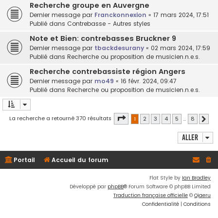
Recherche groupe en Auvergne
Dernier message par
Franckonnexion
«
17 mars 2024, 17:51
Publié dans
Contrebasse - Autres styles
Note et Bien: contrebasses Bruckner 9
Dernier message par
tbackdesurany
«
02 mars 2024, 17:59
Publié dans
Recherche ou proposition de musicien.n.e.s.
Recherche contrebassiste région Angers
Dernier message par
mo49
«
16 févr. 2024, 09:47
Publié dans
Recherche ou proposition de musicien.n.e.s.
Page
1
sur
8
La recherche a retourné 370 résultats
1
2
3
4
5
…
8
Suiv
Aller
Portail
Accueil du forum
Flat Style by
Ian Bradley
Développé par
phpBB
® Forum Software © phpBB Limited
Traduction française officielle
©
Qiaeru
Confidentialité
|
Conditions