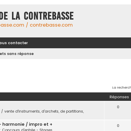
DE LA CONTREBASSE
basse.com / contrebasse.com
ous contacter
jets sans réponse
La recherch
Réponses
0
/ vente d'instruments, d'archets, de partitions,
 - harmonie / impro et +
0
: Concours d'entrée - Stages