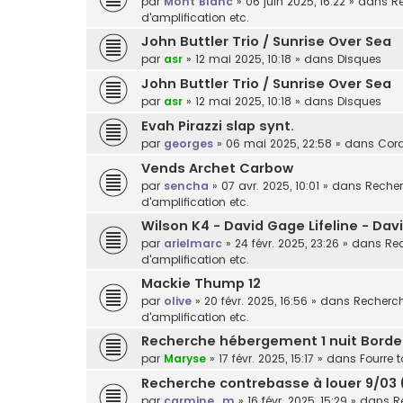
par
Mont Blanc
»
06 juin 2025, 16:22
» dans
Re
d'amplification etc.
John Buttler Trio / Sunrise Over Sea
par
asr
»
12 mai 2025, 10:18
» dans
Disques
John Buttler Trio / Sunrise Over Sea
par
asr
»
12 mai 2025, 10:18
» dans
Disques
Evah Pirazzi slap synt.
par
georges
»
06 mai 2025, 22:58
» dans
Cor
Vends Archet Carbow
par
sencha
»
07 avr. 2025, 10:01
» dans
Recher
d'amplification etc.
Wilson K4 - David Gage Lifeline - Da
par
arielmarc
»
24 févr. 2025, 23:26
» dans
Rec
d'amplification etc.
Mackie Thump 12
par
olive
»
20 févr. 2025, 16:56
» dans
Recherche
d'amplification etc.
Recherche hébergement 1 nuit Bord
par
Maryse
»
17 févr. 2025, 15:17
» dans
Fourre t
Recherche contrebasse à louer 9/03 
par
carmine_m
»
16 févr. 2025, 15:29
» dans
R