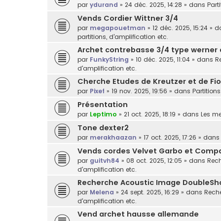
par
ydurand
»
24 déc. 2025, 14:28
» dans
Part
Vends Cordier Wittner 3/4
par
megapouetman
»
12 déc. 2025, 15:24
» d
partitions, d'amplification etc.
Archet contrebasse 3/4 type werner
par
FunkyString
»
10 déc. 2025, 11:04
» dans
R
d'amplification etc.
Cherche Etudes de Kreutzer et de Fior
par
Pixef
»
19 nov. 2025, 19:56
» dans
Partitions
Présentation
par
Leptimo
»
21 oct. 2025, 18:19
» dans
Les m
Tone dexter2
par
merakhaazan
»
17 oct. 2025, 17:26
» dan
Vends cordes Velvet Garbo et Comp
par
guitvh84
»
08 oct. 2025, 12:05
» dans
Rech
d'amplification etc.
Recherche Acoustic Image DoubleSh
par
Melena
»
24 sept. 2025, 16:29
» dans
Reche
d'amplification etc.
Vend archet hausse allemande