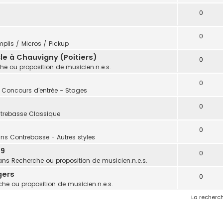
0
0
plis / Micros / Pickup
e à Chauvigny (Poitiers)
0
he ou proposition de musicien.n.e.s.
0
: Concours d'entrée - Stages
0
trebasse Classique
0
ans
Contrebasse - Autres styles
 9
0
ans
Recherche ou proposition de musicien.n.e.s.
gers
0
he ou proposition de musicien.n.e.s.
La recherch