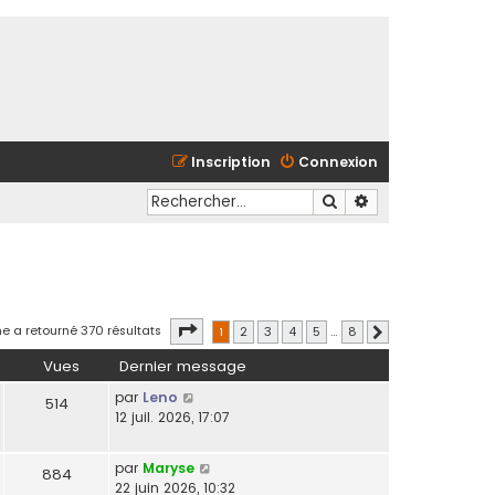
Inscription
Connexion
Rechercher
Recherche avancé
Page
1
sur
8
e a retourné 370 résultats
1
2
3
4
5
…
8
Suivant
Vues
Dernier message
par
Leno
514
12 juil. 2026, 17:07
par
Maryse
884
22 juin 2026, 10:32