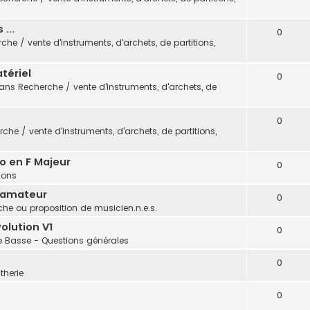
...
0
che / vente d'instruments, d'archets, de partitions,
tériel
0
dans
Recherche / vente d'instruments, d'archets, de
0
che / vente d'instruments, d'archets, de partitions,
o en F Majeur
0
tions
 amateur
0
he ou proposition de musicien.n.e.s.
olution V1
0
e Basse - Questions générales
0
therie
0