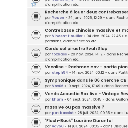
d'amplification etc.
Recherche à louer deux contrebasses 
par
Youen
»
24 janv. 2025, 12:29
» dans
Recher
d'amplification etc.
Contrebasse chinoise massive et ma
par
Vincent Houllier
»
04 déc. 2024, 22:45
» 
partitions, d'amplification etc.
Corde sol pirastro Evah Slap
par
foxbass
»
20 nov. 2024, 14:12
» dans
Recher
d'amplification etc.
Vocalise - Rachmaninov - partie pian
par
steph54
»
14 nov. 2024, 00:12
» dans
Parti
Symphonique dans le 06 cherche CB
par
Vox06
»
10 sept. 2024, 17:49
» dans
Recherc
Vends Acoustic Box live - Vintage Rev
par
kham
»
04 sept. 2024, 10:45
» dans
Guitar
massive ou pas massive ?
par
pat bassist
»
28 juil. 2024, 09:35
» dans
Lu
“Flash-Back” Laurène Durantel
par
vavou
»
14 juil. 2024, 08:35
» dans
Disques