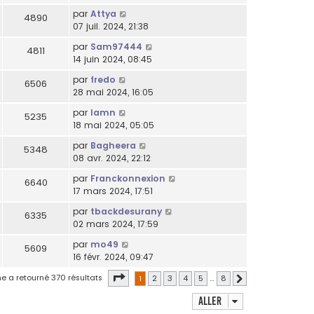
par
Attya
4890
07 juil. 2024, 21:38
par
Sam97444
4811
14 juin 2024, 08:45
par
fredo
6506
28 mai 2024, 16:05
par
lamn
5235
18 mai 2024, 05:05
par
Bagheera
5348
08 avr. 2024, 22:12
par
Franckonnexion
6640
17 mars 2024, 17:51
par
tbackdesurany
6335
02 mars 2024, 17:59
par
mo49
5609
16 févr. 2024, 09:47
Page
1
sur
8
e a retourné 370 résultats
1
2
3
4
5
…
8
Suivant
Aller