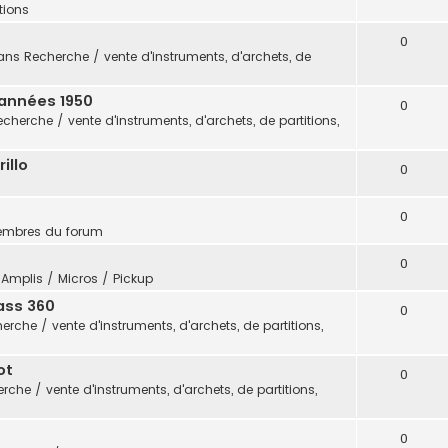
itions
0
ans
Recherche / vente d'instruments, d'archets, de
 années 1950
0
echerche / vente d'instruments, d'archets, de partitions,
illo
0
0
embres du forum
0
s
Amplis / Micros / Pickup
ass 360
0
erche / vente d'instruments, d'archets, de partitions,
ot
0
rche / vente d'instruments, d'archets, de partitions,
0