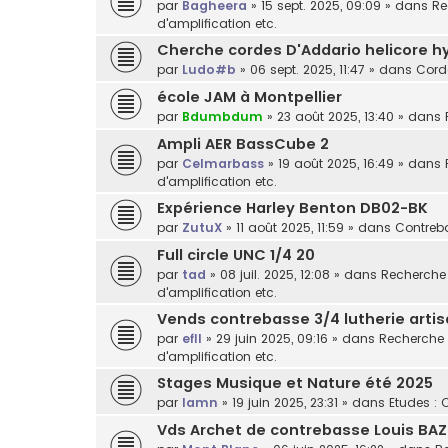
par
Bagheera
»
15 sept. 2025, 09:09
» dans
Re
d'amplification etc.
Cherche cordes D'Addario helicore h
par
Ludo#b
»
06 sept. 2025, 11:47
» dans
Cord
école JAM à Montpellier
par
Bdumbdum
»
23 août 2025, 13:40
» dans
Ampli AER BassCube 2
par
Celmarbass
»
19 août 2025, 16:49
» dans
d'amplification etc.
Expérience Harley Benton DB02-BK
par
ZutuX
»
11 août 2025, 11:59
» dans
Contreba
Full circle UNC 1/4 20
par
tad
»
08 juil. 2025, 12:08
» dans
Recherche /
d'amplification etc.
Vends contrebasse 3/4 lutherie arti
par
efll
»
29 juin 2025, 09:16
» dans
Recherche /
d'amplification etc.
Stages Musique et Nature été 2025
par
lamn
»
19 juin 2025, 23:31
» dans
Etudes : 
Vds Archet de contrebasse Louis BAZ