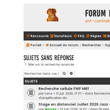
FORUM 
onf-contre
Raccourcis
Donateurs
FAQ
Règles
N
Portail
Accueil du forum
Rechercher
Su
Sujets sans réponse
Aller sur la recherche avancée
Rechercher
Recherche avancée
SUJETS
Recherche cellule FWF MB1
par
Leno
»
12 juil. 2026, 17:07
» dans
Recherche 
d'amplification etc.
Stage en distanciel Juillet 2026 Jazz
par
Maryse
»
22 juin 2026, 10:32
» dans
Etudes 