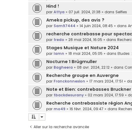
Hind !
par
Attya
»
07 juil. 2024, 21:38
» dans
Selfies
Ameka pickup, des avis ?
par
Sam97444
»
14 juin 2024, 08:45
» dans
Am
recherche contrebasse pour spectacl
par
fredo
»
28 mai 2024, 16:05
» dans
Recherc
Stages Musique et Nature 2024
par
lamn
»
18 mai 2024, 05:05
» dans
Etudes 
Nocturne 1 Brügmuller
par
Bagheera
»
08 avr. 2024, 22:12
» dans
Con
Recherche groupe en Auvergne
par
Franckonnexion
»
17 mars 2024, 17:51
» d
Note et Bien: contrebasses Bruckner
par
tbackdesurany
»
02 mars 2024, 17:59
» d
Recherche contrebassiste région An
par
mo49
»
16 févr. 2024, 09:47
» dans
Recherc
Aller sur la recherche avancée