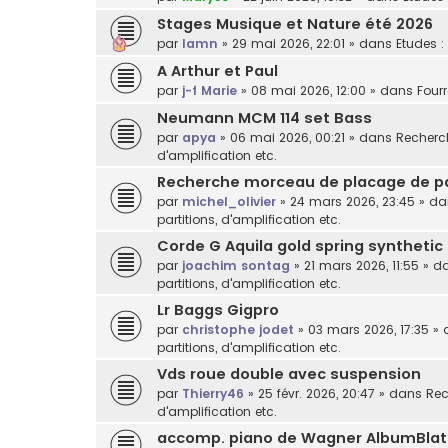
Stages Musique et Nature été 2026
par
lamn
»
29 mai 2026, 22:01
» dans
Etudes :
A Arthur et Paul
par
j-f Marie
»
08 mai 2026, 12:00
» dans
Fourr
Neumann MCM 114 set Bass
par
apya
»
06 mai 2026, 00:21
» dans
Recherch
d'amplification etc.
Recherche morceau de placage de p
par
michel_olivier
»
24 mars 2026, 23:45
» d
partitions, d'amplification etc.
Corde G Aquila gold spring synthetic
par
joachim sontag
»
21 mars 2026, 11:55
» d
partitions, d'amplification etc.
Lr Baggs Gigpro
par
christophe jodet
»
03 mars 2026, 17:35
» 
partitions, d'amplification etc.
Vds roue double avec suspension
par
Thierry46
»
25 févr. 2026, 20:47
» dans
Rec
d'amplification etc.
accomp. piano de Wagner AlbumBlat