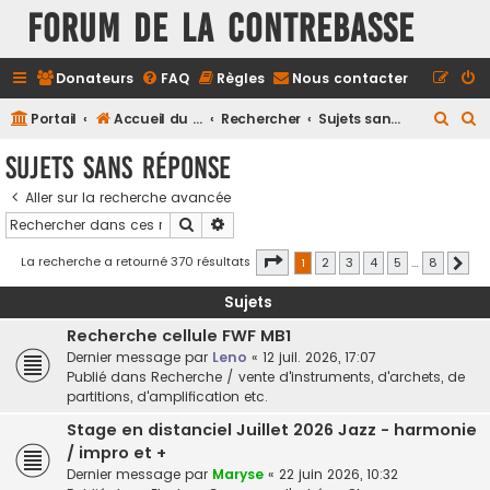
FORUM DE LA CONTREBASSE
Donateurs
FAQ
Règles
Nous contacter
R
R
Portail
Accueil du forum
Rechercher
Sujets sans réponse
e
e
Sujets sans réponse
c
c
Aller sur la recherche avancée
h
h
Rechercher
Recherche avancée
e
e
r
r
Page
1
sur
8
La recherche a retourné 370 résultats
1
2
3
4
5
…
8
Suiv
c
c
Sujets
h
h
Recherche cellule FWF MB1
e
e
Dernier message par
Leno
«
12 juil. 2026, 17:07
r
r
Publié dans
Recherche / vente d'instruments, d'archets, de
partitions, d'amplification etc.
Stage en distanciel Juillet 2026 Jazz - harmonie
/ impro et +
Dernier message par
Maryse
«
22 juin 2026, 10:32