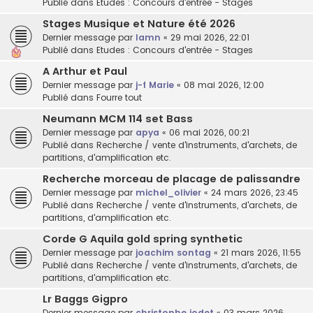
Publié dans
Etudes : Concours d'entrée - Stages
Stages Musique et Nature été 2026
Dernier message par
lamn
«
29 mai 2026, 22:01
Publié dans
Etudes : Concours d'entrée - Stages
A Arthur et Paul
Dernier message par
j-f Marie
«
08 mai 2026, 12:00
Publié dans
Fourre tout
Neumann MCM 114 set Bass
Dernier message par
apya
«
06 mai 2026, 00:21
Publié dans
Recherche / vente d'instruments, d'archets, de
partitions, d'amplification etc.
Recherche morceau de placage de palissandre
Dernier message par
michel_olivier
«
24 mars 2026, 23:45
Publié dans
Recherche / vente d'instruments, d'archets, de
partitions, d'amplification etc.
Corde G Aquila gold spring synthetic
Dernier message par
joachim sontag
«
21 mars 2026, 11:55
Publié dans
Recherche / vente d'instruments, d'archets, de
partitions, d'amplification etc.
Lr Baggs Gigpro
Dernier message par
christophe jodet
«
03 mars 2026,