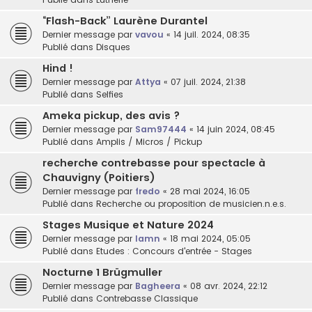
“Flash-Back” Laurène Durantel
Dernier message par
vavou
«
14 juil. 2024, 08:35
Publié dans
Disques
Hind !
Dernier message par
Attya
«
07 juil. 2024, 21:38
Publié dans
Selfies
Ameka pickup, des avis ?
Dernier message par
Sam97444
«
14 juin 2024, 08:45
Publié dans
Amplis / Micros / Pickup
recherche contrebasse pour spectacle à
Chauvigny (Poitiers)
Dernier message par
fredo
«
28 mai 2024, 16:05
Publié dans
Recherche ou proposition de musicien.n.e.s.
Stages Musique et Nature 2024
Dernier message par
lamn
«
18 mai 2024, 05:05
Publié dans
Etudes : Concours d'entrée - Stages
Nocturne 1 Brügmuller
Dernier message par
Bagheera
«
08 avr. 2024, 22:12
Publié dans
Contrebasse Classique