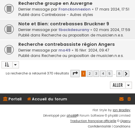
Recherche groupe en Auvergne
Dernier message par
Franckonnexion
«
17 mars 2024, 17:51
Publié dans
Contrebasse - Autres styles
Note et Bien: contrebasses Bruckner 9
Dernier message par
tbackdesurany
«
02 mars 2024, 17:59
Publié dans
Recherche ou proposition de musicien.n.e.s.
Recherche contrebassiste région Angers
Dernier message par
mo49
«
16 févr. 2024, 09:47
Publié dans
Recherche ou proposition de musicien.n.e.s.
Page
1
sur
8
La recherche a retourné 370 résultats
1
2
3
4
5
…
8
Suiv
Aller
Portail
Accueil du forum
Flat Style by
Ian Bradley
Développé par
phpBB
® Forum Software © phpBB Limited
Traduction française officielle
©
Qiaeru
Confidentialité
|
Conditions