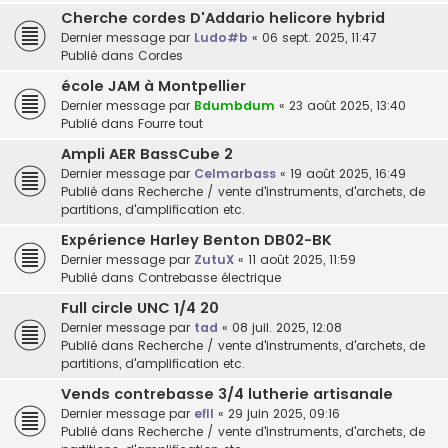
Cherche cordes D'Addario helicore hybrid
Dernier message par
Ludo#b
«
06 sept. 2025, 11:47
Publié dans
Cordes
école JAM à Montpellier
Dernier message par
Bdumbdum
«
23 août 2025, 13:40
Publié dans
Fourre tout
Ampli AER BassCube 2
Dernier message par
Celmarbass
«
19 août 2025, 16:49
Publié dans
Recherche / vente d'instruments, d'archets, de
partitions, d'amplification etc.
Expérience Harley Benton DB02-BK
Dernier message par
ZutuX
«
11 août 2025, 11:59
Publié dans
Contrebasse électrique
Full circle UNC 1/4 20
Dernier message par
tad
«
08 juil. 2025, 12:08
Publié dans
Recherche / vente d'instruments, d'archets, de
partitions, d'amplification etc.
Vends contrebasse 3/4 lutherie artisanale
Dernier message par
efll
«
29 juin 2025, 09:16
Publié dans
Recherche / vente d'instruments, d'archets, de