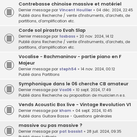
Contrebasse chinoise massive et matériel
Dernier message par
Vincent Houllier
«
04 déc. 2024, 22:45
Publié dans
Recherche / vente d'instruments, d'archets, de
partitions, d'amplification etc.
Corde sol pirastro Evah Slap
Dernier message par
foxbass
«
20 nov. 2024, 14:12
Publié dans
Recherche / vente d'instruments, d'archets, de
partitions, d'amplification etc.
Vocalise - Rachmaninov - partie piano en F
Majeur
Dernier message par
steph54
«
14 nov. 2024, 00:12
Publié dans
Partitions
Symphonique dans le 06 cherche CB amateur
Dernier message par
Vox06
«
10 sept. 2024, 17:49
Publié dans
Recherche ou proposition de musicien.n.e.s.
Vends Acoustic Box live - Vintage Revolution V1
Dernier message par
kham
«
04 sept. 2024, 10:45
Publié dans
Guitare Basse - Questions générales
massive ou pas massive ?
Dernier message par
pat bassist
«
28 juil. 2024, 09:35
Publié dans
Lutherie