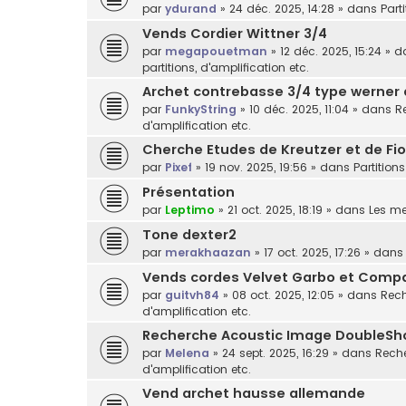
par
ydurand
»
24 déc. 2025, 14:28
» dans
Part
Vends Cordier Wittner 3/4
par
megapouetman
»
12 déc. 2025, 15:24
» d
partitions, d'amplification etc.
Archet contrebasse 3/4 type werner
par
FunkyString
»
10 déc. 2025, 11:04
» dans
R
d'amplification etc.
Cherche Etudes de Kreutzer et de Fior
par
Pixef
»
19 nov. 2025, 19:56
» dans
Partitions
Présentation
par
Leptimo
»
21 oct. 2025, 18:19
» dans
Les m
Tone dexter2
par
merakhaazan
»
17 oct. 2025, 17:26
» dan
Vends cordes Velvet Garbo et Comp
par
guitvh84
»
08 oct. 2025, 12:05
» dans
Rech
d'amplification etc.
Recherche Acoustic Image DoubleSh
par
Melena
»
24 sept. 2025, 16:29
» dans
Reche
d'amplification etc.
Vend archet hausse allemande