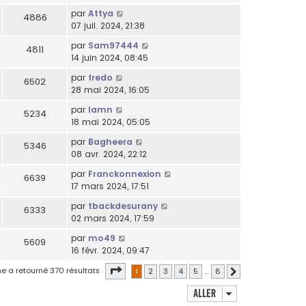
par
Attya
4886
07 juil. 2024, 21:38
par
Sam97444
4811
14 juin 2024, 08:45
par
fredo
6502
28 mai 2024, 16:05
par
lamn
5234
18 mai 2024, 05:05
par
Bagheera
5346
08 avr. 2024, 22:12
par
Franckonnexion
6639
17 mars 2024, 17:51
par
tbackdesurany
6333
02 mars 2024, 17:59
par
mo49
5609
16 févr. 2024, 09:47
Page
1
sur
8
e a retourné 370 résultats
1
2
3
4
5
…
8
Suivant
Aller