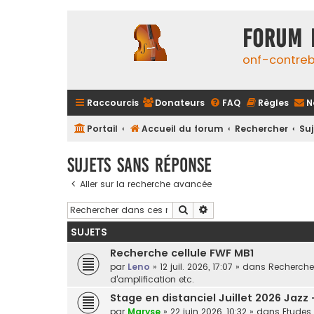
FORUM 
onf-contre
Raccourcis
Donateurs
FAQ
Règles
N
Portail
Accueil du forum
Rechercher
Su
Sujets sans réponse
Aller sur la recherche avancée
Rechercher
Recherche avancée
SUJETS
Recherche cellule FWF MB1
par
Leno
»
12 juil. 2026, 17:07
» dans
Recherche 
d'amplification etc.
Stage en distanciel Juillet 2026 Jazz
par
Maryse
»
22 juin 2026, 10:32
» dans
Etudes 