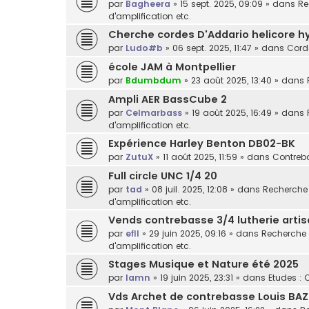
par
Bagheera
»
15 sept. 2025, 09:09
» dans
Re
d'amplification etc.
Cherche cordes D'Addario helicore h
par
Ludo#b
»
06 sept. 2025, 11:47
» dans
Cord
école JAM à Montpellier
par
Bdumbdum
»
23 août 2025, 13:40
» dans
Ampli AER BassCube 2
par
Celmarbass
»
19 août 2025, 16:49
» dans
d'amplification etc.
Expérience Harley Benton DB02-BK
par
ZutuX
»
11 août 2025, 11:59
» dans
Contreba
Full circle UNC 1/4 20
par
tad
»
08 juil. 2025, 12:08
» dans
Recherche /
d'amplification etc.
Vends contrebasse 3/4 lutherie arti
par
efll
»
29 juin 2025, 09:16
» dans
Recherche /
d'amplification etc.
Stages Musique et Nature été 2025
par
lamn
»
19 juin 2025, 23:31
» dans
Etudes : 
Vds Archet de contrebasse Louis BAZ