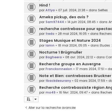
Hind !
par
Attya
»
07 juil. 2024, 21:38
» dans
Selfies
Ameka pickup, des avis ?
par
Sam97444
»
14 juin 2024, 08:45
» dans
Am
recherche contrebasse pour spectacl
par
fredo
»
28 mai 2024, 16:05
» dans
Recherc
Stages Musique et Nature 2024
par
lamn
»
18 mai 2024, 05:05
» dans
Etudes 
Nocturne 1 Brügmuller
par
Bagheera
»
08 avr. 2024, 22:12
» dans
Con
Recherche groupe en Auvergne
par
Franckonnexion
»
17 mars 2024, 17:51
» d
Note et Bien: contrebasses Bruckner
par
tbackdesurany
»
02 mars 2024, 17:59
» d
Recherche contrebassiste région An
par
mo49
»
16 févr. 2024, 09:47
» dans
Recherc
Aller sur la recherche avancée