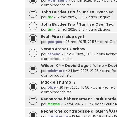
par
Mont Blanc
»
06 juin 2025, 16:22
» dans
Re
d'amplification etc.
John Buttler Trio / Sunrise Over Sea
par
asr
»
12 mai 2025, 10:18
» dans
Disques
John Buttler Trio / Sunrise Over Sea
par
asr
»
12 mai 2025, 10:18
» dans
Disques
Evah Pirazzi slap synt.
par
georges
»
06 mai 2025, 22:58
» dans
Cor
Vends Archet Carbow
par
sencha
»
07 avr. 2025, 10:01
» dans
Recher
d'amplification etc.
Wilson K4 - David Gage Lifeline - Da
par
arielmarc
»
24 févr. 2025, 23:26
» dans
Rec
d'amplification etc.
Mackie Thump 12
par
olive
»
20 févr. 2025, 16:56
» dans
Recherche
d'amplification etc.
Recherche hébergement 1 nuit Bord
par
Maryse
»
17 févr. 2025, 15:17
» dans
Fourre t
Recherche contrebasse à louer 9/03 
par
carmine_m
»
16 févr. 2025, 15:29
» dans
R