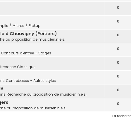
0
0
plis / Micros / Pickup
e à Chauvigny (Poitiers)
0
he ou proposition de musicien.n.e.s.
0
: Concours d'entrée - Stages
0
trebasse Classique
0
ans
Contrebasse - Autres styles
 9
0
ans
Recherche ou proposition de musicien.n.e.s.
gers
0
he ou proposition de musicien.n.e.s.
La recherch