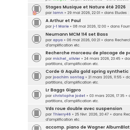
Stages Musique et Nature été 2026
par
lamn
»
29 mai 2026, 22:01
» dans
Etudes :
A Arthur et Paul
par
j-f Marie
»
08 mai 2026, 12:00
» dans
Fourr
Neumann MCM 114 set Bass
par
apya
»
06 mai 2026, 00:21
» dans
Recherch
d'amplification etc.
Recherche morceau de placage de p
par
michel_olivier
»
24 mars 2026, 23:45
» d
partitions, d'amplification etc.
Corde G Aquila gold spring synthetic
par
joachim sontag
»
21 mars 2026, 11:55
» d
partitions, d'amplification etc.
Lr Baggs Gigpro
par
christophe jodet
»
03 mars 2026, 17:35
» 
partitions, d'amplification etc.
Vds roue double avec suspension
par
Thierry46
»
25 févr. 2026, 20:47
» dans
Rec
d'amplification etc.
accomp. piano de Wagner AlbumBlat