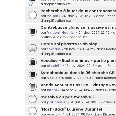
d'amplification etc.
Recherche à louer deux contrebasses 
par
Youen
»
24 janv. 2025, 12:29
» dans
Recher
d'amplification etc.
Contrebasse chinoise massive et ma
par
Vincent Houllier
»
04 déc. 2024, 22:45
» 
partitions, d'amplification etc.
Corde sol pirastro Evah Slap
par
foxbass
»
20 nov. 2024, 14:12
» dans
Recher
d'amplification etc.
Vocalise - Rachmaninov - partie pian
par
steph54
»
14 nov. 2024, 00:12
» dans
Parti
Symphonique dans le 06 cherche CB
par
Vox06
»
10 sept. 2024, 17:49
» dans
Recherc
Vends Acoustic Box live - Vintage Rev
par
kham
»
04 sept. 2024, 10:45
» dans
Guitar
massive ou pas massive ?
par
pat bassist
»
28 juil. 2024, 09:35
» dans
Lu
“Flash-Back” Laurène Durantel
par
vavou
»
14 juil. 2024, 08:35
» dans
Disques