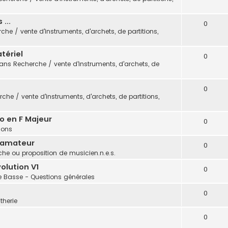
...
0
che / vente d'instruments, d'archets, de partitions,
tériel
0
dans
Recherche / vente d'instruments, d'archets, de
0
che / vente d'instruments, d'archets, de partitions,
o en F Majeur
0
tions
 amateur
0
he ou proposition de musicien.n.e.s.
olution V1
0
e Basse - Questions générales
0
therie
0