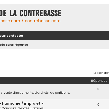
DE LA CONTREBASSE
basse.com / contrebasse.com
ous contacter
jets sans réponse
La recherch
Réponses
0
/ vente d'instruments, d'archets, de partitions,
 - harmonie / impro et +
0
: Concours d'entrée - Stages