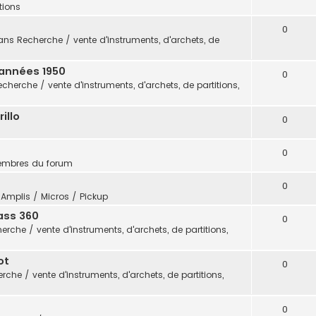
itions
0
ans
Recherche / vente d'instruments, d'archets, de
 années 1950
0
echerche / vente d'instruments, d'archets, de partitions,
illo
0
0
embres du forum
0
s
Amplis / Micros / Pickup
ass 360
0
erche / vente d'instruments, d'archets, de partitions,
ot
0
rche / vente d'instruments, d'archets, de partitions,
0