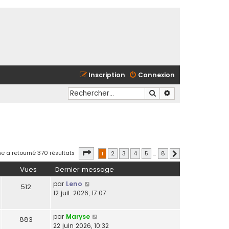
Inscription
Connexion
Rechercher
Recherche avancé
Page
1
sur
8
e a retourné 370 résultats
1
2
3
4
5
…
8
Suivant
Vues
Dernier message
par
Leno
512
12 juil. 2026, 17:07
par
Maryse
883
22 juin 2026, 10:32