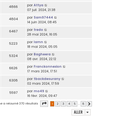
par
Attya
4866
07 juil. 2024, 21:38
par
Sam97444
4804
14 juin 2024, 08:45
par
fredo
6467
28 mai 2024, 16:05
par
lamn
5223
18 mai 2024, 05:05
par
Bagheera
5324
08 avr. 2024, 22:12
par
Franckonnexion
6626
17 mars 2024, 17:51
par
tbackdesurany
6308
02 mars 2024, 17:59
par
mo49
5597
16 févr. 2024, 09:47
Page
1
sur
8
e a retourné 370 résultats
1
2
3
4
5
…
8
Suivant
Aller