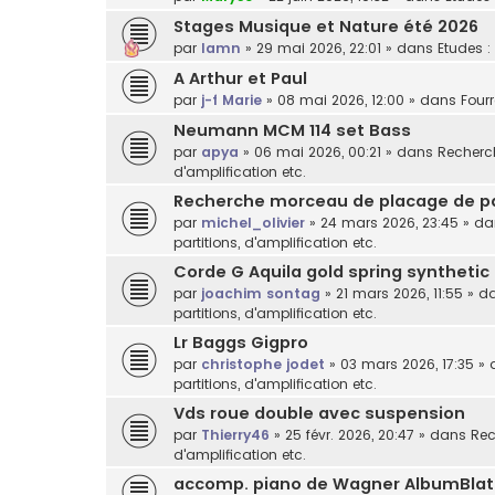
Stages Musique et Nature été 2026
par
lamn
»
29 mai 2026, 22:01
» dans
Etudes :
A Arthur et Paul
par
j-f Marie
»
08 mai 2026, 12:00
» dans
Fourr
Neumann MCM 114 set Bass
par
apya
»
06 mai 2026, 00:21
» dans
Recherch
d'amplification etc.
Recherche morceau de placage de p
par
michel_olivier
»
24 mars 2026, 23:45
» d
partitions, d'amplification etc.
Corde G Aquila gold spring synthetic
par
joachim sontag
»
21 mars 2026, 11:55
» d
partitions, d'amplification etc.
Lr Baggs Gigpro
par
christophe jodet
»
03 mars 2026, 17:35
» 
partitions, d'amplification etc.
Vds roue double avec suspension
par
Thierry46
»
25 févr. 2026, 20:47
» dans
Rec
d'amplification etc.
accomp. piano de Wagner AlbumBlat