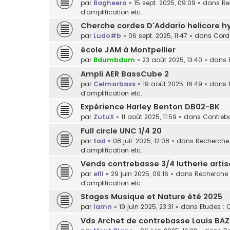
par
Bagheera
»
15 sept. 2025, 09:09
» dans
Re
d'amplification etc.
Cherche cordes D'Addario helicore h
par
Ludo#b
»
06 sept. 2025, 11:47
» dans
Cord
école JAM à Montpellier
par
Bdumbdum
»
23 août 2025, 13:40
» dans
Ampli AER BassCube 2
par
Celmarbass
»
19 août 2025, 16:49
» dans
d'amplification etc.
Expérience Harley Benton DB02-BK
par
ZutuX
»
11 août 2025, 11:59
» dans
Contreba
Full circle UNC 1/4 20
par
tad
»
08 juil. 2025, 12:08
» dans
Recherche /
d'amplification etc.
Vends contrebasse 3/4 lutherie arti
par
efll
»
29 juin 2025, 09:16
» dans
Recherche /
d'amplification etc.
Stages Musique et Nature été 2025
par
lamn
»
19 juin 2025, 23:31
» dans
Etudes : 
Vds Archet de contrebasse Louis BAZ