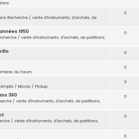
itions
0
ans
Recherche / vente d'instruments, d'archets, de
 années 1950
0
echerche / vente d'instruments, d'archets, de partitions,
illo
0
0
embres du forum
0
s
Amplis / Micros / Pickup
ass 360
0
erche / vente d'instruments, d'archets, de partitions,
ot
0
rche / vente d'instruments, d'archets, de partitions,
0