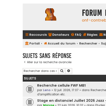
FORUM 
onf-contre
Raccourcis
Donateurs
FAQ
Règles
N
Portail
Accueil du forum
Rechercher
Su
Sujets sans réponse
Aller sur la recherche avancée
Rechercher
Recherche avancée
SUJETS
Recherche cellule FWF MB1
par
Leno
»
12 juil. 2026, 17:07
» dans
Recherche 
d'amplification etc.
Stage en distanciel Juillet 2026 Jazz
par
Maryse
»
22 juin 2026, 10:32
» dans
Etudes 