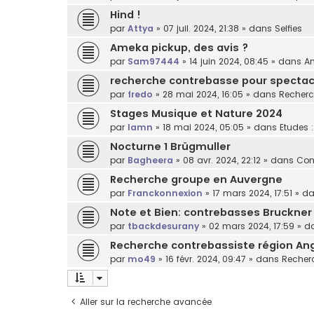
Hind !
par
Attya
»
07 juil. 2024, 21:38
» dans
Selfies
Ameka pickup, des avis ?
par
Sam97444
»
14 juin 2024, 08:45
» dans
Am
recherche contrebasse pour spectacl
par
fredo
»
28 mai 2024, 16:05
» dans
Recherc
Stages Musique et Nature 2024
par
lamn
»
18 mai 2024, 05:05
» dans
Etudes 
Nocturne 1 Brügmuller
par
Bagheera
»
08 avr. 2024, 22:12
» dans
Con
Recherche groupe en Auvergne
par
Franckonnexion
»
17 mars 2024, 17:51
» d
Note et Bien: contrebasses Bruckner
par
tbackdesurany
»
02 mars 2024, 17:59
» d
Recherche contrebassiste région An
par
mo49
»
16 févr. 2024, 09:47
» dans
Recherc
Aller sur la recherche avancée