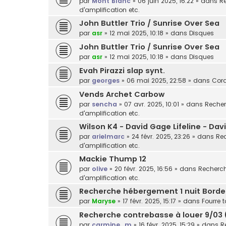
par
Mont Blanc
»
06 juin 2025, 16:22
» dans
Re
d'amplification etc.
John Buttler Trio / Sunrise Over Sea
par
asr
»
12 mai 2025, 10:18
» dans
Disques
John Buttler Trio / Sunrise Over Sea
par
asr
»
12 mai 2025, 10:18
» dans
Disques
Evah Pirazzi slap synt.
par
georges
»
06 mai 2025, 22:58
» dans
Cor
Vends Archet Carbow
par
sencha
»
07 avr. 2025, 10:01
» dans
Recher
d'amplification etc.
Wilson K4 - David Gage Lifeline - Da
par
arielmarc
»
24 févr. 2025, 23:26
» dans
Rec
d'amplification etc.
Mackie Thump 12
par
olive
»
20 févr. 2025, 16:56
» dans
Recherche
d'amplification etc.
Recherche hébergement 1 nuit Bord
par
Maryse
»
17 févr. 2025, 15:17
» dans
Fourre t
Recherche contrebasse à louer 9/03 
par
carmine_m
»
16 févr. 2025, 15:29
» dans
R