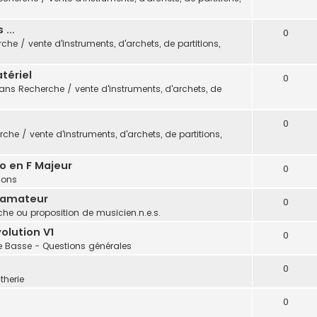
...
0
che / vente d'instruments, d'archets, de partitions,
tériel
0
dans
Recherche / vente d'instruments, d'archets, de
0
che / vente d'instruments, d'archets, de partitions,
o en F Majeur
0
tions
 amateur
0
he ou proposition de musicien.n.e.s.
olution V1
0
e Basse - Questions générales
0
therie
0