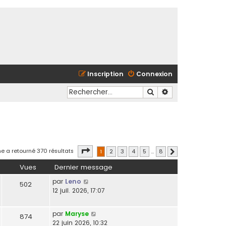
Inscription
Connexion
Rechercher
Recherche avancé
Page
1
sur
8
e a retourné 370 résultats
1
2
3
4
5
…
8
Suivant
Vues
Dernier message
par
Leno
502
12 juil. 2026, 17:07
par
Maryse
874
22 juin 2026, 10:32