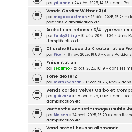
par
ydurand
»
24 déc. 2025, 14:28
» dans
Part
Vends Cordier Wittner 3/4
par
megapouetman
»
12 déc. 2025, 15:24
» d
partitions, d'amplification etc.
Archet contrebasse 3/4 type werner
par
FunkyString
»
10 déc. 2025, 11:04
» dans
R
d'amplification etc.
Cherche Etudes de Kreutzer et de Fior
par
Pixef
»
19 nov. 2025, 19:56
» dans
Partitions
Présentation
par
Leptimo
»
21 oct. 2025, 18:19
» dans
Les m
Tone dexter2
par
merakhaazan
»
17 oct. 2025, 17:26
» dan
Vends cordes Velvet Garbo et Comp
par
guitvh84
»
08 oct. 2025, 12:05
» dans
Rech
d'amplification etc.
Recherche Acoustic Image DoubleSh
par
Melena
»
24 sept. 2025, 16:29
» dans
Reche
d'amplification etc.
Vend archet hausse allemande