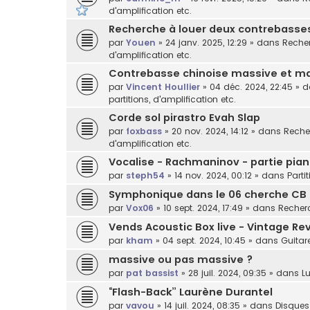
d'amplification etc.
Recherche à louer deux contrebasses 
par
Youen
»
24 janv. 2025, 12:29
» dans
Recher
d'amplification etc.
Contrebasse chinoise massive et ma
par
Vincent Houllier
»
04 déc. 2024, 22:45
» 
partitions, d'amplification etc.
Corde sol pirastro Evah Slap
par
foxbass
»
20 nov. 2024, 14:12
» dans
Recher
d'amplification etc.
Vocalise - Rachmaninov - partie pian
par
steph54
»
14 nov. 2024, 00:12
» dans
Parti
Symphonique dans le 06 cherche CB
par
Vox06
»
10 sept. 2024, 17:49
» dans
Recherc
Vends Acoustic Box live - Vintage Rev
par
kham
»
04 sept. 2024, 10:45
» dans
Guitar
massive ou pas massive ?
par
pat bassist
»
28 juil. 2024, 09:35
» dans
Lu
“Flash-Back” Laurène Durantel
par
vavou
»
14 juil. 2024, 08:35
» dans
Disques