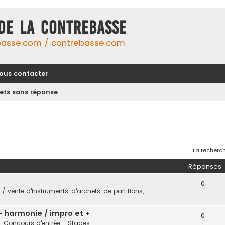
DE LA CONTREBASSE
basse.com / contrebasse.com
ous contacter
jets sans réponse
La recherch
Réponses
0
/ vente d'instruments, d'archets, de partitions,
 - harmonie / impro et +
0
: Concours d'entrée - Stages