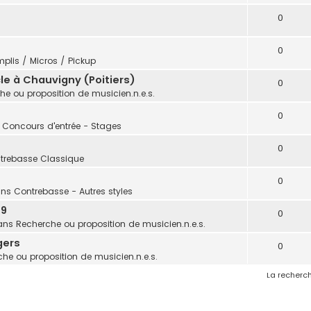
0
0
plis / Micros / Pickup
e à Chauvigny (Poitiers)
0
he ou proposition de musicien.n.e.s.
0
: Concours d'entrée - Stages
0
trebasse Classique
0
ans
Contrebasse - Autres styles
 9
0
ans
Recherche ou proposition de musicien.n.e.s.
gers
0
he ou proposition de musicien.n.e.s.
La recherch