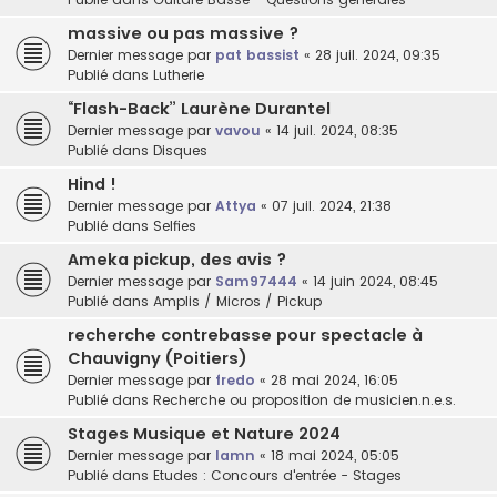
massive ou pas massive ?
Dernier message par
pat bassist
«
28 juil. 2024, 09:35
Publié dans
Lutherie
“Flash-Back” Laurène Durantel
Dernier message par
vavou
«
14 juil. 2024, 08:35
Publié dans
Disques
Hind !
Dernier message par
Attya
«
07 juil. 2024, 21:38
Publié dans
Selfies
Ameka pickup, des avis ?
Dernier message par
Sam97444
«
14 juin 2024, 08:45
Publié dans
Amplis / Micros / Pickup
recherche contrebasse pour spectacle à
Chauvigny (Poitiers)
Dernier message par
fredo
«
28 mai 2024, 16:05
Publié dans
Recherche ou proposition de musicien.n.e.s.
Stages Musique et Nature 2024
Dernier message par
lamn
«
18 mai 2024, 05:05
Publié dans
Etudes : Concours d'entrée - Stages