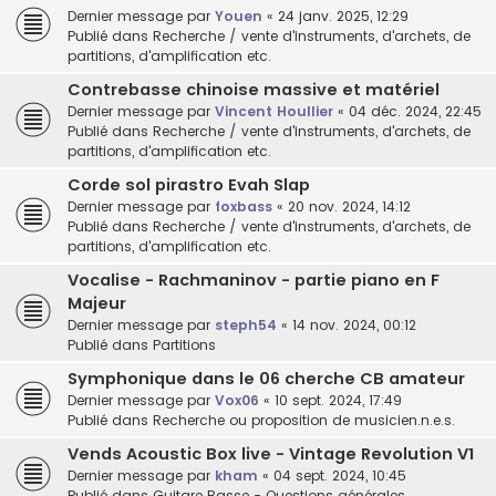
Dernier message par
Youen
«
24 janv. 2025, 12:29
Publié dans
Recherche / vente d'instruments, d'archets, de
partitions, d'amplification etc.
Contrebasse chinoise massive et matériel
Dernier message par
Vincent Houllier
«
04 déc. 2024, 22:45
Publié dans
Recherche / vente d'instruments, d'archets, de
partitions, d'amplification etc.
Corde sol pirastro Evah Slap
Dernier message par
foxbass
«
20 nov. 2024, 14:12
Publié dans
Recherche / vente d'instruments, d'archets, de
partitions, d'amplification etc.
Vocalise - Rachmaninov - partie piano en F
Majeur
Dernier message par
steph54
«
14 nov. 2024, 00:12
Publié dans
Partitions
Symphonique dans le 06 cherche CB amateur
Dernier message par
Vox06
«
10 sept. 2024, 17:49
Publié dans
Recherche ou proposition de musicien.n.e.s.
Vends Acoustic Box live - Vintage Revolution V1
Dernier message par
kham
«
04 sept. 2024, 10:45
Publié dans
Guitare Basse - Questions générales