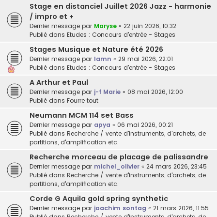
Stage en distanciel Juillet 2026 Jazz - harmonie
/ impro et +
Dernier message par
Maryse
«
22 juin 2026, 10:32
Publié dans
Etudes : Concours d'entrée - Stages
Stages Musique et Nature été 2026
Dernier message par
lamn
«
29 mai 2026, 22:01
Publié dans
Etudes : Concours d'entrée - Stages
A Arthur et Paul
Dernier message par
j-f Marie
«
08 mai 2026, 12:00
Publié dans
Fourre tout
Neumann MCM 114 set Bass
Dernier message par
apya
«
06 mai 2026, 00:21
Publié dans
Recherche / vente d'instruments, d'archets, de
partitions, d'amplification etc.
Recherche morceau de placage de palissandre
Dernier message par
michel_olivier
«
24 mars 2026, 23:45
Publié dans
Recherche / vente d'instruments, d'archets, de
partitions, d'amplification etc.
Corde G Aquila gold spring synthetic
Dernier message par
joachim sontag
«
21 mars 2026, 11:55
Publié dans
Recherche / vente d'instruments, d'archets, de