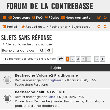
FORUM DE LA CONTREBASSE
Donateurs
FAQ
Règles
Nous contacter
R
R
Portail
Accueil du forum
Rechercher
Sujets sans réponse
e
e
Sujets sans réponse
c
c
Aller sur la recherche avancée
h
h
Rechercher
Recherche avancée
e
e
r
r
Page
1
sur
8
La recherche a retourné 371 résultats
1
2
3
4
5
…
8
Suiva
c
c
Sujets
h
h
Recherche Volume2 Prudhomme
e
e
Dernier message par
Bagheera
«
07 août 2026, 13:55
r
r
Publié dans
Partitions
Recherche cellule FWF MB1
Dernier message par
Leno
«
12 juil. 2026, 17:07
Publié dans
Recherche / vente d'instruments, d'archets, de
partitions, d'amplification etc.