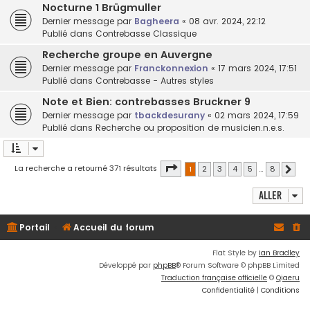
Nocturne 1 Brügmuller
Dernier message par
Bagheera
«
08 avr. 2024, 22:12
Publié dans
Contrebasse Classique
Recherche groupe en Auvergne
Dernier message par
Franckonnexion
«
17 mars 2024, 17:51
Publié dans
Contrebasse - Autres styles
Note et Bien: contrebasses Bruckner 9
Dernier message par
tbackdesurany
«
02 mars 2024, 17:59
Publié dans
Recherche ou proposition de musicien.n.e.s.
Page
1
sur
8
La recherche a retourné 371 résultats
1
2
3
4
5
…
8
Suiva
Aller
Portail
Accueil du forum
Flat Style by
Ian Bradley
Développé par
phpBB
® Forum Software © phpBB Limited
Traduction française officielle
©
Qiaeru
Confidentialité
|
Conditions