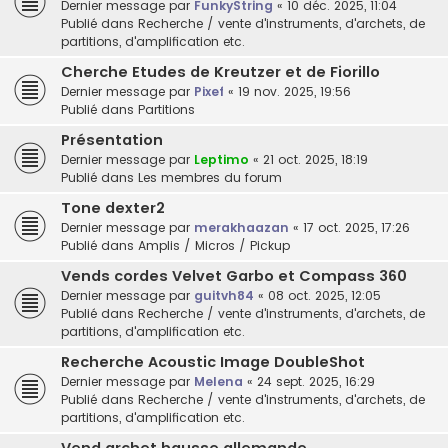
Dernier message par
FunkyString
«
10 déc. 2025, 11:04
Publié dans
Recherche / vente d'instruments, d'archets, de
partitions, d'amplification etc.
Cherche Etudes de Kreutzer et de Fiorillo
Dernier message par
Pixef
«
19 nov. 2025, 19:56
Publié dans
Partitions
Présentation
Dernier message par
Leptimo
«
21 oct. 2025, 18:19
Publié dans
Les membres du forum
Tone dexter2
Dernier message par
merakhaazan
«
17 oct. 2025, 17:26
Publié dans
Amplis / Micros / Pickup
Vends cordes Velvet Garbo et Compass 360
Dernier message par
guitvh84
«
08 oct. 2025, 12:05
Publié dans
Recherche / vente d'instruments, d'archets, de
partitions, d'amplification etc.
Recherche Acoustic Image DoubleShot
Dernier message par
Melena
«
24 sept. 2025, 16:29
Publié dans
Recherche / vente d'instruments, d'archets, de
partitions, d'amplification etc.