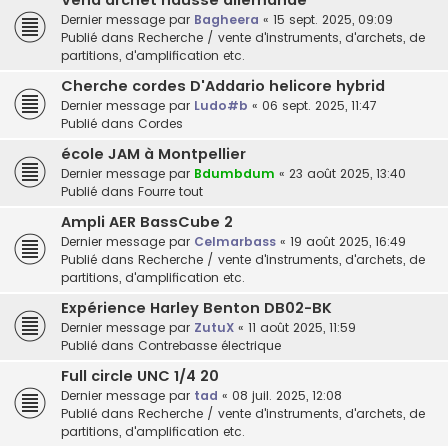
Vend archet hausse allemande
Dernier message par
Bagheera
«
15 sept. 2025, 09:09
Publié dans
Recherche / vente d'instruments, d'archets, de
partitions, d'amplification etc.
Cherche cordes D'Addario helicore hybrid
Dernier message par
Ludo#b
«
06 sept. 2025, 11:47
Publié dans
Cordes
école JAM à Montpellier
Dernier message par
Bdumbdum
«
23 août 2025, 13:40
Publié dans
Fourre tout
Ampli AER BassCube 2
Dernier message par
Celmarbass
«
19 août 2025, 16:49
Publié dans
Recherche / vente d'instruments, d'archets, de
partitions, d'amplification etc.
Expérience Harley Benton DB02-BK
Dernier message par
ZutuX
«
11 août 2025, 11:59
Publié dans
Contrebasse électrique
Full circle UNC 1/4 20
Dernier message par
tad
«
08 juil. 2025, 12:08
Publié dans
Recherche / vente d'instruments, d'archets, de
partitions, d'amplification etc.