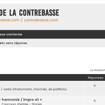
DE LA CONTREBASSE
basse.com / contrebasse.com
ous contacter
jets sans réponse
La recherch
Réponses
0
/ vente d'instruments, d'archets, de partitions,
 - harmonie / impro et +
0
: Concours d'entrée - Stages