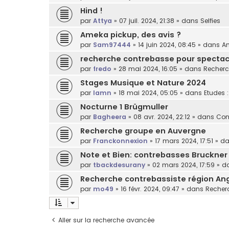
Hind !
par
Attya
»
07 juil. 2024, 21:38
» dans
Selfies
Ameka pickup, des avis ?
par
Sam97444
»
14 juin 2024, 08:45
» dans
Am
recherche contrebasse pour spectacl
par
fredo
»
28 mai 2024, 16:05
» dans
Recherc
Stages Musique et Nature 2024
par
lamn
»
18 mai 2024, 05:05
» dans
Etudes 
Nocturne 1 Brügmuller
par
Bagheera
»
08 avr. 2024, 22:12
» dans
Con
Recherche groupe en Auvergne
par
Franckonnexion
»
17 mars 2024, 17:51
» d
Note et Bien: contrebasses Bruckner
par
tbackdesurany
»
02 mars 2024, 17:59
» d
Recherche contrebassiste région An
par
mo49
»
16 févr. 2024, 09:47
» dans
Recherc
Aller sur la recherche avancée