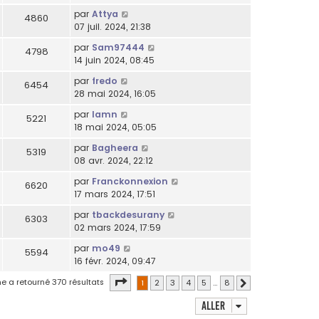
par
Attya
4860
07 juil. 2024, 21:38
par
Sam97444
4798
14 juin 2024, 08:45
par
fredo
6454
28 mai 2024, 16:05
par
lamn
5221
18 mai 2024, 05:05
par
Bagheera
5319
08 avr. 2024, 22:12
par
Franckonnexion
6620
17 mars 2024, 17:51
par
tbackdesurany
6303
02 mars 2024, 17:59
par
mo49
5594
16 févr. 2024, 09:47
Page
1
sur
8
e a retourné 370 résultats
1
2
3
4
5
…
8
Suivant
Aller