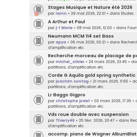
Stages Musique et Nature été 2026
par
lamn
»
29 mai 2026, 22:01
» dans
Etudes :
A Arthur et Paul
par
j-f Marie
»
08 mai 2026, 12:00
» dans
Fourr
Neumann MCM 114 set Bass
par
apya
»
06 mai 2026, 00:21
» dans
Recherch
d'amplification etc.
Recherche morceau de placage de p
par
michel_olivier
»
24 mars 2026, 23:45
» d
partitions, d'amplification etc.
Corde G Aquila gold spring synthetic
par
joachim sontag
»
21 mars 2026, 11:55
» d
partitions, d'amplification etc.
Lr Baggs Gigpro
par
christophe jodet
»
03 mars 2026, 17:35
» 
partitions, d'amplification etc.
Vds roue double avec suspension
par
Thierry46
»
25 févr. 2026, 20:47
» dans
Rec
d'amplification etc.
accomp. piano de Wagner AlbumBlat