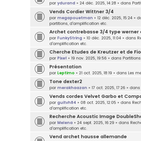
par
ydurand
»
24 déc. 2025, 14:28
» dans
Part
Vends Cordier Wittner 3/4
par
megapouetman
»
12 déc. 2025, 15:24
» d
partitions, d'amplification etc.
Archet contrebasse 3/4 type werner
par
FunkyString
»
10 déc. 2025, 11:04
» dans
R
d'amplification etc.
Cherche Etudes de Kreutzer et de Fior
par
Pixef
»
19 nov. 2025, 19:56
» dans
Partitions
Présentation
par
Leptimo
»
21 oct. 2025, 18:19
» dans
Les m
Tone dexter2
par
merakhaazan
»
17 oct. 2025, 17:26
» dan
Vends cordes Velvet Garbo et Comp
par
guitvh84
»
08 oct. 2025, 12:05
» dans
Rech
d'amplification etc.
Recherche Acoustic Image DoubleSh
par
Melena
»
24 sept. 2025, 16:29
» dans
Reche
d'amplification etc.
Vend archet hausse allemande