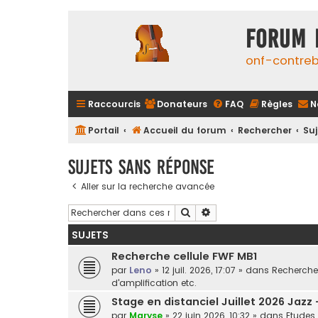
FORUM 
onf-contre
Raccourcis
Donateurs
FAQ
Règles
N
Portail
Accueil du forum
Rechercher
Su
Sujets sans réponse
Aller sur la recherche avancée
Rechercher
Recherche avancée
SUJETS
Recherche cellule FWF MB1
par
Leno
»
12 juil. 2026, 17:07
» dans
Recherche 
d'amplification etc.
Stage en distanciel Juillet 2026 Jazz
par
Maryse
»
22 juin 2026, 10:32
» dans
Etudes 