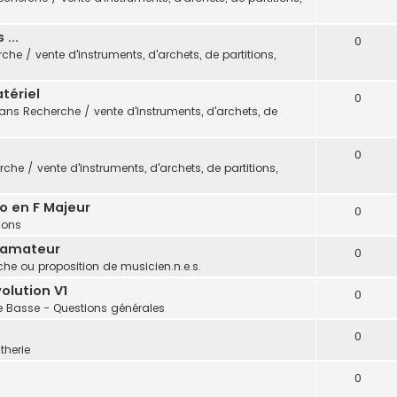
...
0
che / vente d'instruments, d'archets, de partitions,
tériel
0
dans
Recherche / vente d'instruments, d'archets, de
0
che / vente d'instruments, d'archets, de partitions,
o en F Majeur
0
tions
 amateur
0
he ou proposition de musicien.n.e.s.
olution V1
0
e Basse - Questions générales
0
therie
0