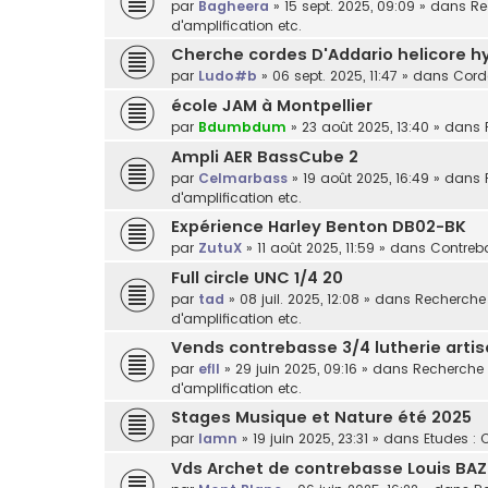
par
Bagheera
»
15 sept. 2025, 09:09
» dans
Re
d'amplification etc.
Cherche cordes D'Addario helicore h
par
Ludo#b
»
06 sept. 2025, 11:47
» dans
Cord
école JAM à Montpellier
par
Bdumbdum
»
23 août 2025, 13:40
» dans
Ampli AER BassCube 2
par
Celmarbass
»
19 août 2025, 16:49
» dans
d'amplification etc.
Expérience Harley Benton DB02-BK
par
ZutuX
»
11 août 2025, 11:59
» dans
Contreba
Full circle UNC 1/4 20
par
tad
»
08 juil. 2025, 12:08
» dans
Recherche /
d'amplification etc.
Vends contrebasse 3/4 lutherie arti
par
efll
»
29 juin 2025, 09:16
» dans
Recherche /
d'amplification etc.
Stages Musique et Nature été 2025
par
lamn
»
19 juin 2025, 23:31
» dans
Etudes : 
Vds Archet de contrebasse Louis BAZ