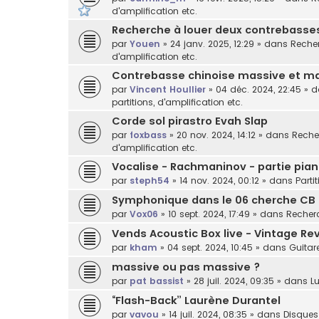
d'amplification etc.
Recherche à louer deux contrebasses 
par
Youen
»
24 janv. 2025, 12:29
» dans
Recher
d'amplification etc.
Contrebasse chinoise massive et ma
par
Vincent Houllier
»
04 déc. 2024, 22:45
» 
partitions, d'amplification etc.
Corde sol pirastro Evah Slap
par
foxbass
»
20 nov. 2024, 14:12
» dans
Recher
d'amplification etc.
Vocalise - Rachmaninov - partie pian
par
steph54
»
14 nov. 2024, 00:12
» dans
Parti
Symphonique dans le 06 cherche CB
par
Vox06
»
10 sept. 2024, 17:49
» dans
Recherc
Vends Acoustic Box live - Vintage Rev
par
kham
»
04 sept. 2024, 10:45
» dans
Guitar
massive ou pas massive ?
par
pat bassist
»
28 juil. 2024, 09:35
» dans
Lu
“Flash-Back” Laurène Durantel
par
vavou
»
14 juil. 2024, 08:35
» dans
Disques