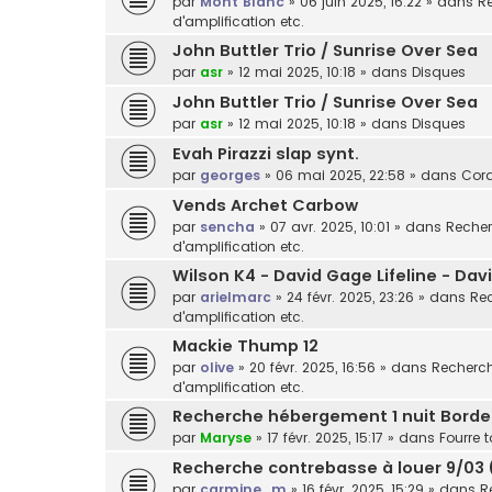
par
Mont Blanc
»
06 juin 2025, 16:22
» dans
Re
d'amplification etc.
John Buttler Trio / Sunrise Over Sea
par
asr
»
12 mai 2025, 10:18
» dans
Disques
John Buttler Trio / Sunrise Over Sea
par
asr
»
12 mai 2025, 10:18
» dans
Disques
Evah Pirazzi slap synt.
par
georges
»
06 mai 2025, 22:58
» dans
Cor
Vends Archet Carbow
par
sencha
»
07 avr. 2025, 10:01
» dans
Recher
d'amplification etc.
Wilson K4 - David Gage Lifeline - Da
par
arielmarc
»
24 févr. 2025, 23:26
» dans
Rec
d'amplification etc.
Mackie Thump 12
par
olive
»
20 févr. 2025, 16:56
» dans
Recherche
d'amplification etc.
Recherche hébergement 1 nuit Bord
par
Maryse
»
17 févr. 2025, 15:17
» dans
Fourre t
Recherche contrebasse à louer 9/03 
par
carmine_m
»
16 févr. 2025, 15:29
» dans
R