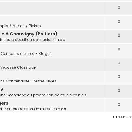
0
0
plis / Micros / Pickup
e à Chauvigny (Poitiers)
0
he ou proposition de musicien.n.e.s.
0
: Concours d'entrée - Stages
0
trebasse Classique
0
ans
Contrebasse - Autres styles
 9
0
ans
Recherche ou proposition de musicien.n.e.s.
gers
0
he ou proposition de musicien.n.e.s.
La recherch