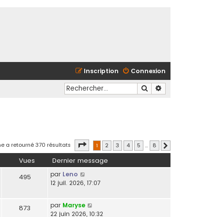
Inscription
Connexion
Rechercher
Recherche avancé
Page
1
sur
8
e a retourné 370 résultats
1
2
3
4
5
…
8
Suivant
Vues
Dernier message
par
Leno
495
12 juil. 2026, 17:07
par
Maryse
873
22 juin 2026, 10:32