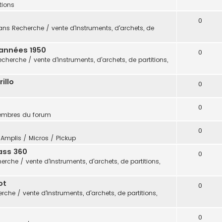
itions
0
ans
Recherche / vente d'instruments, d'archets, de
 années 1950
0
echerche / vente d'instruments, d'archets, de partitions,
illo
0
0
embres du forum
0
s
Amplis / Micros / Pickup
ass 360
0
erche / vente d'instruments, d'archets, de partitions,
ot
0
rche / vente d'instruments, d'archets, de partitions,
0