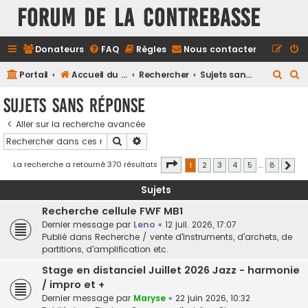
FORUM DE LA CONTREBASSE
Donateurs
FAQ
Règles
Nous contacter
R
R
Portail
Accueil du forum
Rechercher
Sujets sans réponse
e
e
Sujets sans réponse
c
c
Aller sur la recherche avancée
h
h
Rechercher
Recherche avancée
e
e
r
r
Page
1
sur
8
La recherche a retourné 370 résultats
1
2
3
4
5
…
8
Suiv
c
c
Sujets
h
h
Recherche cellule FWF MB1
e
e
Dernier message par
Leno
«
12 juil. 2026, 17:07
r
r
Publié dans
Recherche / vente d'instruments, d'archets, de
partitions, d'amplification etc.
Stage en distanciel Juillet 2026 Jazz - harmonie
/ impro et +
Dernier message par
Maryse
«
22 juin 2026, 10:32