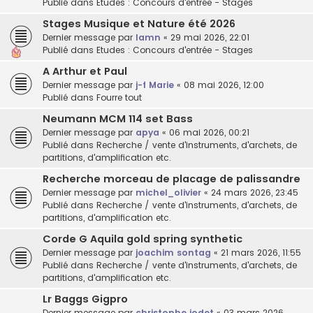
Publié dans
Etudes : Concours d'entrée - Stages
Stages Musique et Nature été 2026
Dernier message par
lamn
«
29 mai 2026, 22:01
Publié dans
Etudes : Concours d'entrée - Stages
A Arthur et Paul
Dernier message par
j-f Marie
«
08 mai 2026, 12:00
Publié dans
Fourre tout
Neumann MCM 114 set Bass
Dernier message par
apya
«
06 mai 2026, 00:21
Publié dans
Recherche / vente d'instruments, d'archets, de
partitions, d'amplification etc.
Recherche morceau de placage de palissandre
Dernier message par
michel_olivier
«
24 mars 2026, 23:45
Publié dans
Recherche / vente d'instruments, d'archets, de
partitions, d'amplification etc.
Corde G Aquila gold spring synthetic
Dernier message par
joachim sontag
«
21 mars 2026, 11:55
Publié dans
Recherche / vente d'instruments, d'archets, de
partitions, d'amplification etc.
Lr Baggs Gigpro
Dernier message par
christophe jodet
«
03 mars 2026,