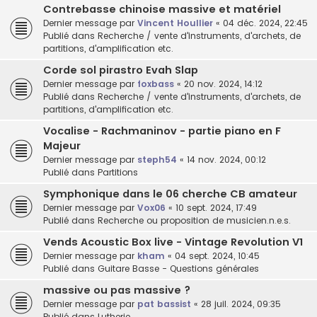
Contrebasse chinoise massive et matériel
Dernier message par
Vincent Houllier
«
04 déc. 2024, 22:45
Publié dans
Recherche / vente d'instruments, d'archets, de
partitions, d'amplification etc.
Corde sol pirastro Evah Slap
Dernier message par
foxbass
«
20 nov. 2024, 14:12
Publié dans
Recherche / vente d'instruments, d'archets, de
partitions, d'amplification etc.
Vocalise - Rachmaninov - partie piano en F
Majeur
Dernier message par
steph54
«
14 nov. 2024, 00:12
Publié dans
Partitions
Symphonique dans le 06 cherche CB amateur
Dernier message par
Vox06
«
10 sept. 2024, 17:49
Publié dans
Recherche ou proposition de musicien.n.e.s.
Vends Acoustic Box live - Vintage Revolution V1
Dernier message par
kham
«
04 sept. 2024, 10:45
Publié dans
Guitare Basse - Questions générales
massive ou pas massive ?
Dernier message par
pat bassist
«
28 juil. 2024, 09:35
Publié dans
Lutherie