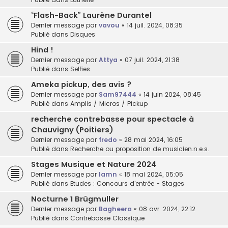
“Flash-Back” Laurène Durantel
Dernier message par
vavou
«
14 juil. 2024, 08:35
Publié dans
Disques
Hind !
Dernier message par
Attya
«
07 juil. 2024, 21:38
Publié dans
Selfies
Ameka pickup, des avis ?
Dernier message par
Sam97444
«
14 juin 2024, 08:45
Publié dans
Amplis / Micros / Pickup
recherche contrebasse pour spectacle à
Chauvigny (Poitiers)
Dernier message par
fredo
«
28 mai 2024, 16:05
Publié dans
Recherche ou proposition de musicien.n.e.s.
Stages Musique et Nature 2024
Dernier message par
lamn
«
18 mai 2024, 05:05
Publié dans
Etudes : Concours d'entrée - Stages
Nocturne 1 Brügmuller
Dernier message par
Bagheera
«
08 avr. 2024, 22:12
Publié dans
Contrebasse Classique