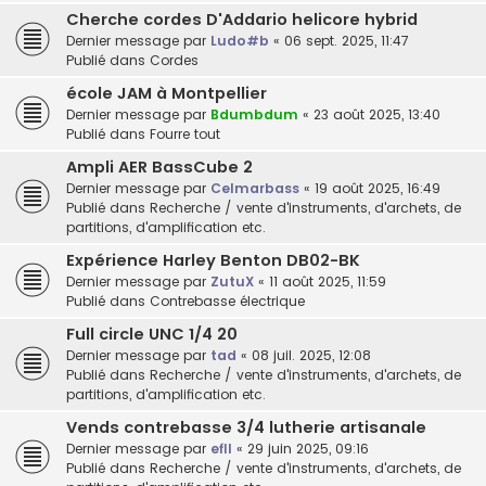
Cherche cordes D'Addario helicore hybrid
Dernier message par
Ludo#b
«
06 sept. 2025, 11:47
Publié dans
Cordes
école JAM à Montpellier
Dernier message par
Bdumbdum
«
23 août 2025, 13:40
Publié dans
Fourre tout
Ampli AER BassCube 2
Dernier message par
Celmarbass
«
19 août 2025, 16:49
Publié dans
Recherche / vente d'instruments, d'archets, de
partitions, d'amplification etc.
Expérience Harley Benton DB02-BK
Dernier message par
ZutuX
«
11 août 2025, 11:59
Publié dans
Contrebasse électrique
Full circle UNC 1/4 20
Dernier message par
tad
«
08 juil. 2025, 12:08
Publié dans
Recherche / vente d'instruments, d'archets, de
partitions, d'amplification etc.
Vends contrebasse 3/4 lutherie artisanale
Dernier message par
efll
«
29 juin 2025, 09:16
Publié dans
Recherche / vente d'instruments, d'archets, de