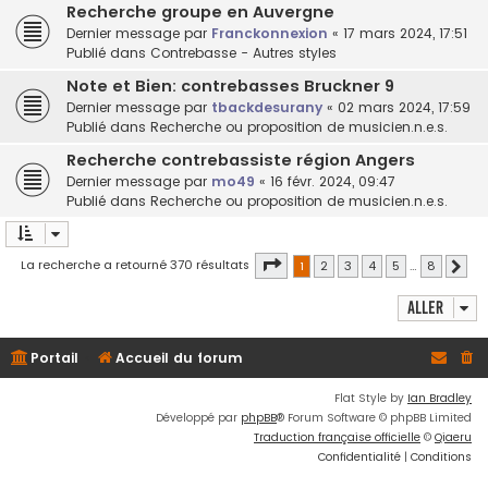
Recherche groupe en Auvergne
Dernier message par
Franckonnexion
«
17 mars 2024, 17:51
Publié dans
Contrebasse - Autres styles
Note et Bien: contrebasses Bruckner 9
Dernier message par
tbackdesurany
«
02 mars 2024, 17:59
Publié dans
Recherche ou proposition de musicien.n.e.s.
Recherche contrebassiste région Angers
Dernier message par
mo49
«
16 févr. 2024, 09:47
Publié dans
Recherche ou proposition de musicien.n.e.s.
Page
1
sur
8
La recherche a retourné 370 résultats
1
2
3
4
5
…
8
Suiv
Aller
Portail
Accueil du forum
Flat Style by
Ian Bradley
Développé par
phpBB
® Forum Software © phpBB Limited
Traduction française officielle
©
Qiaeru
Confidentialité
|
Conditions