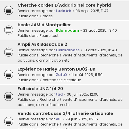
Cherche cordes D'Addario helicore hybrid
Dernier message par
Ludo#b
«
06 sept. 2025, 11:47
Publié dans
Cordes
école JAM à Montpellier
Dernier message par
Bdumbdum
«
23 août 2025, 13:40
Publié dans
Fourre tout
Ampli AER BassCube 2
Dernier message par
Celmarbass
«
19 août 2025, 16:49
Publié dans
Recherche / vente d'instruments, d'archets, de
partitions, d'amplification etc.
Expérience Harley Benton DB02-BK
Dernier message par
ZutuX
«
11 août 2025, 11:59
Publié dans
Contrebasse électrique
Full circle UNC 1/4 20
Dernier message par
tad
«
08 juil. 2025, 12:08
Publié dans
Recherche / vente d'instruments, d'archets, de
partitions, d'amplification etc.
Vends contrebasse 3/4 lutherie artisanale
Dernier message par
efll
«
29 juin 2025, 09:16
Publié dans
Recherche / vente d'instruments, d'archets, de