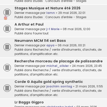
Publié dans
Etudes : Concours d'entrée - Stages
Stages Musique et Nature été 2026
Dernier message par
lamn
«
29 mai 2026, 22:01
Publié dans
Etudes : Concours d'entrée - Stages
A Arthur et Paul
Dernier message par
j-f Marie
«
08 mai 2026, 12:00
Publié dans
Fourre tout
Neumann MCM 114 set Bass
Dernier message par
apya
«
06 mai 2026, 00:21
Publié dans
Recherche / vente d'instruments, d'archets, de
partitions, d'amplification etc.
Recherche morceau de placage de palissandre
Dernier message par
michel_olivier
«
24 mars 2026, 23:45
Publié dans
Recherche / vente d'instruments, d'archets, de
partitions, d'amplification etc.
Corde G Aquila gold spring synthetic
Dernier message par
joachim sontag
«
21 mars 2026, 11:55
Publié dans
Recherche / vente d'instruments, d'archets, de
partitions, d'amplification etc.
Lr Baggs Gigpro
Dernier message par
christophe jodet
«
03 mars 2026,