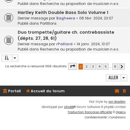
Publié dans
Recherche ou proposition de musicien.n.e.s.
Hartley Keith Double Bass Solo Volume 1
Dernier message par
Bagheera
«
08 févr. 2024, 23:07
Publié dans
Partitions
Duo trompette/guitare ch. contrebassiste
(dépts. 27, 28, 61)
Dernier message par
rPaillard
«
14 janv. 2024, 13:07
Publié dans
Recherche ou proposition de musicien.n.e.s.
Page
1
sur
8
La recherche a retourné 368 résultats
1
2
3
4
5
…
8
Suiv
Aller
Portail
Accueil du forum
Flat Style by
Ian Bradley
Développé par
phpBB
® Forum Software © phpBB Limited
Traduction française officielle
©
Qiaeru
Confidentialité
|
Conditions