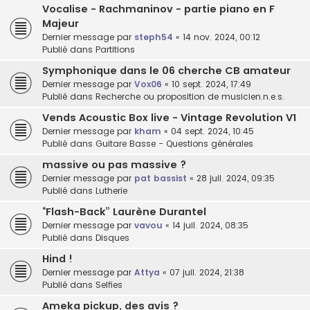
Vocalise - Rachmaninov - partie piano en F
Majeur
Dernier message par
steph54
«
14 nov. 2024, 00:12
Publié dans
Partitions
Symphonique dans le 06 cherche CB amateur
Dernier message par
Vox06
«
10 sept. 2024, 17:49
Publié dans
Recherche ou proposition de musicien.n.e.s.
Vends Acoustic Box live - Vintage Revolution V1
Dernier message par
kham
«
04 sept. 2024, 10:45
Publié dans
Guitare Basse - Questions générales
massive ou pas massive ?
Dernier message par
pat bassist
«
28 juil. 2024, 09:35
Publié dans
Lutherie
“Flash-Back” Laurène Durantel
Dernier message par
vavou
«
14 juil. 2024, 08:35
Publié dans
Disques
Hind !
Dernier message par
Attya
«
07 juil. 2024, 21:38
Publié dans
Selfies
Ameka pickup, des avis ?