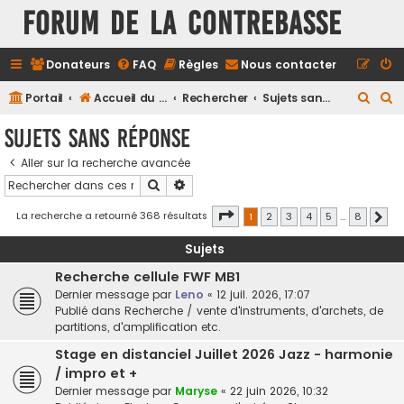
FORUM DE LA CONTREBASSE
Donateurs
FAQ
Règles
Nous contacter
R
R
Portail
Accueil du forum
Rechercher
Sujets sans réponse
e
e
Sujets sans réponse
c
c
Aller sur la recherche avancée
h
h
Rechercher
Recherche avancée
e
e
r
r
Page
1
sur
8
La recherche a retourné 368 résultats
1
2
3
4
5
…
8
Suiv
c
c
Sujets
h
h
Recherche cellule FWF MB1
e
e
Dernier message par
Leno
«
12 juil. 2026, 17:07
r
r
Publié dans
Recherche / vente d'instruments, d'archets, de
partitions, d'amplification etc.
Stage en distanciel Juillet 2026 Jazz - harmonie
/ impro et +
Dernier message par
Maryse
«
22 juin 2026, 10:32