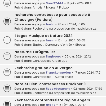
Dernier message par
Sam97444
«
14 juin 2024, 08:45
Publié dans
Amplis / Micros / Pickup
recherche contrebasse pour spectacle à
Chauvigny (Poitiers)
Dernier message par
fredo
«
28 mai 2024, 16:05
Publié dans
Recherche ou proposition de musicien.n.e.s.
Stages Musique et Nature 2024
Dernier message par
lamn
«
18 mai 2024, 05:05
Publié dans
Etudes : Concours d'entrée - Stages
Nocturne 1 Brügmuller
Dernier message par
Bagheera
«
08 avr. 2024, 22:12
Publié dans
Contrebasse Classique
Recherche groupe en Auvergne
Dernier message par
Franckonnexion
«
17 mars 2024, 17:51
Publié dans
Contrebasse - Autres styles
Note et Bien: contrebasses Bruckner 9
Dernier message par
tbackdesurany
«
02 mars 2024, 17:59
Publié dans
Recherche ou proposition de musicien.n.e.s.
Recherche contrebassiste région Angers
Dernier message par
mo49
«
16 févr. 2024, 09:47