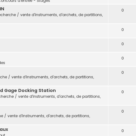
Concours d'entrée - Stages
IN
0
cherche / vente d'instruments, d'archets, de partitions,
0
0
0
des
0
che / vente d'instruments, d'archets, de partitions,
vid Gage Docking Station
0
herche / vente d'instruments, d'archets, de partitions,
0
 / vente d'instruments, d'archets, de partitions,
eaux
0
out