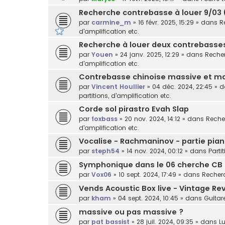
Recherche contrebasse à louer 9/03 
par
carmine_m
»
16 févr. 2025, 15:29
» dans
R
d'amplification etc.
Recherche à louer deux contrebasses 
par
Youen
»
24 janv. 2025, 12:29
» dans
Recher
d'amplification etc.
Contrebasse chinoise massive et ma
par
Vincent Houllier
»
04 déc. 2024, 22:45
» 
partitions, d'amplification etc.
Corde sol pirastro Evah Slap
par
foxbass
»
20 nov. 2024, 14:12
» dans
Recher
d'amplification etc.
Vocalise - Rachmaninov - partie pian
par
steph54
»
14 nov. 2024, 00:12
» dans
Parti
Symphonique dans le 06 cherche CB
par
Vox06
»
10 sept. 2024, 17:49
» dans
Recherc
Vends Acoustic Box live - Vintage Rev
par
kham
»
04 sept. 2024, 10:45
» dans
Guitar
massive ou pas massive ?
par
pat bassist
»
28 juil. 2024, 09:35
» dans
Lu