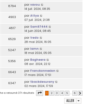
par
vavou
8794
14 juil. 2024, 08:35
par
Attya
4903
07 juil. 2024, 21:38
par
Sam97444
4817
14 juin 2024, 08:45
par
fredo
6529
28 mai 2024, 16:05
par
lamn
5247
18 mai 2024, 05:05
par
Bagheera
5356
08 avr. 2024, 22:12
par
Franckonnexion
6643
17 mars 2024, 17:51
par
tbackdesurany
6347
02 mars 2024, 17:59
Page
1
sur
8
he a retourné 371 résultats
1
2
3
4
5
…
8
Suivant
Aller