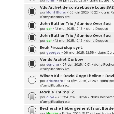
par
lamn
»
19 juin 2025, 23:31
» dans
Etudes : 
Vds Archet de contrebasse Louis BAZ
par
Mont Blanc
»
06 juin 2025, 16:22
» dans
Re
d'amplification etc.
John Buttler Trio / Sunrise Over Sea
par
asr
»
12 mai 2025, 10:18
» dans
Disques
John Buttler Trio / Sunrise Over Sea
par
asr
»
12 mai 2025, 10:18
» dans
Disques
Evah Pirazzi slap synt.
par
georges
»
06 mai 2025, 22:58
» dans
Cor
Vends Archet Carbow
par
sencha
»
07 avr. 2025, 10:01
» dans
Recher
d'amplification etc.
Wilson K4 - David Gage Lifeline - Da
par
arielmarc
»
24 févr. 2025, 23:26
» dans
Rec
d'amplification etc.
Mackie Thump 12
par
olive
»
20 févr. 2025, 16:56
» dans
Recherche
d'amplification etc.
Recherche hébergement 1 nuit Bord
par
Maryse
»
17 févr. 2025, 15:17
» dans
Fourre t