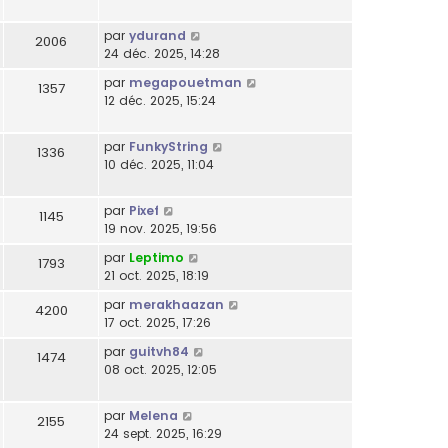
par
ydurand
2006
24 déc. 2025, 14:28
par
megapouetman
1357
12 déc. 2025, 15:24
par
FunkyString
1336
10 déc. 2025, 11:04
par
Pixef
1145
19 nov. 2025, 19:56
par
Leptimo
1793
21 oct. 2025, 18:19
par
merakhaazan
4200
17 oct. 2025, 17:26
par
guitvh84
1474
08 oct. 2025, 12:05
par
Melena
2155
24 sept. 2025, 16:29