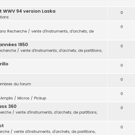
t WWV 94 version Laska
0
itions
0
ans
Recherche / vente d'instruments, d'archets, de
 années 1950
0
echerche / vente d'instruments, d'archets, de partitions,
illo
0
0
embres du forum
0
s
Amplis / Micros / Pickup
ass 360
0
erche / vente d'instruments, d'archets, de partitions,
ot
0
rche / vente d'instruments, d'archets, de partitions,