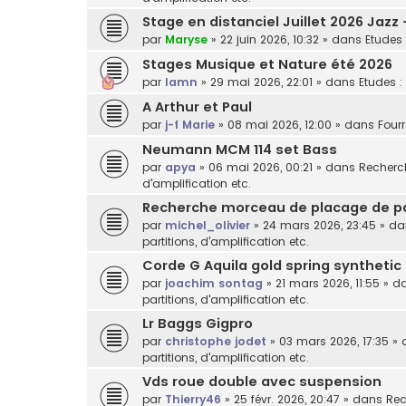
Stage en distanciel Juillet 2026 Jazz
par
Maryse
»
22 juin 2026, 10:32
» dans
Etudes 
Stages Musique et Nature été 2026
par
lamn
»
29 mai 2026, 22:01
» dans
Etudes :
A Arthur et Paul
par
j-f Marie
»
08 mai 2026, 12:00
» dans
Fourr
Neumann MCM 114 set Bass
par
apya
»
06 mai 2026, 00:21
» dans
Recherch
d'amplification etc.
Recherche morceau de placage de p
par
michel_olivier
»
24 mars 2026, 23:45
» d
partitions, d'amplification etc.
Corde G Aquila gold spring synthetic
par
joachim sontag
»
21 mars 2026, 11:55
» d
partitions, d'amplification etc.
Lr Baggs Gigpro
par
christophe jodet
»
03 mars 2026, 17:35
» 
partitions, d'amplification etc.
Vds roue double avec suspension
par
Thierry46
»
25 févr. 2026, 20:47
» dans
Rec