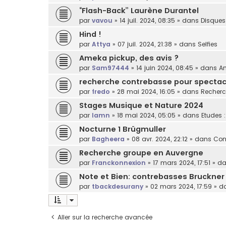
“Flash-Back” Laurène Durantel
par
vavou
»
14 juil. 2024, 08:35
» dans
Disques
Hind !
par
Attya
»
07 juil. 2024, 21:38
» dans
Selfies
Ameka pickup, des avis ?
par
Sam97444
»
14 juin 2024, 08:45
» dans
Am
recherche contrebasse pour spectacl
par
fredo
»
28 mai 2024, 16:05
» dans
Recherc
Stages Musique et Nature 2024
par
lamn
»
18 mai 2024, 05:05
» dans
Etudes 
Nocturne 1 Brügmuller
par
Bagheera
»
08 avr. 2024, 22:12
» dans
Con
Recherche groupe en Auvergne
par
Franckonnexion
»
17 mars 2024, 17:51
» d
Note et Bien: contrebasses Bruckner
par
tbackdesurany
»
02 mars 2024, 17:59
» d
Aller sur la recherche avancée