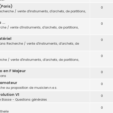
(Paris)
0
echerche / vente d'instruments, d'archets, de partitions,
...
0
che / vente d'instruments, d'archets, de partitions,
tériel
0
dans
Recherche / vente d'instruments, d'archets, de
0
che / vente d'instruments, d'archets, de partitions,
o en F Majeur
0
tions
 amateur
0
he ou proposition de musicien.n.e.s.
olution V1
0
e Basse - Questions générales
0
therie