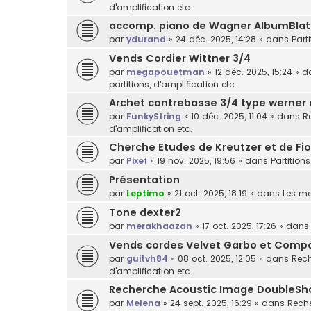
d'amplification etc.
accomp. piano de Wagner AlbumBlat
par
ydurand
»
24 déc. 2025, 14:28
» dans
Part
Vends Cordier Wittner 3/4
par
megapouetman
»
12 déc. 2025, 15:24
» d
partitions, d'amplification etc.
Archet contrebasse 3/4 type werner
par
FunkyString
»
10 déc. 2025, 11:04
» dans
R
d'amplification etc.
Cherche Etudes de Kreutzer et de Fior
par
Pixef
»
19 nov. 2025, 19:56
» dans
Partitions
Présentation
par
Leptimo
»
21 oct. 2025, 18:19
» dans
Les m
Tone dexter2
par
merakhaazan
»
17 oct. 2025, 17:26
» dan
Vends cordes Velvet Garbo et Comp
par
guitvh84
»
08 oct. 2025, 12:05
» dans
Rech
d'amplification etc.
Recherche Acoustic Image DoubleSh
par
Melena
»
24 sept. 2025, 16:29
» dans
Reche