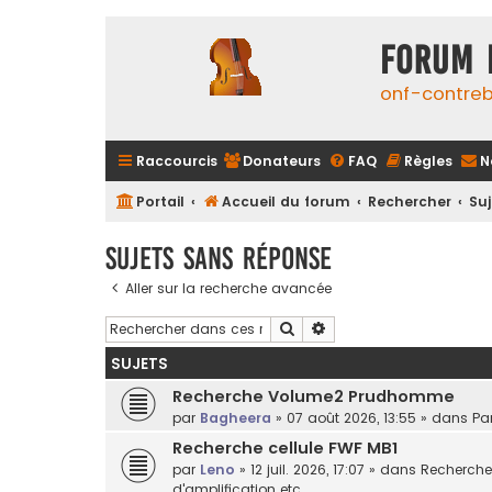
FORUM 
onf-contre
Raccourcis
Donateurs
FAQ
Règles
N
Portail
Accueil du forum
Rechercher
Su
Sujets sans réponse
Aller sur la recherche avancée
Rechercher
Recherche avancée
SUJETS
Recherche Volume2 Prudhomme
par
Bagheera
»
07 août 2026, 13:55
» dans
Par
Recherche cellule FWF MB1
par
Leno
»
12 juil. 2026, 17:07
» dans
Recherche 
d'amplification etc.