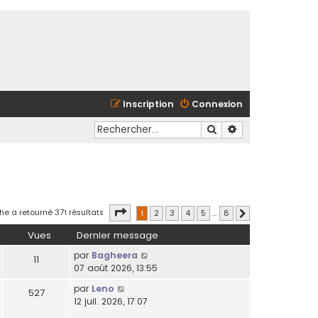
Inscription
Connexion
Rechercher
Recherche avancé
Page
1
sur
8
he a retourné 371 résultats
1
2
3
4
5
…
8
Suivant
Vues
Dernier message
par
Bagheera
11
07 août 2026, 13:55
par
Leno
527
12 juil. 2026, 17:07