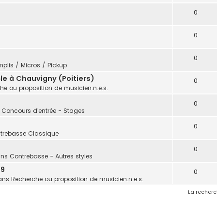
0
0
0
plis / Micros / Pickup
e à Chauvigny (Poitiers)
0
he ou proposition de musicien.n.e.s.
0
: Concours d'entrée - Stages
0
trebasse Classique
0
ans
Contrebasse - Autres styles
 9
0
ans
Recherche ou proposition de musicien.n.e.s.
La recherc