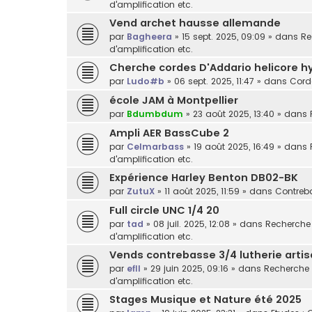
d'amplification etc.
Vend archet hausse allemande
par
Bagheera
»
15 sept. 2025, 09:09
» dans
Re
d'amplification etc.
Cherche cordes D'Addario helicore h
par
Ludo#b
»
06 sept. 2025, 11:47
» dans
Cord
école JAM à Montpellier
par
Bdumbdum
»
23 août 2025, 13:40
» dans
Ampli AER BassCube 2
par
Celmarbass
»
19 août 2025, 16:49
» dans
d'amplification etc.
Expérience Harley Benton DB02-BK
par
ZutuX
»
11 août 2025, 11:59
» dans
Contreba
Full circle UNC 1/4 20
par
tad
»
08 juil. 2025, 12:08
» dans
Recherche /
d'amplification etc.
Vends contrebasse 3/4 lutherie arti
par
efll
»
29 juin 2025, 09:16
» dans
Recherche /
d'amplification etc.
Stages Musique et Nature été 2025