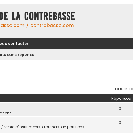
DE LA CONTREBASSE
basse.com / contrebasse.com
ous contacter
jets sans réponse
La recherc
Réponses
0
titions
0
/ vente d'instruments, d'archets, de partitions,