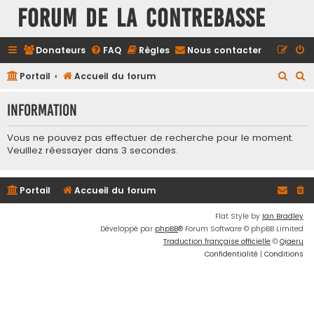
FORUM DE LA CONTREBASSE
Donateurs
FAQ
Règles
Nous contacter
R
R
Portail
Accueil du forum
e
e
Information
c
c
h
h
Vous ne pouvez pas effectuer de recherche pour le moment.
e
e
Veuillez réessayer dans 3 secondes.
r
r
c
c
Portail
Accueil du forum
h
h
Flat Style by
Ian Bradley
e
e
Développé par
phpBB
® Forum Software © phpBB Limited
r
r
Traduction française officielle
©
Qiaeru
Confidentialité
|
Conditions