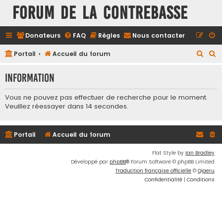
FORUM DE LA CONTREBASSE
Donateurs
FAQ
Règles
Nous contacter
R
R
Portail
Accueil du forum
e
e
Information
c
c
h
h
Vous ne pouvez pas effectuer de recherche pour le moment.
e
e
Veuillez réessayer dans 14 secondes.
r
r
c
c
Portail
Accueil du forum
h
h
Flat Style by
Ian Bradley
e
e
Développé par
phpBB
® Forum Software © phpBB Limited
r
r
Traduction française officielle
©
Qiaeru
Confidentialité
|
Conditions