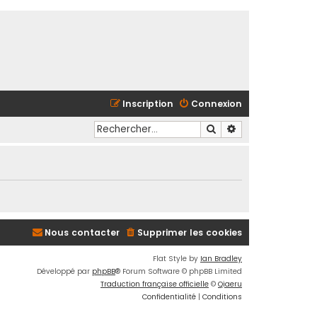
Inscription
Connexion
Rechercher
Recherche avancé
Nous contacter
Supprimer les cookies
Flat Style by
Ian Bradley
Développé par
phpBB
® Forum Software © phpBB Limited
Traduction française officielle
©
Qiaeru
Confidentialité
|
Conditions