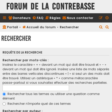
FORUM DE LA CONTREBASSE
Donateurs
FAQ
Règles
Nous contacter
R
R
Portail
Accueil du forum
Rechercher
e
e
Rechercher
c
c
h
h
REQUÊTE DE LA RECHERCHE
e
e
r
r
Rechercher par mots-clés :
Insérez le caractère « + » devant un mot qui doit être trouvé et « - »
c
c
devant un mot qui doit être ignoré. Insérez une liste de mots séparés
h
h
entre des barres verticales discontinues « | » si seul un des mots doit
être trouvé. Utilisez un astérisque « * » comme métacaractère
e
e
passe-partout si vous souhaitez effectuer des recherches partielles.
r
r
Rechercher tous les termes ou utiliser une question comme
élément
Rechercher n’importe quel de ces termes
Rechercher par auteur :