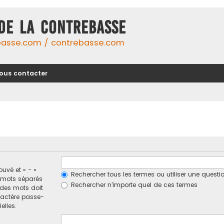
DE LA CONTREBASSE
basse.com / contrebasse.com
ous contacter
ouvé et « - »
Rechercher tous les termes ou utiliser une ques
e mots séparés
Rechercher n’importe quel de ces termes
n des mots doit
ractère passe-
elles.