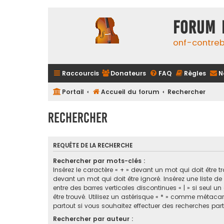
FORUM 
onf-contre
Raccourcis
Donateurs
FAQ
Règles
N
Portail
Accueil du forum
Rechercher
Rechercher
REQUÊTE DE LA RECHERCHE
Rechercher par mots-clés :
Insérez le caractère « + » devant un mot qui doit être tr
devant un mot qui doit être ignoré. Insérez une liste d
entre des barres verticales discontinues « | » si seul u
être trouvé. Utilisez un astérisque « * » comme métaca
partout si vous souhaitez effectuer des recherches parti
Rechercher par auteur :