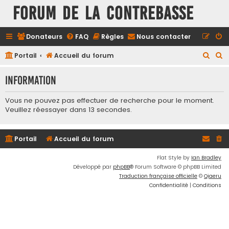
FORUM DE LA CONTREBASSE
Donateurs
FAQ
Règles
Nous contacter
R
R
Portail
Accueil du forum
e
e
Information
c
c
h
h
Vous ne pouvez pas effectuer de recherche pour le moment.
e
e
Veuillez réessayer dans 13 secondes.
r
r
c
c
Portail
Accueil du forum
h
h
Flat Style by
Ian Bradley
e
e
Développé par
phpBB
® Forum Software © phpBB Limited
r
r
Traduction française officielle
©
Qiaeru
Confidentialité
|
Conditions