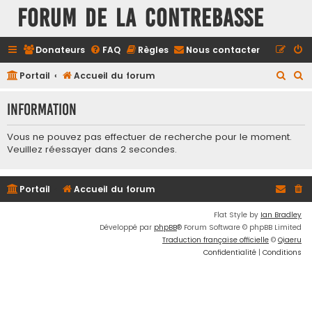
FORUM DE LA CONTREBASSE
Donateurs
FAQ
Règles
Nous contacter
R
R
Portail
Accueil du forum
e
e
Information
c
c
h
h
Vous ne pouvez pas effectuer de recherche pour le moment.
e
e
Veuillez réessayer dans 2 secondes.
r
r
c
c
Portail
Accueil du forum
h
h
Flat Style by
Ian Bradley
e
e
Développé par
phpBB
® Forum Software © phpBB Limited
r
r
Traduction française officielle
©
Qiaeru
Confidentialité
|
Conditions