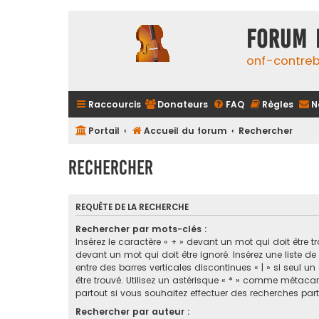
FORUM 
onf-contre
Raccourcis
Donateurs
FAQ
Règles
N
Portail
Accueil du forum
Rechercher
Rechercher
REQUÊTE DE LA RECHERCHE
Rechercher par mots-clés :
Insérez le caractère « + » devant un mot qui doit être tr
devant un mot qui doit être ignoré. Insérez une liste d
entre des barres verticales discontinues « | » si seul u
être trouvé. Utilisez un astérisque « * » comme métaca
partout si vous souhaitez effectuer des recherches parti
Rechercher par auteur :