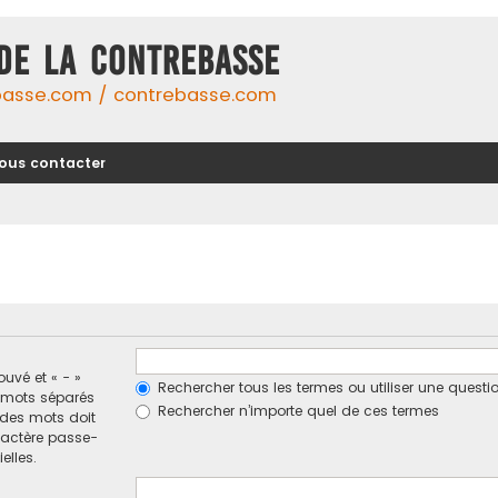
DE LA CONTREBASSE
basse.com / contrebasse.com
ous contacter
ouvé et « - »
Rechercher tous les termes ou utiliser une ques
e mots séparés
Rechercher n’importe quel de ces termes
n des mots doit
ractère passe-
elles.