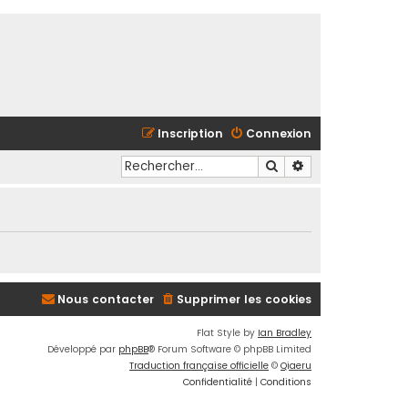
Inscription
Connexion
Rechercher
Recherche avancé
Nous contacter
Supprimer les cookies
Flat Style by
Ian Bradley
Développé par
phpBB
® Forum Software © phpBB Limited
Traduction française officielle
©
Qiaeru
Confidentialité
|
Conditions