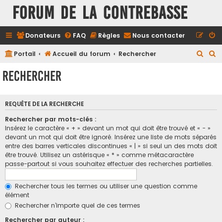
FORUM DE LA CONTREBASSE
Donateurs
FAQ
Règles
Nous contacter
R
R
Portail
Accueil du forum
Rechercher
e
e
Rechercher
c
c
h
h
REQUÊTE DE LA RECHERCHE
e
e
r
r
Rechercher par mots-clés :
Insérez le caractère « + » devant un mot qui doit être trouvé et « - »
c
c
devant un mot qui doit être ignoré. Insérez une liste de mots séparés
h
h
entre des barres verticales discontinues « | » si seul un des mots doit
être trouvé. Utilisez un astérisque « * » comme métacaractère
e
e
passe-partout si vous souhaitez effectuer des recherches partielles.
r
r
Rechercher tous les termes ou utiliser une question comme
élément
Rechercher n’importe quel de ces termes
Rechercher par auteur :