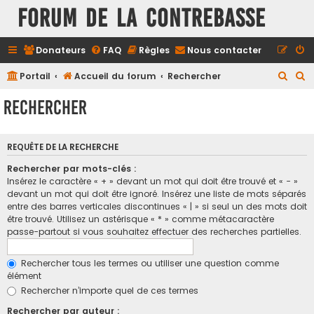
FORUM DE LA CONTREBASSE
Donateurs
FAQ
Règles
Nous contacter
R
R
Portail
Accueil du forum
Rechercher
e
e
Rechercher
c
c
h
h
REQUÊTE DE LA RECHERCHE
e
e
r
r
Rechercher par mots-clés :
Insérez le caractère « + » devant un mot qui doit être trouvé et « - »
c
c
devant un mot qui doit être ignoré. Insérez une liste de mots séparés
h
h
entre des barres verticales discontinues « | » si seul un des mots doit
être trouvé. Utilisez un astérisque « * » comme métacaractère
e
e
passe-partout si vous souhaitez effectuer des recherches partielles.
r
r
Rechercher tous les termes ou utiliser une question comme
élément
Rechercher n’importe quel de ces termes
Rechercher par auteur :